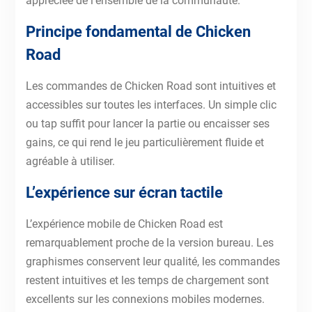
appréciée de l’ensemble de la communauté.
Principe fondamental de Chicken
Road
Les commandes de Chicken Road sont intuitives et
accessibles sur toutes les interfaces. Un simple clic
ou tap suffit pour lancer la partie ou encaisser ses
gains, ce qui rend le jeu particulièrement fluide et
agréable à utiliser.
L’expérience sur écran tactile
L’expérience mobile de Chicken Road est
remarquablement proche de la version bureau. Les
graphismes conservent leur qualité, les commandes
restent intuitives et les temps de chargement sont
excellents sur les connexions mobiles modernes.