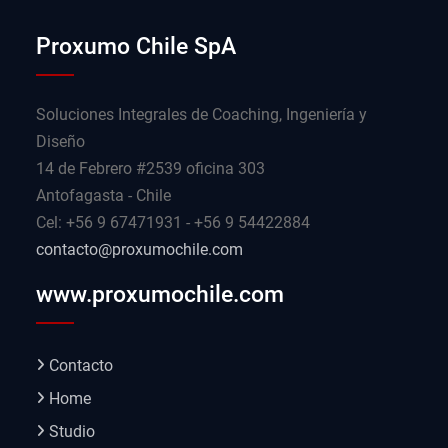
Proxumo Chile SpA
Soluciones Integrales de Coaching, Ingeniería y
Diseño
14 de Febrero #2539 oficina 303
Antofagasta - Chile
Cel: +56 9 67471931 - +56 9 54422884
contacto@proxumochile.com
www.proxumochile.com
Contacto
Home
Studio