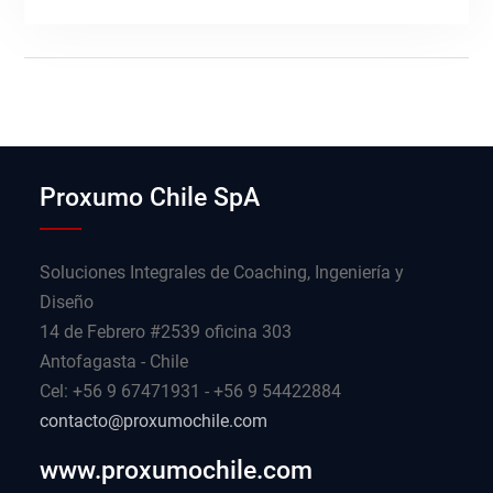
Proxumo Chile SpA
Soluciones Integrales de Coaching, Ingeniería y
Diseño
14 de Febrero #2539 oficina 303
Antofagasta - Chile
Cel: +56 9 67471931 - +56 9 54422884
contacto@proxumochile.com
www.proxumochile.com