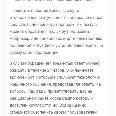
Перейдите в раздел Касса, где будет
отображаться статус вашего запроса на вывод
средств. Если возникнут вопросы, вы всегда
можете обратиться в службу поддержки.
Например, для банковских карт и электронных
кошельков могут быть установлены лимиты на
сумму одной транзакции.
В случае обращения через e-mail ответ можно
ожидать в течение 24 часов. В онлайн-чате
включен бот, который использует технологию
машинного обучения, предоставляя ответы на
вопросы. Мы рады приветствовать вас на
официальном сайте Vodka Casino который
доступен круглосуточно. Водка Казино
стремится обеспечить своим пользователям