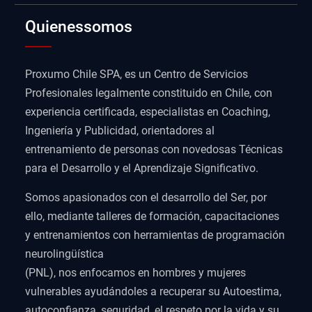
Quienessomos
Proxumo Chile SPA, es un Centro de Servicios
Profesionales legalmente constituido en Chile, con
experiencia certificada, especialistas en Coaching,
Ingeniería y Publicidad, orientadores al
entrenamiento de personas con novedosas Técnicas
para el Desarrollo y el Aprendizaje Significativo.
Somos apasionados con el desarrollo del Ser, por
ello, mediante talleres de formación, capacitaciones
y entrenamientos con herramientas de programación
neurolingüística
(PNL), nos enfocamos en hombres y mujeres
vulnerables ayudándoles a recuperar su Autoestima,
autoconfianza, seguridad, el respeto por la vida y su