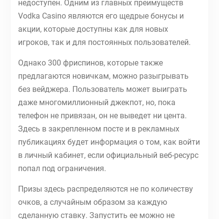
недоступен. Одним из главных преимуществ
Vodka Casino являются его щедрые бонусы и
акции, которые доступны как для новых
игроков, так и для постоянных пользователей.
Однако 300 фриспинов, которые также
предлагаются новичкам, можно разыгрывать
без вейджера. Пользователь может выиграть
даже многомиллионный джекпот, но, пока
телефон не привязан, он не выведет ни цента.
Здесь в закрепленном посте и в рекламных
публикациях будет информация о том, как войти
в личный кабинет, если официальный веб-ресурс
попал под ограничения.
Призы здесь распределяются не по количеству
очков, а случайным образом за каждую
сделанную ставку. Запустить ее можно не