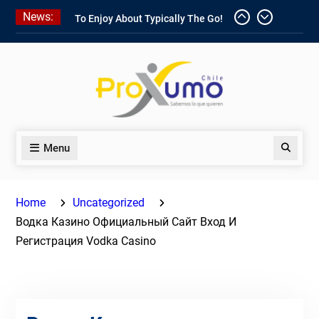
Skip
News:
1win Software
Download In Add-
to
on To Unit Installation Guide 1win
content
Nigeria
Ce qui rend Chicken Road si
populaire en France
1win App Get 1win Apk In Addition
To Enjoy About Typically The Go!
Menu
Search
Home
Uncategorized
Водка Казино Официальный Сайт Вход И
Регистрация Vodka Casino