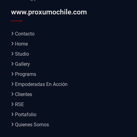
www.proxumochile.com
Contacto
Home
Studio
Gallery
Programs
Empoderadas En Acción
Clientes
RSE
Portafolio
Quienes Somos