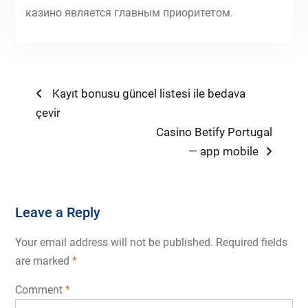
казино является главным приоритетом.
Post
Previous
Kayıt bonusu güncel listesi ile bedava
post:
çevir
navigation
Next
Casino Betify Portugal
post:
— app mobile
Leave a Reply
Your email address will not be published.
Required fields
are marked
*
Comment
*