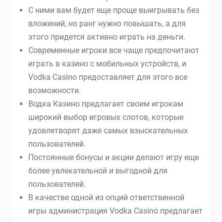
С ними вам будет еще проще выигрывать без
вложений, но ранг нужно повышать, а для
этого придется активно играть на деньги.
Современные игроки все чаще предпочитают
играть в казино с мобильных устройств, и
Vodka Casino предоставляет для этого все
возможности.
Водка Казино предлагает своим игрокам
широкий выбор игровых слотов, которые
удовлетворят даже самых взыскательных
пользователей.
Постоянные бонусы и акции делают игру еще
более увлекательной и выгодной для
пользователей.
В качестве одной из опций ответственной
игры администрация Vodka Casino предлагает