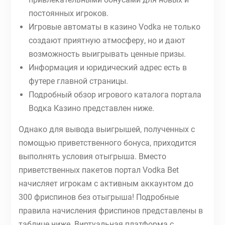
постоянных игроков.
Игровые автоматы в казино Vodka не только
создают приятную атмосферу, но и дают
возможность выигрывать ценные призы.
Информация и юридический адрес есть в
футере главной страницы.
Подробный обзор игрового каталога портала
Водка Казино представлен ниже.
Однако для вывода выигрышей, полученных с
помощью приветственного бонуса, приходится
выполнять условия отыгрыша. Вместо
приветственных пакетов портал Vodka Bet
начисляет игрокам с активным аккаунтом до
300 фриспинов без отыгрыша! Подробные
правила начисления фриспинов представлены в
таблице ниже. Виртуальная платформа с