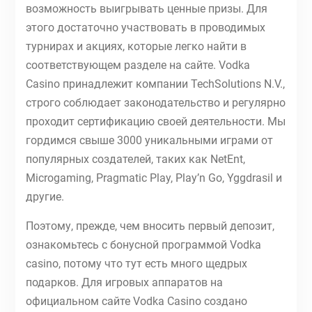
возможность выигрывать ценные призы. Для
этого достаточно участвовать в проводимых
турнирах и акциях, которые легко найти в
соответствующем разделе на сайте. Vodka
Casino принадлежит компании TechSolutions N.V.,
строго соблюдает законодательство и регулярно
проходит сертификацию своей деятельности. Мы
гордимся свыше 3000 уникальными играми от
популярных создателей, таких как NetEnt,
Microgaming, Pragmatic Play, Play’n Go, Yggdrasil и
другие.
Поэтому, прежде, чем вносить первый депозит,
ознакомьтесь с бонусной программой Vodka
casino, потому что тут есть много щедрых
подарков. Для игровых аппаратов на
официальном сайте Vodka Casino создано