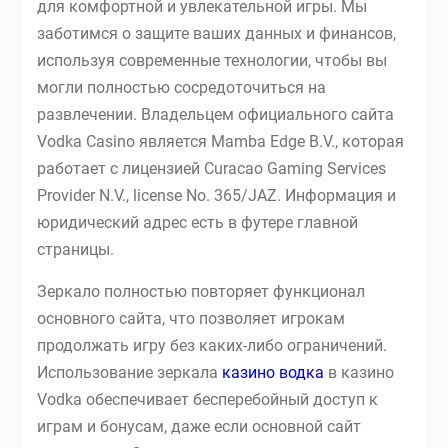
для комфортной и увлекательной игры. Мы
заботимся о защите ваших данных и финансов,
используя современные технологии, чтобы вы
могли полностью сосредоточиться на
развлечении. Владельцем официального сайта
Vodka Casino является Mamba Edge B.V., которая
работает с лицензией Curacao Gaming Services
Provider N.V., license No. 365/JAZ. Информация и
юридический адрес есть в футере главной
страницы.
Зеркало полностью повторяет функционал
основного сайта, что позволяет игрокам
продолжать игру без каких-либо ограничений.
Использование зеркала
казино водка
в казино
Vodka обеспечивает бесперебойный доступ к
играм и бонусам, даже если основной сайт