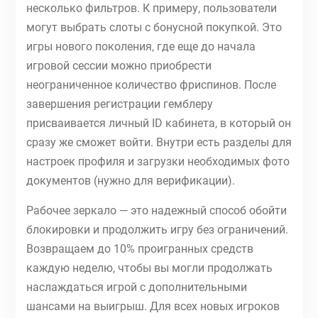
несколько фильтров. К примеру, пользователи
могут выбрать слоты с бонусной покупкой. Это
игры нового поколения, где еще до начала
игровой сессии можно приобрести
неограниченное количество фриспинов. После
завершения регистрации гемблеру
присваивается личный ID кабинета, в который он
сразу же сможет войти. Внутри есть разделы для
настроек профиля и загрузки необходимых фото
документов (нужно для верификации).
Рабочее зеркало — это надежный способ обойти
блокировки и продолжить игру без ограничений.
Возвращаем до 10% проигранных средств
каждую неделю, чтобы вы могли продолжать
наслаждаться игрой с дополнительными
шансами на выигрыш. Для всех новых игроков