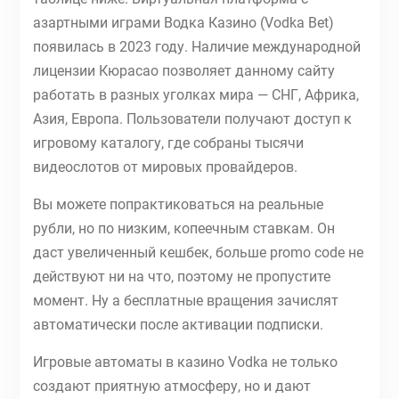
азартными играми Водка Казино (Vodka Bet)
появилась в 2023 году. Наличие международной
лицензии Кюрасао позволяет данному сайту
работать в разных уголках мира — СНГ, Африка,
Азия, Европа. Пользователи получают доступ к
игровому каталогу, где собраны тысячи
видеослотов от мировых провайдеров.
Вы можете попрактиковаться на реальные
рубли, но по низким, копеечным ставкам. Он
даст увеличенный кешбек, больше promo code не
действуют ни на что, поэтому не пропустите
момент. Ну а бесплатные вращения зачислят
автоматически после активации подписки.
Игровые автоматы в казино Vodka не только
создают приятную атмосферу, но и дают