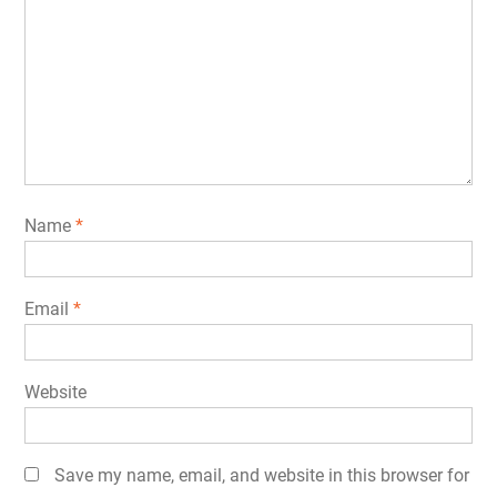
Name
*
Email
*
Website
Save my name, email, and website in this browser for