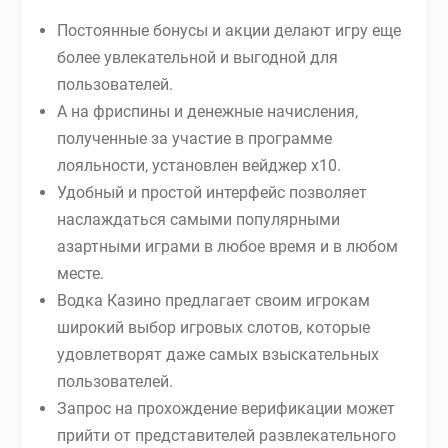
Постоянные бонусы и акции делают игру еще
более увлекательной и выгодной для
пользователей.
А на фриспины и денежные начисления,
полученные за участие в программе
лояльности, установлен вейджер х10.
Удобный и простой интерфейс позволяет
наслаждаться самыми популярными
азартными играми в любое время и в любом
месте.
Водка Казино предлагает своим игрокам
широкий выбор игровых слотов, которые
удовлетворят даже самых взыскательных
пользователей.
Запрос на прохождение верификации может
прийти от представителей развлекательного