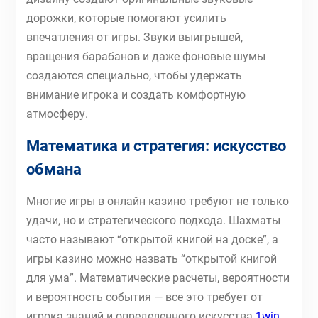
дорожки, которые помогают усилить
впечатления от игры. Звуки выигрышей,
вращения барабанов и даже фоновые шумы
создаются специально, чтобы удержать
внимание игрока и создать комфортную
атмосферу.
Математика и стратегия: искусство
обмана
Многие игры в онлайн казино требуют не только
удачи, но и стратегического подхода. Шахматы
часто называют “открытой книгой на доске”, а
игры казино можно назвать “открытой книгой
для ума”. Математические расчеты, вероятности
и вероятность события — все это требует от
игрока знаний и определенного искусства
1win