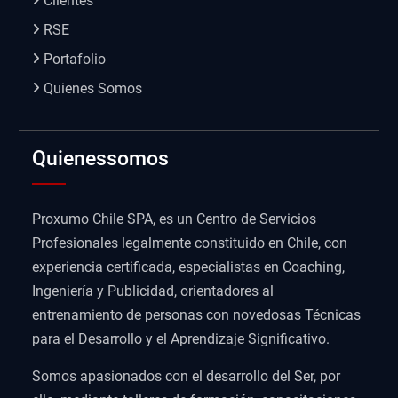
Clientes
RSE
Portafolio
Quienes Somos
Quienessomos
Proxumo Chile SPA, es un Centro de Servicios
Profesionales legalmente constituido en Chile, con
experiencia certificada, especialistas en Coaching,
Ingeniería y Publicidad, orientadores al
entrenamiento de personas con novedosas Técnicas
para el Desarrollo y el Aprendizaje Significativo.
Somos apasionados con el desarrollo del Ser, por