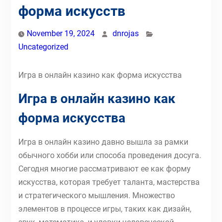
форма искусств
November 19, 2024
dnrojas
Uncategorized
Игра в онлайн казино как форма искусства
Игра в онлайн казино как
форма искусства
Игра в онлайн казино давно вышла за рамки
обычного хобби или способа проведения досуга.
Сегодня многие рассматривают ее как форму
искусства, которая требует таланта, мастерства
и стратегического мышления. Множество
элементов в процессе игры, таких как дизайн,