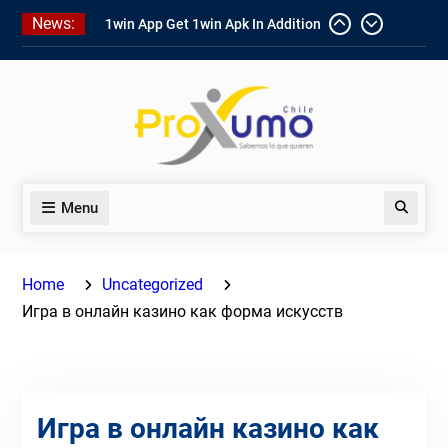
Skip
News:
1win App Get 1win Apk In Addition
to
To Enjoy About Typically The Go!
content
1win Software
Download In Add-
on To Unit Installation Guide 1win
Nigeria
Ce qui rend Chicken Road si
populaire en France
Menu
Search
Home
Uncategorized
Игра в онлайн казино как форма искусств
Игра в онлайн казино как