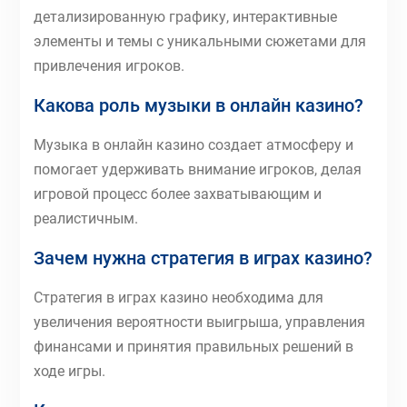
детализированную графику, интерактивные
элементы и темы с уникальными сюжетами для
привлечения игроков.
Какова роль музыки в онлайн казино?
Музыка в онлайн казино создает атмосферу и
помогает удерживать внимание игроков, делая
игровой процесс более захватывающим и
реалистичным.
Зачем нужна стратегия в играх казино?
Стратегия в играх казино необходима для
увеличения вероятности выигрыша, управления
финансами и принятия правильных решений в
ходе игры.