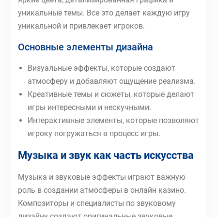
уникальные темы. Все это делает каждую игру
уникальной и привлекает игроков.
Основные элементы дизайна
Визуальные эффекты, которые создают
атмосферу и добавляют ощущение реализма.
Креативные темы и сюжеты, которые делают
игры интересными и нескучными.
Интерактивные элементы, которые позволяют
игроку погружаться в процесс игры.
Музыка и звук как часть искусства
Музыка и звуковые эффекты играют важную
роль в создании атмосферы в онлайн казино.
Композиторы и специалисты по звуковому
дизайну создают оригинальные звуковые