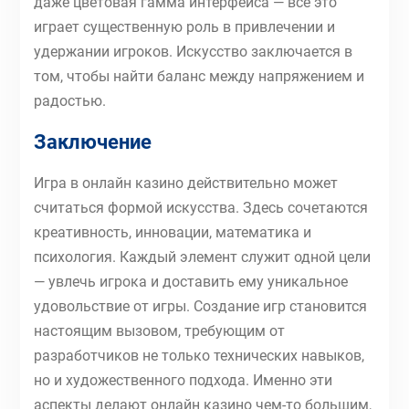
даже цветовая гамма интерфейса — все это
играет существенную роль в привлечении и
удержании игроков. Искусство заключается в
том, чтобы найти баланс между напряжением и
радостью.
Заключение
Игра в онлайн казино действительно может
считаться формой искусства. Здесь сочетаются
креативность, инновации, математика и
психология. Каждый элемент служит одной цели
— увлечь игрока и доставить ему уникальное
удовольствие от игры. Создание игр становится
настоящим вызовом, требующим от
разработчиков не только технических навыков,
но и художественного подхода. Именно эти
аспекты делают онлайн казино чем-то большим,