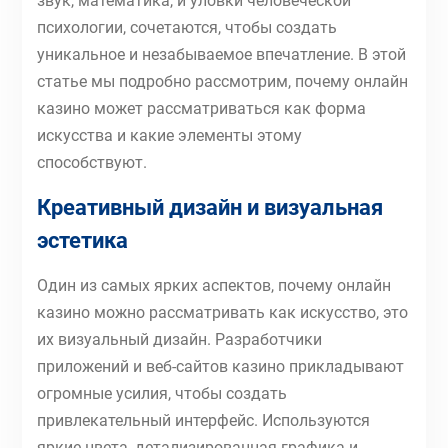
звук, математика, и уловки человеческой
психологии, сочетаются, чтобы создать
уникальное и незабываемое впечатление. В этой
статье мы подробно рассмотрим, почему онлайн
казино может рассматриваться как форма
искусства и какие элементы этому
способствуют.
Креативный дизайн и визуальная
эстетика
Один из самых ярких аспектов, почему онлайн
казино можно рассматривать как искусство, это
их визуальный дизайн. Разработчики
приложений и веб-сайтов казино прикладывают
огромные усилия, чтобы создать
привлекательный интерфейс. Используются
яркие цвета, детализированная графика и