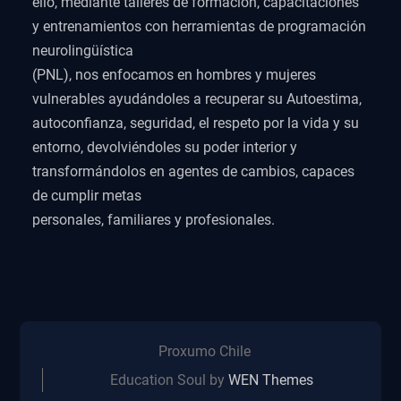
ello, mediante talleres de formación, capacitaciones
y entrenamientos con herramientas de programación
neurolingüística
(PNL), nos enfocamos en hombres y mujeres
vulnerables ayudándoles a recuperar su Autoestima,
autoconfianza, seguridad, el respeto por la vida y su
entorno, devolviéndoles su poder interior y
transformándolos en agentes de cambios, capaces
de cumplir metas
personales, familiares y profesionales.
Proxumo Chile
Education Soul by
WEN Themes