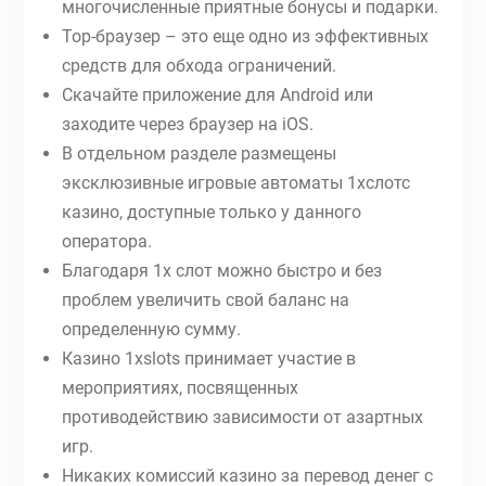
многочисленные приятные бонусы и подарки.
Тор-браузер – это еще одно из эффективных
средств для обхода ограничений.
Скачайте приложение для Android или
заходите через браузер на iOS.
В отдельном разделе размещены
эксклюзивные игровые автоматы 1хслотс
казино, доступные только у данного
оператора.
Благодаря 1х слот можно быстро и без
проблем увеличить свой баланс на
определенную сумму.
Казино 1xslots принимает участие в
мероприятиях, посвященных
противодействию зависимости от азартных
игр.
Никаких комиссий казино за перевод денег с