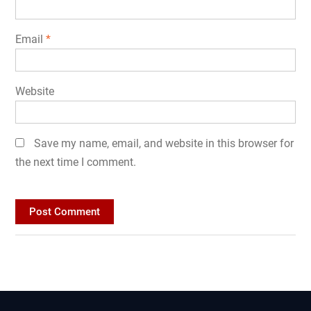
Email
*
Website
Save my name, email, and website in this browser for
the next time I comment.