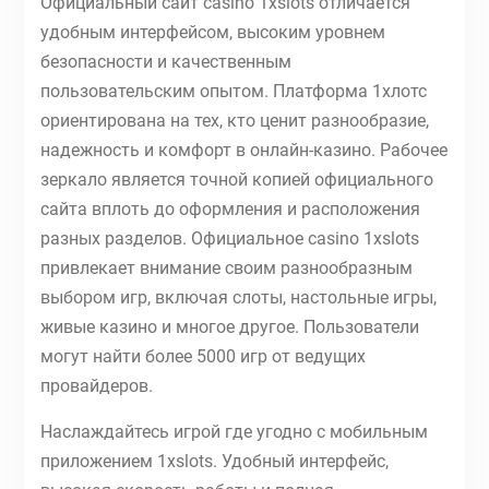
Официальный сайт casino 1xslots отличается
удобным интерфейсом, высоким уровнем
безопасности и качественным
пользовательским опытом. Платформа 1хлотс
ориентирована на тех, кто ценит разнообразие,
надежность и комфорт в онлайн-казино. Рабочее
зеркало является точной копией официального
сайта вплоть до оформления и расположения
разных разделов. Официальное casino 1xslots
привлекает внимание своим разнообразным
выбором игр, включая слоты, настольные игры,
живые казино и многое другое. Пользователи
могут найти более 5000 игр от ведущих
провайдеров.
Наслаждайтесь игрой где угодно с мобильным
приложением 1xslots. Удобный интерфейс,