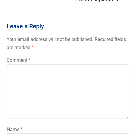
post:
Leave a Reply
Your email address will not be published.
Required fields
are marked
*
Comment
*
Name
*