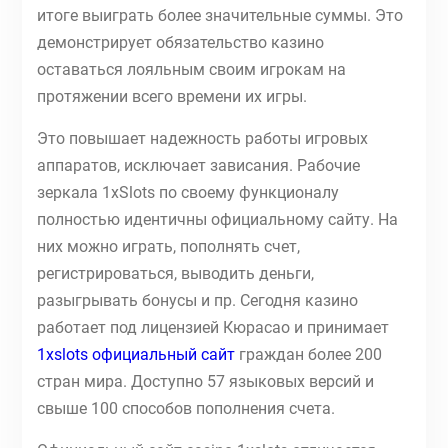
итоге выиграть более значительные суммы. Это
демонстрирует обязательство казино
оставаться лояльным своим игрокам на
протяжении всего времени их игры.
Это повышает надежность работы игровых
аппаратов, исключает зависания. Рабочие
зеркала 1xSlots по своему функционалу
полностью идентичны официальному сайту. На
них можно играть, пополнять счет,
регистрироваться, выводить деньги,
разыгрывать бонусы и пр. Сегодня казино
работает под лицензией Кюрасао и принимает
1xslots официальный сайт
граждан более 200
стран мира. Доступно 57 языковых версий и
свыше 100 способов пополнения счета.