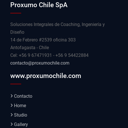
Proxumo Chile SpA
Soluciones Integrales de Coaching, Ingeniería y
Diseño
14 de Febrero #2539 oficina 303
Antofagasta - Chile
Cel: +56 9 67471931 - +56 9 54422884
contacto@proxumochile.com
www.proxumochile.com
Contacto
Home
Studio
Gallery