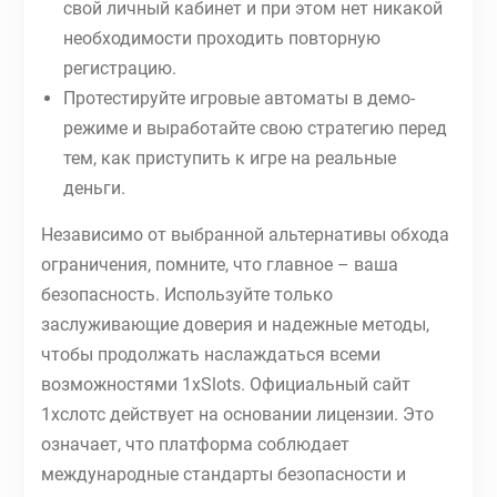
свой личный кабинет и при этом нет никакой
необходимости проходить повторную
регистрацию.
Протестируйте игровые автоматы в демо-
режиме и выработайте свою стратегию перед
тем, как приступить к игре на реальные
деньги.
Независимо от выбранной альтернативы обхода
ограничения, помните, что главное – ваша
безопасность. Используйте только
заслуживающие доверия и надежные методы,
чтобы продолжать наслаждаться всеми
возможностями 1xSlots. Официальный сайт
1хслотс действует на основании лицензии. Это
означает, что платформа соблюдает
международные стандарты безопасности и