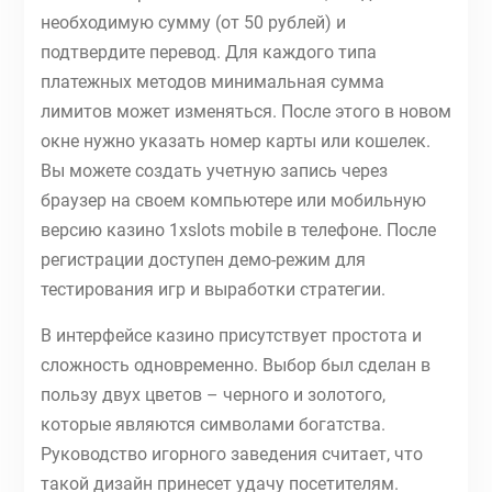
необходимую сумму (от 50 рублей) и
подтвердите перевод. Для каждого типа
платежных методов минимальная сумма
лимитов может изменяться. После этого в новом
окне нужно указать номер карты или кошелек.
Вы можете создать учетную запись через
браузер на своем компьютере или мобильную
версию казино 1xslots mobile в телефоне. После
регистрации доступен демо-режим для
тестирования игр и выработки стратегии.
В интерфейсе казино присутствует простота и
сложность одновременно. Выбор был сделан в
пользу двух цветов – черного и золотого,
которые являются символами богатства.
Руководство игорного заведения считает, что
такой дизайн принесет удачу посетителям.