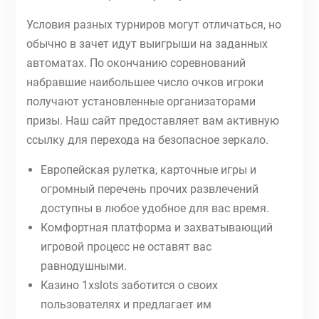
Условия разных турниров могут отличаться, но
обычно в зачет идут выигрыши на заданных
автоматах. По окончанию соревнований
набравшие наибольшее число очков игроки
получают установленные организаторами
призы. Наш сайт предоставляет вам активную
ссылку для перехода на безопасное зеркало.
Европейская рулетка, карточные игры и
огромный перечень прочих развлечений
доступны в любое удобное для вас время.
Комфортная платформа и захватывающий
игровой процесс не оставят вас
равнодушными.
Казино 1xslots заботится о своих
пользователях и предлагает им