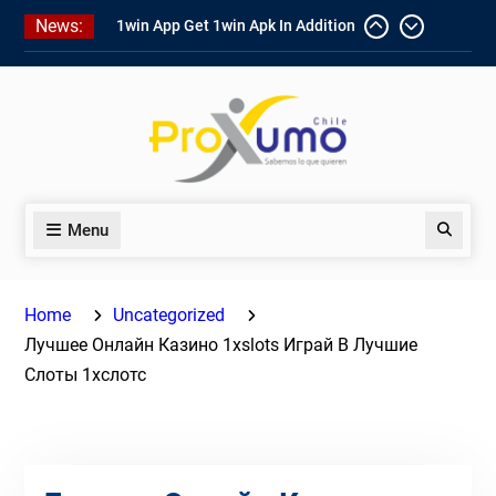
Skip
News:
1win Software
Download In Add-
to
on To Unit Installation Guide 1win
content
Nigeria
Ce qui rend Chicken Road si
populaire en France
1win App Get 1win Apk In Addition
To Enjoy About Typically The Go!
Menu
Search
Home
Uncategorized
Лучшее Онлайн Казино 1xslots Играй В Лучшие
Слоты 1хслотс