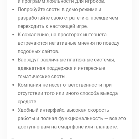
и программ лояльности для игроков.
Попробуйте слоты в демо-режиме и
разработайте свою стратегию, прежде чем
переходить к настоящей игре.
К сожалению, на просторах интернета
встречаются негативные мнения по поводу
подобных сайтов.
Вас ждут различные платежные системы,
адекватная поддержка и интересные
тематические слоты.
Компания не несет ответственности при
отсутствии того или иного способа вывода
средств.
Удобный интерфейс, высокая скорость
работы и полная функциональность — все это
доступно вам на смартфоне или планшете.