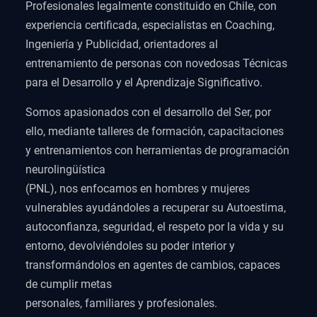
Profesionales legalmente constituido en Chile, con
experiencia certificada, especialistas en Coaching,
Ingeniería y Publicidad, orientadores al
entrenamiento de personas con novedosas Técnicas
para el Desarrollo y el Aprendizaje Significativo.
Somos apasionados con el desarrollo del Ser, por
ello, mediante talleres de formación, capacitaciones
y entrenamientos con herramientas de programación
neurolingüística
(PNL), nos enfocamos en hombres y mujeres
vulnerables ayudándoles a recuperar su Autoestima,
autoconfianza, seguridad, el respeto por la vida y su
entorno, devolviéndoles su poder interior y
transformándolos en agentes de cambios, capaces
de cumplir metas
personales, familiares y profesionales.