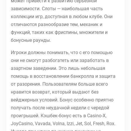
может привести к развитию серьезной
зависимости. Слоты — наибольшая часть
коллекции игр, доступная в любом клубе. Они
отличаются разнообразие тем, механик и
функций, таких как фриспины, множители и
бонусные раунды.
Игроки должны понимать, что с его помощью
они не смогут разбогатеть или заработать в
азартном заведении. Это лишь небольшая
помощь в восстановлении банкролла и защита
от разорения. Пользователям больше всего
нравится возврат, который выдают без
вейджерных условий. Бонус особенно приятно
получать после неудачной недели с чередой
проигрышей. Кэшбек-бонус есть в Casino-X,
JoyCasino, Vavada, Volna, Izzi, Jet, Sol, Fresh, Rox.