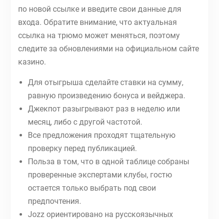
по новой ссылке и введите свои данные для
входа. Обратите внимание, что актуальная
ссылка на трюмо может меняться, поэтому
следите за обновлениями на официальном сайте
казино.
Для отыгрыша сделайте ставки на сумму,
равную произведению бонуса и вейджера.
Джекпот разыгрывают раз в неделю или
месяц, либо с другой частотой.
Все предложения проходят тщательную
проверку перед публикацией.
Польза в том, что в одной таблице собраны
проверенные экспертами клубы, гостю
остается только выбрать под свои
предпочтения.
Jozz ориентировано на русскоязычных