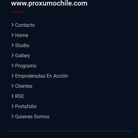
www.proxumochile.com
Contacto
Home
Studio
Gallery
Programs
Empoderadas En Acción
Clientes
RSE
Portafolio
Quienes Somos