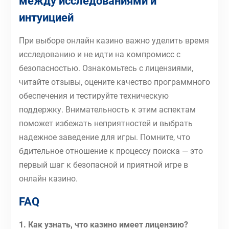
между исследованиями и
интуицией
При выборе онлайн казино важно уделить время
исследованию и не идти на компромисс с
безопасностью. Ознакомьтесь с лицензиями,
читайте отзывы, оцените качество программного
обеспечения и тестируйте техническую
поддержку. Внимательность к этим аспектам
поможет избежать неприятностей и выбрать
надежное заведение для игры. Помните, что
бдительное отношение к процессу поиска — это
первый шаг к безопасной и приятной игре в
онлайн казино.
FAQ
1. Как узнать, что казино имеет лицензию?