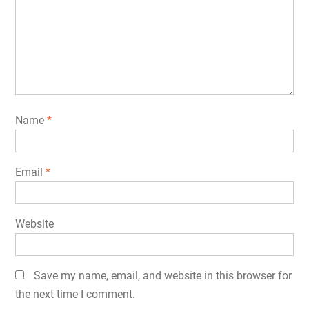
Name
*
Email
*
Website
Save my name, email, and website in this browser for
the next time I comment.