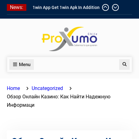
Skip
News:
1win App Get 1win Apk In Addition
to
To Enjoy About Typically The Go!
content
1win Software
Download In Add-
on To Unit Installation Guide 1win
Nigeria
Ce qui rend Chicken Road si
populaire en France
Menu
Search
Home
Uncategorized
Обзор Онлайн Казино: Как Найти Надежную
Информаци