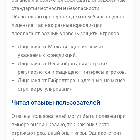
стандарты честности и безопасности.
Обязательно проверьте, где и кем была выдана
лицензия, так как разные юрисдикции
предлагают разный уровень защиты игроков.
Лицензия от Мальты: одна из самых
уважаемых юрисдикций.
Лицензия от Великобритании: строже
регулируются и защищают интересы игроков.
Лицензия от Гибралтара: надежные, но менее
строгие регулирования.
Читая отзывы пользователей
Отзывы пользователей могут быть полезны при
выборе онлайн казино, так как они часто
отражают реальный опыт игры. Однако, стоит