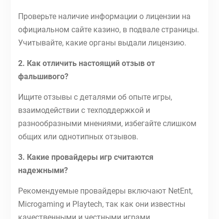
Проверьте наличие информации о лицензии на
официальном сайте казино, в подвале страницы.
Учитывайте, какие органы выдали лицензию.
2. Как отличить настоящий отзыв от
фальшивого?
Ищите отзывы с деталями об опыте игры,
взаимодействии с техподдержкой и
разнообразными мнениями, избегайте слишком
общих или однотипных отзывов.
3. Какие провайдеры игр считаются
надежными?
Рекомендуемые провайдеры включают NetEnt,
Microgaming и Playtech, так как они известны
качественными и честными играми.