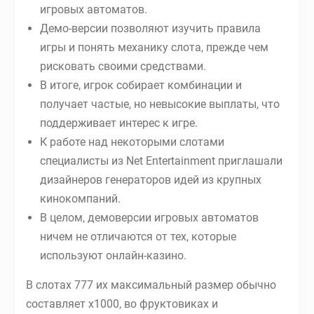
игровых автоматов.
Демо-версии позволяют изучить правила
игры и понять механику слота, прежде чем
рисковать своими средствами.
В итоге, игрок собирает комбинации и
получает частые, но невысокие выплаты, что
поддерживает интерес к игре.
К работе над некоторыми слотами
специалисты из Net Entertainment приглашали
дизайнеров генераторов идей из крупных
кинокомпаний.
В целом, демоверсии игровых автоматов
ничем не отличаются от тех, которые
используют онлайн-казино.
В слотах 777 их максимальный размер обычно
составляет х1000, во фруктовиках и