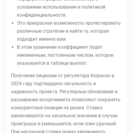
условиями использования и политикой
конфиденциальности.
Это прекрасная возможность протестировать
различные стратегии и найти ту, которая
подходит именно вам.
В этом уравнении коэффициент будет
неизменным, постоянным числом, которое
указывается в таблице выплат.
Получение лицензии от регулятора Кюрасао в
2024 году подтвердило легальность и
надежность проекта. Регулярные обновления и
расширение ассортимента позволяют сохранять
конкурентные позиции на рынке. Ставка
увеличивается на начальное значение в случае
проигрыша и уменьшается, если спин удачный.
При неудачной ставке нужно увеличивать