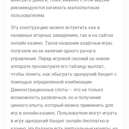
рекомендуются начинать малоопытным
пользователям.
Эту конструкцию можно встретить как в
наземных игорных заведениях, так и на сайтах
онлайн казино. Такое название азартные игры
получили из-за наличия одного рычага
управления. Перед игровой сессией на новом
аппарате просмотрите его таблицу выплат,
чтобы понять, как обыграть однорукий бандит с
помощью определенной комбинации.
Демонстрационные слоты – это не только
возможность развлечься, но и получение
ценного опыта, который можно применить для
игр в онлайн-казино. Пользователи могут играть
в игру однорукий бандит онлайн бесплатно в
казино. На балансе есть виртуальные монеты, на