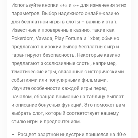
Используйте кнопки «+» и «-» для изменения этих
параметров. Выбор надежного онлайн-казино
для бесплатной игры в слоты – важный этап.
Известные и проверенные казино, такие как
Pokerdom, Vavada, Play Fortuna и 1xbet, обычно
предлагают широкий выбор бесплатных игр и
гарантируют безопасность. Некоторые казино
предлагают эксклюзивные слоты, например,
тематические игры, связанные с историческими
событиями или популярными фильмами.
Изучите особенности каждой игры перед
началом, обращая внимание на таблицу выплат
и описание бонусных функций. Это поможет вам
выбрать слот, который соответствует вашему
стилю игры и предпочтениям.
Расцвет азартной индустрии пришелся на 40-е