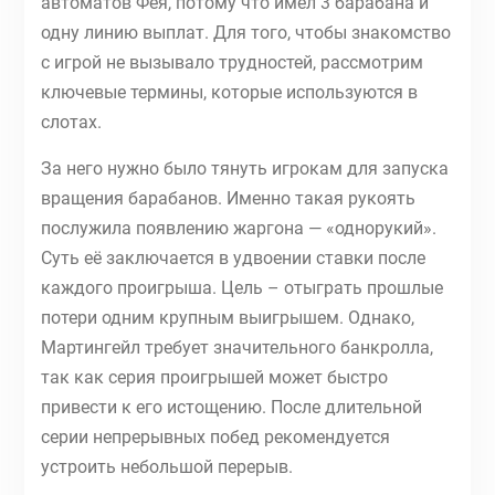
автоматов Фея, потому что имел 3 барабана и
одну линию выплат. Для того, чтобы знакомство
с игрой не вызывало трудностей, рассмотрим
ключевые термины, которые используются в
слотах.
За него нужно было тянуть игрокам для запуска
вращения барабанов. Именно такая рукоять
послужила появлению жаргона — «однорукий».
Суть её заключается в удвоении ставки после
каждого проигрыша. Цель – отыграть прошлые
потери одним крупным выигрышем. Однако,
Мартингейл требует значительного банкролла,
так как серия проигрышей может быстро
привести к его истощению. После длительной
серии непрерывных побед рекомендуется
устроить небольшой перерыв.