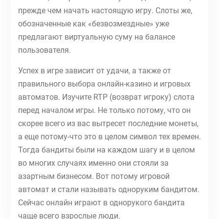
прежде чем начать настоящую игру. Слоты же,
обозначенные как «безвозмездные» уже
предлагают виртуальную суму на балансе
пользователя.
Успех в игре зависит от удачи, а также от
правильного выбора онлайн-казино и игровых
автоматов. Изучите RTP (возврат игроку) слота
перед началом игры. Не только потому, что он
скорее всего из вас вытресет последние монеты,
а еще потому-что это в целом символ тех времен.
Тогда бандиты были на каждом шагу и в целом
во многих случаях именно они стояли за
азартным бизнесом. Вот потому игровой
автомат и стали называть одноруким бандитом.
Сейчас онлайн играют в однорукого бандита
чаще всего взрослые люди.