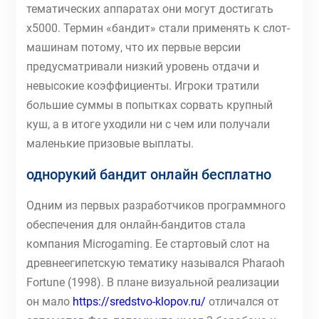
тематических аппаратах они могут достигать
х5000. Термин «бандит» стали применять к слот-
машинам потому, что их первые версии
предусматривали низкий уровень отдачи и
невысокие коэффициенты. Игроки тратили
большие суммы в попытках сорвать крупный
куш, а в итоге уходили ни с чем или получали
маленькие призовые выплаты.
однорукий бандит онлайн бесплатно
Одним из первых разработчиков программного
обеспечения для онлайн-бандитов стала
компания Microgaming. Ее стартовый слот на
древнеегипетскую тематику назывался Pharaoh
Fortune (1998). В плане визуальной реализации
он мало
https://sredstvo-klopov.ru/
отличался от