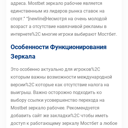
адреса. Mostbet зеркало рабочее является
единственным из лидеров рынка ставок на
спорт.” “[newline]Несмотря на очень молодой
возраст а отсутствие навязчивой рекламы в
интернете%2C многие игроки выбирают Мостбет.
Особенности Функционирования
Зеркала
Это особенно актуально для игроков%2C
которым важны возможности международной
версии%2C которые как отсутствие налога на
выигрыш. Важно осторожно подходить ко
выбору ссылки усовершенство перехода на
Mostbet зеркало рабочее. Рекомендуется
добавить сайт же закладки%2C чтобы иметь
доступ к работающему зеркалу Мостбет а любое