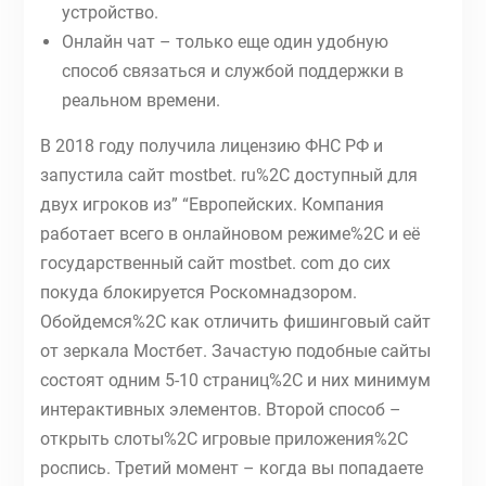
устройство.
Онлайн чат – только еще один удобную
способ связаться и службой поддержки в
реальном времени.
В 2018 году получила лицензию ФНС РФ и
запустила сайт mostbet. ru%2C доступный для
двух игроков из” “Европейских. Компания
работает всего в онлайновом режиме%2C и её
государственный сайт mostbet. com до сих
покуда блокируется Роскомнадзором.
Обойдемся%2C как отличить фишинговый сайт
от зеркала Мостбет. Зачастую подобные сайты
состоят одним 5-10 страниц%2C и них минимум
интерактивных элементов. Второй способ –
открыть слоты%2C игровые приложения%2C
роспись. Третий момент – когда вы попадаете