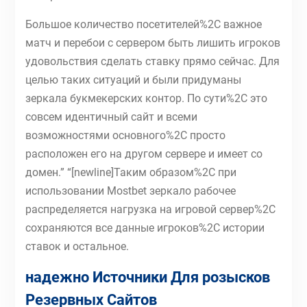
Большое количество посетителей%2C важное
матч и перебои с сервером быть лишить игроков
удовольствия сделать ставку прямо сейчас. Для
целью таких ситуаций и были придуманы
зеркала букмекерских контор. По сути%2C это
совсем идентичный сайт и всеми
возможностями основного%2C просто
расположен его на другом сервере и имеет со
домен.” “[newline]Таким образом%2C при
использовании Mostbet зеркало рабочее
распределяется нагрузка на игровой сервер%2C
сохраняются все данные игроков%2C истории
ставок и остальное.
надежно Источники Для розысков
Резервных Сайтов