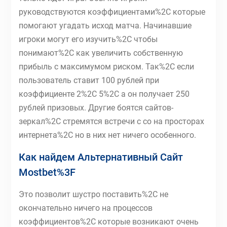
руководствуются коэффициентами%2C которые
помогают угадать исход матча. Начинавшие
игроки могут его изучить%2C чтобы
понимают%2C как увеличить собственную
прибыль с максимумом риском. Так%2C если
пользователь ставит 100 рублей при
коэффициенте 2%2C 5%2C а он получает 250
рублей призовых. Другие боятся сайтов-
зеркал%2C стремятся встречи с со на просторах
интернета%2C но в них нет ничего особенного.
Как найдем Альтернативный Сайт
Mostbet%3F
Это позволит шустро поставить%2C не
окончательно ничего на процессов
коэффициентов%2C которые возникают очень