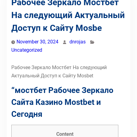
Рабочее Зеркало Мостбет
На следующий Актуальный
Доступ к Сайту Mosbe
November 30, 2024
dnrojas
Uncategorized
Рабочее Зеркало Мостбет На следующий
Актуальный Доступ к Сайту Mosbet
“мостбет Рабочее Зеркало
Сайта Казино Mostbet и
Сегодня
Content