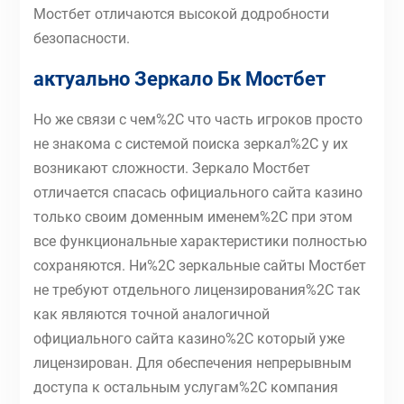
Мостбет отличаются высокой додробности
безопасности.
актуально Зеркало Бк Мостбет
Но же связи с чем%2C что часть игроков просто
не знакома с системой поиска зеркал%2C у их
возникают сложности. Зеркало Мостбет
отличается спасась официального сайта казино
только своим доменным именем%2C при этом
все функциональные характеристики полностью
сохраняются. Ни%2C зеркальные сайты Мостбет
не требуют отдельного лицензирования%2C так
как являются точной аналогичной
официального сайта казино%2C который уже
лицензирован. Для обеспечения непрерывным
доступа к остальным услугам%2C компания