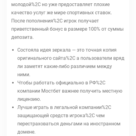
молодой%2C но уже предоставляет плохие
качество услуг же мире спортивных ставок.
После пополнения%2C игрок получает
приветственный бонус в размере 100% от суммы
депозита.
Состояла идея зеркала — это точная копия
оригинального сайта%2C а пользователи вряд
ли заметят какие-либо различием между
ними.
Чтобы работать официально в РФ%2C
компании Мостбет важнее получить местную
лицензию.
Лучше играть в легальной компании%2C
защищающей средств игрока%2C чем
перестраховаться деньгами на иностранном
домене.