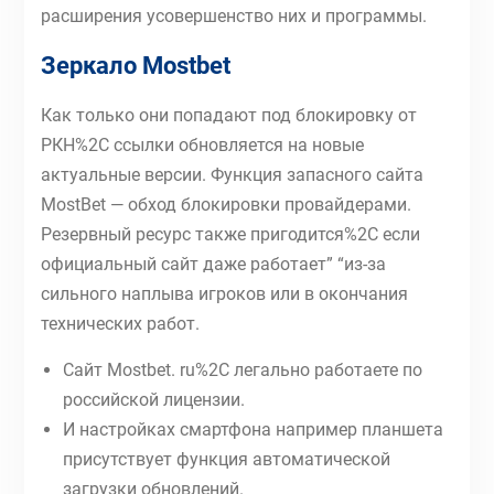
расширения усовершенство них и программы.
Зеркало Mostbet
Как только они попадают под блокировку от
РКН%2C ссылки обновляется на новые
актуальные версии. Функция запасного сайта
MostBet — обход блокировки провайдерами.
Резервный ресурс также пригодится%2C если
официальный сайт даже работает” “из-за
сильного наплыва игроков или в окончания
технических работ.
Сайт Mostbet. ru%2C легально работаете по
российской лицензии.
И настройках смартфона например планшета
присутствует функция автоматической
загрузки обновлений.