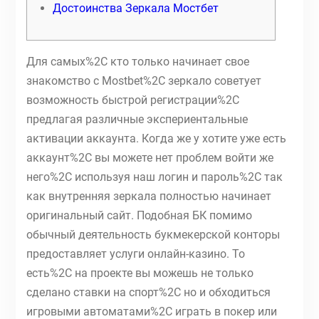
Достоинства Зеркала Мостбет
Для самых%2C кто только начинает свое
знакомство с Mostbet%2C зеркало советует
возможность быстрой регистрации%2C
предлагая различные экспериентальные
активации аккаунта. Когда же у хотите уже есть
аккаунт%2C вы можете нет проблем войти же
него%2C используя наш логин и пароль%2C так
как внутренняя зеркала полностью начинает
оригинальный сайт. Подобная БК помимо
обычный деятельность букмекерской конторы
предоставляет услуги онлайн-казино. То
есть%2C на проекте вы можешь не только
сделано ставки на спорт%2C но и обходиться
игровыми автоматами%2C играть в покер или