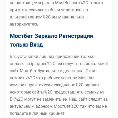
на настоящее зеркало MostBet com%2C только
при этом севилестр были залогинены в
альтернативном%2C вы машинально
авторизуетесь.
Мостбет Зеркало Регистрация
только Вход
Без установки лишних приложений только
оплаты за ip адрес%2C вы получат официальный
сайт Мостбет буквально в два клика. Стоит
помнить%2C что рабочее зеркало Most bet
изменит практически ежедневно%2C однако
некоторые сайты%2C предоставлять ссылку на
БК%2C могут не заменить ее. Наш сайт следит за
актуальным адресом Мостбет%2C так что вы не
попадете в личный кабинет.