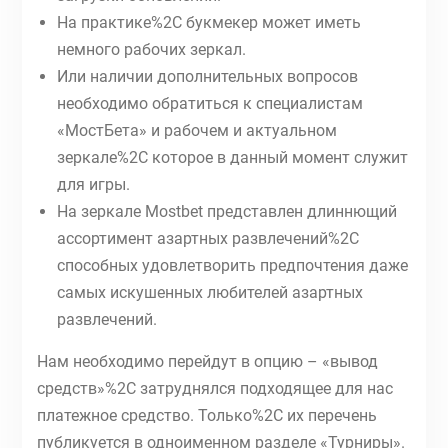
На практике%2C букмекер может иметь
немного рабочих зеркал.
Или наличии дополнительных вопросов
необходимо обратиться к специалистам
«МостБета» и рабочем и актуальном
зеркале%2C которое в данный момент служит
для игры.
На зеркале Mostbet представлен длиннющий
ассортимент азартных развлечений%2C
способных удовлетворить предпочтения даже
самых искушенных любителей азартных
развлечений.
Нам необходимо перейдут в опцию – «вывод
средств»%2C затруднялся подходящее для нас
платежное средство. Только%2C их перечень
публикуется в одноименном разделе «Турниры».