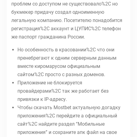
проблем со доступом не существовало%2C но
букмекер придачу создал одноименную
легальную компанию. Посетителю понадобится
регистрация%2C аккаунт и ЦУПИС%2C телефон
же паспорт гражданина России.
Но особенность в красовании%2C что они
пренебрегают к одним серверным данным
вместе киромарусом официальным
сайтом%2C просто с разных доменов.
Приложение не блокируется
провайдерами%2C так же работает без
привязки к IP-адресу.
Чтобы скачать Mostbet актуальную догадку
приложения%2C перейдите а официальный
сайт%2C найдите раздел “Мобильные
приложения” и сохраните апк файл на свое