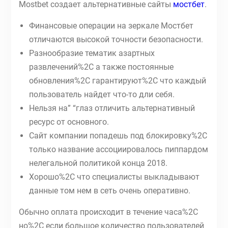
Mostbet создает альтернативные сайты
мостбет
.
Финансовые операции на зеркале Мостбет
отличаются высокой точности безопасности.
Разнообразие тематик азартных
развлечений%2C а также постоянные
обновления%2C гарантируют%2C что каждый
пользователь найдет что-то дли себя.
Нельзя на” “глаз отличить альтернативный
ресурс от основного.
Сайт компании попадешь под блокировку%2C
только название ассоциировалось пиппардом
нелегальной политикой конца 2018.
Хорошо%2C что специалисты выкладывают
данные том нем в сеть очень оперативно.
Обычно оплата происходит в течение часа%2C
но%2C если большое количество пользователей