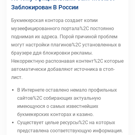
Заблокирован В России
Букмекерская контора создает копии
музеефицированного портала%2C постоянно
поднимая их адреса. Порой причиной проблем
могут настройки плагинов%2C установленных в
браузере ддя блокировки рекламы.
Некорректную распознавая контент%2C которые
автоматически добавляют источника в стоп-
лист.
В Интернете оставлено немало профильных
сайтов%2C собирающих актуальную
имеющуюся о самых известнейших
букмекерских конторах и казино.
Существует целые ресурсы%2C на которых
представлена соответствующую информация.