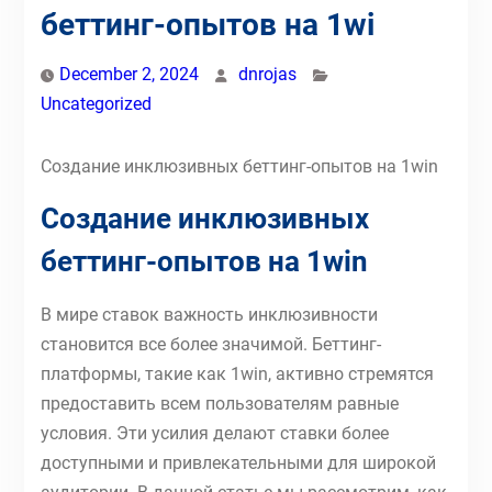
беттинг-опытов на 1wi
December 2, 2024
dnrojas
Uncategorized
Создание инклюзивных беттинг-опытов на 1win
Создание инклюзивных
беттинг-опытов на 1win
В мире ставок важность инклюзивности
становится все более значимой. Беттинг-
платформы, такие как 1win, активно стремятся
предоставить всем пользователям равные
условия. Эти усилия делают ставки более
доступными и привлекательными для широкой