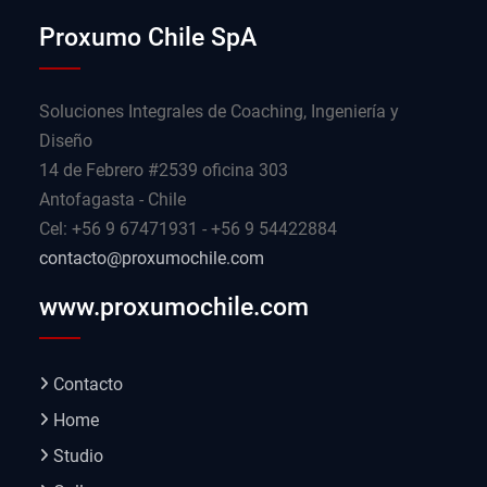
Proxumo Chile SpA
Soluciones Integrales de Coaching, Ingeniería y
Diseño
14 de Febrero #2539 oficina 303
Antofagasta - Chile
Cel: +56 9 67471931 - +56 9 54422884
contacto@proxumochile.com
www.proxumochile.com
Contacto
Home
Studio