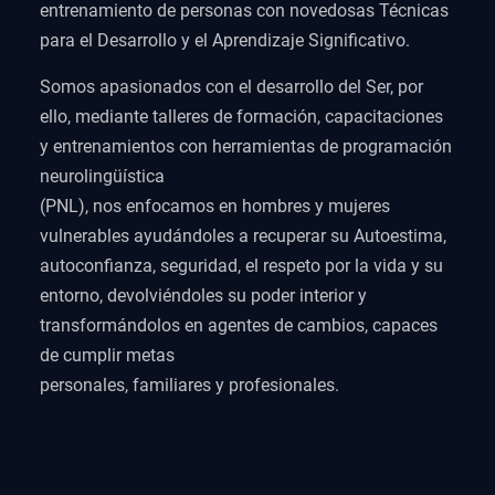
entrenamiento de personas con novedosas Técnicas
para el Desarrollo y el Aprendizaje Significativo.
Somos apasionados con el desarrollo del Ser, por
ello, mediante talleres de formación, capacitaciones
y entrenamientos con herramientas de programación
neurolingüística
(PNL), nos enfocamos en hombres y mujeres
vulnerables ayudándoles a recuperar su Autoestima,
autoconfianza, seguridad, el respeto por la vida y su
entorno, devolviéndoles su poder interior y
transformándolos en agentes de cambios, capaces
de cumplir metas
personales, familiares y profesionales.