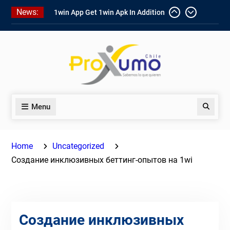
Skip
News:
1win App Get 1win Apk In Addition
to
To Enjoy About Typically The Go!
content
1win Software
Download In Add-
on To Unit Installation Guide 1win
Nigeria
Ce qui rend Chicken Road si
populaire en France
Menu
Search
Home
Uncategorized
Создание инклюзивных беттинг-опытов на 1wi
Создание инклюзивных