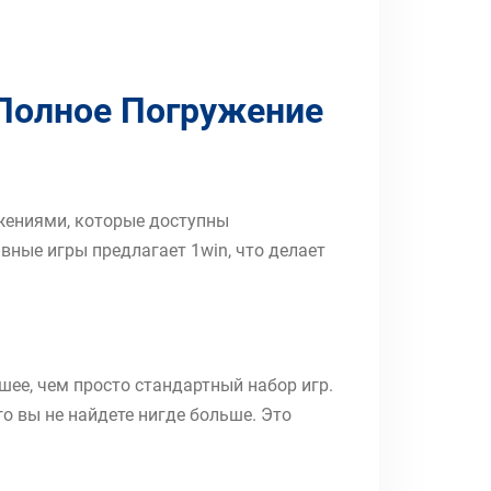
 Полное Погружение
ожениями, которые доступны
вные игры предлагает 1win, что делает
шее, чем просто стандартный набор игр.
о вы не найдете нигде больше. Это