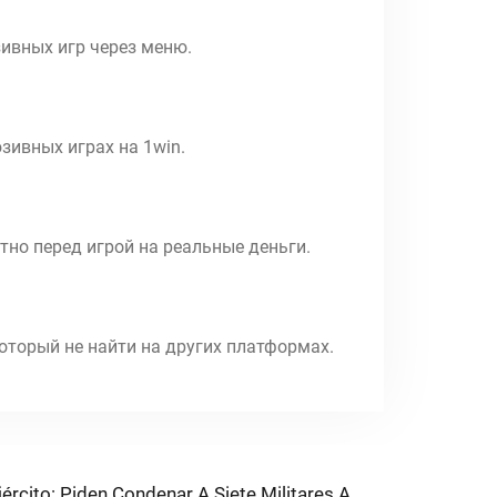
ивных игр через меню.
зивных играх на 1win.
тно перед игрой на реальные деньги.
торый не найти на других платформах.
ército: Piden Condenar A Siete Militares A