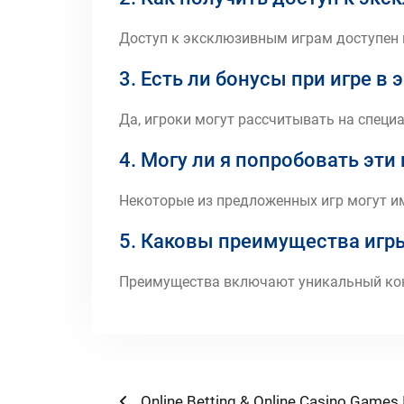
Доступ к эксклюзивным играм доступен п
3. Есть ли бонусы при игре в
Да, игроки могут рассчитывать на специ
4. Могу ли я попробовать эти
Некоторые из предложенных игр могут им
5. Каковы преимущества игр
Преимущества включают уникальный конт
Previous
Online Betting & Online Casino Games I