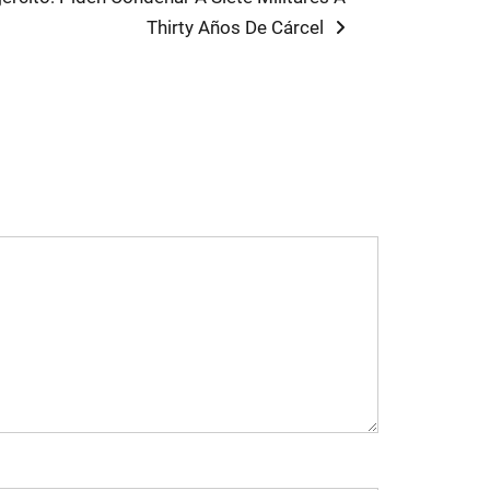
Thirty Años De Cárcel