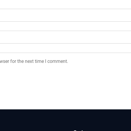
wser for the next time I comment.