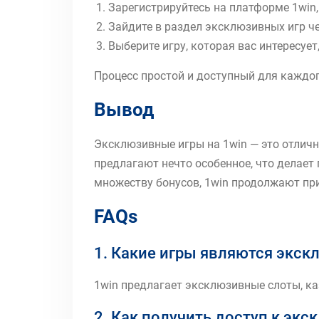
Зарегистрируйтесь на платформе 1win, 
Зайдите в раздел эксклюзивных игр ч
Выберите игру, которая вас интересует,
Процесс простой и доступный для каждог
Вывод
Эксклюзивные игры на 1win — это отличн
предлагают нечто особенное, что делает
множеству бонусов, 1win продолжают пр
FAQs
1. Какие игры являются экск
1win предлагает эксклюзивные слоты, к
2. Как получить доступ к эк