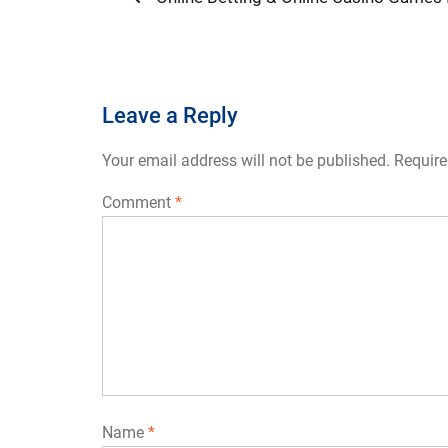
Post
post:
navigation
Leave a Reply
Your email address will not be published.
Require
Comment
*
Name
*