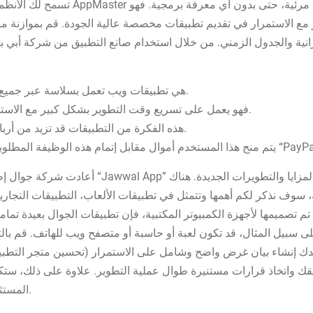
تسمح لك الأنظمة الأساسية التي لا تحتا
 الاستمرار في تقديم تطبيقات مخصصة عالية الجودة. قم بموازنة مزايا
 والجدول الزمني. من خلال استخدام صانع التطبيق من شركة أبي بائي،” “يصبح بإ
PWAs هي تطبيقات ويب تعمل بسلاسة عبر جميع الأجهزة، بما في ذلك الهواتف المحمولة.
فهو يعمل على تسريع وقت التطوير بشكل كبير مع الاستمرار في تقديم تطبيقات مخصصة عالية الجودة.
هذه الفكرة من التطبيقات قد تزيد من أرباحك بشكل سريع فقد تصل إلى 300 دولار يومياً.
أعادت شركة جوال إطلاق تطبيق جوال حسابي بحلته ا
، سوف نذكر لكم أهمها وتتمثل في تطبيقات الألعاب، التطبيقات التجاري
تصميمها لأجهزة الكمبيوتر المكتبية، فإن تطبيقات الجوال بعيدة تماما
سبيل المثال، قد تكون لعبة أو حاسبة أو متصفح ويب للهاتف. قم بال
يقك واتخاذ قرارات مستنيرة طوال عملية التطوير. علاوة على ذلك، س
المستثمرين وأصحاب المصلحة والمستخدمين المحتملين.