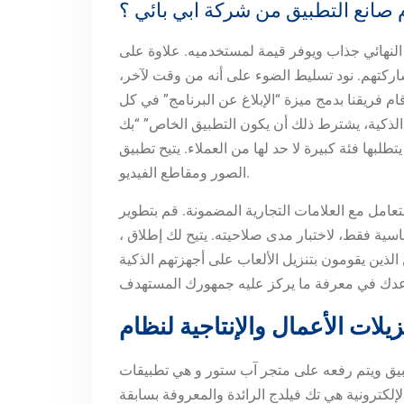
 صانع التطبيق من شركة ابي بائي ؟
النهائي جذاب ويوفر قيمة لمستخدميه. علاوة على
اركتهم. نود تسليط الضوء على أنه من وقت لآخر،
م فريقنا بدمج ميزة “الإبلاغ عن البرنامج” في كل
الذكية، يشترط ذلك أن يكون التطبيق الخاص” “بك
لعملاء. يتيح تطبيق “Book Creator” للمستخدم أن يقوم بإنشاء كتب مميزة باستخدام المحتوى النصي وإدخال
الصور ومقاطع الفيديو.
 مع العلامات التجارية المضمونة. قم بتطوير MVP
، وهو أبسط إصدار لتطبيقك يحتوي على الميزات الأساسية فقط، لاختبار مدى صلاحيته. يتيح لك إطلاق MVP جمع تعليقات المستخدمين وقياس مدى استقبال تطبيقك قبل
الذين يقومون بتنزيل الألعاب على أجهزتهم الذكية
تطبيق ويتم رفعه على متجر آب ستور و هي تطبيقات
لكترونية هي تك فيلدج الرائدة والمعروفة بسابقة