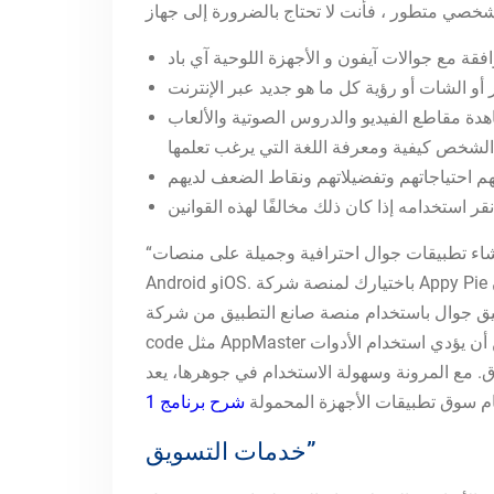
اهدة مقاطع الفيديو والدروس الصوتية والألعاب
“إنشاء التطبيق الجوال سهل للغاية عبر موقع شركة أبي بائي، حيث لا تحتاج إلى أي مهارات برمجية أو معرفة تقنية لإنشاء تطبيقات جوال احترافية وجميلة على منصات
Android وiOS. باختيارك لمنصة شركة Appy Pie لتصميم التطبيقات الجوال، ستتمكن من إنشاء تطبيق جوال حقيقي في دقائق قليلة دون الحاجة للبرمجة، حتى لو كان
التطبيق من شركة Appy Pie. وبدلاً من ذلك، فكر في استخدام منصات no-
code مثل AppMaster لتبسيط عملية تطوير التطبيق. يمكن أن يؤدي استخدام الأدوات no-code إلى تبسيط إنشاء التطبيقات، مما يسمح حتى للمبتدئين بإنشاء تطبيقات
 في جوهرها، يعد AppMaster موردًا قويًا للشركات ورجال الأعمال الذين
ام سوق تطبيقات الأجهزة المحمولة
خدمات التسويق”