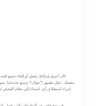
الآن أصبح بإمكانك تفعيل أو إلغاء جميع الخ
بنفسك، حمّل تطبيق \”جوال\” وتمتع بخدماتنا. سو
إجراء استطلاع رأي. استنادا إلى نظام الفحص لدين
هي نوع خاص من التطبيقات التي تعمل على