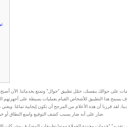
تر
دمات على جوالك بنفسك، حمّل تطبيق “جوال” وتمتع بخدماتنا. الآن أصبح
ف يسمح هذا التطبيق للأشخاص القيام بعمليات بسيطة على أجهزتهم الذ
ا، لقد قررنا أن هذه الأعلام من المرجح أن تكون إيجابية تمامًا. ويعني
ضار على أنه ضار بسبب كشف التوقيع واسع النطاق أو خوارزمية مستخدمة في برنامج مكافحة الفيروسات.
 تقديم” “خدمات محددة للعملاء ومنها تطبيقات المصارف وشركات الا