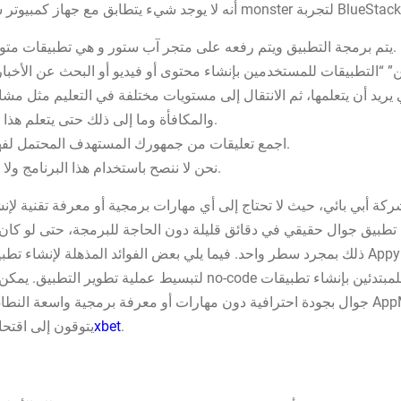
از كمبيوتر شخصي متطور ، فأنت لا تحتاج بالضرورة إلى جهاز monster لتجربة BlueStacks 5.
يتم برمجة التطبيق ويتم رفعه على متجر آب ستور و هي تطبيقات متوافقة مع جوالات آيفون و الأجهزة اللوحية آي باد.
 يريد أن يتعلمها، ثم الانتقال إلى مستويات مختلفة في التعليم مثل مش
والمكافأة وما إلى ذلك حتى يتعلم هذا الشخص كيفية ومعرفة اللغة التي يرغب تعلمها.
اجمع تعليقات من جمهورك المستهدف المحتمل لفهم احتياجاتهم وتفضيلاتهم ونقاط الضعف لديهم.
نحن لا ننصح باستخدام هذا البرنامج ولا نقر استخدامه إذا كان ذلك مخالفًا لهذه القوانين.
ذلك بمجرد سطر واحد. فيما يلي بعض الفوائد المذهلة لإنشاء تطبيق جوال باستخدام منصة صانع 
جوال بجودة احترافية دون مهارات أو معرفة برمجية واسعة النطاق. مع المرونة وسهولة الاستخدام
.
شرح برنامج 1xbet
يتوقون إلى اقتح