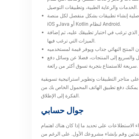
الخدمات والرعاية الطبية، وتطبيقات التوصيل.
لكل منصة (iOS وAndroid) باستخدام لغات البرمجة الخاصة بالمنصة، مثل Swift أو Objective-C لنظام
iOS وJava أو Kotlin لنظام Android.
ز الذي ترغب في اختبار تطبيقك عليه، ثم إضافة
الميزات التي ترغب فيها.
هل والسريع إلى المنتجات، فضلا عن وسائل دفع
سريعة للاستمتاع بتجربة تسوق أكثر من رائعة.
على متاجر التطبيقات وتطوير استراتيجية تسويقية
، يمكنك دفع تطبيق الهاتف المحمول الخاص بك من
الفكرة إلى الإطلاق.
جوال حسابي
لاستطلاعات على تحديد ما إذا كان هناك اهتمام
لمبتدئين وقم بإنشاء مشروعك الأول. على الرغم من