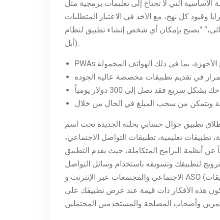
ج إلى تعليمات برمجية مثل AppMaster بإنشاء تطبيقات الهاتف المحمول باستخدام واجهة مرئية، حتى بدون أي معرفة برمجية. فهو
 وقيود كل نهج، مع الأخذ في الاعتبار المتطلبات
مكان أي شخص إنشاء تطبيق لنظام Android أو iOS (أنظمة
أبل).
لجديدة تحت اسم “Jawwal App” ويتميز التحديث الجديد باحتوائه على العديد من المزايا والتطويرات الجديدة. هناك
ة، تطبيقات تعليمية، تطبيقات التواصل الاجتماعي،
ً عن أنظمة البرامج المتكاملة، حيث يقدم التطبيق
ترويج لتطبيقك وتسويقه باستخدام وسائل التواصل
الاجتماعي والمجتمعات عبر الإنترنت و ASO (تحسين متجر التطبيقات) والإعلانات المدفوعة وشراكات المؤثرين. سيساعدك إنشاء بيان غرض واضح وشامل على الاستمرار
تكون هذه الأفكار ذات قيمة عند عرض تطبيقك على