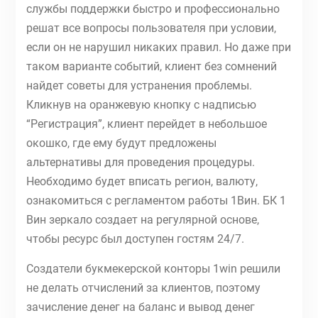
службы поддержки быстро и профессионально
решат все вопросы пользователя при условии,
если он не нарушил никаких правил. Но даже при
таком варианте событий, клиент без сомнений
найдет советы для устранения проблемы.
Кликнув на оранжевую кнопку с надписью
“Регистрация”, клиент перейдет в небольшое
окошко, где ему будут предложены
альтернативы для проведения процедуры.
Необходимо будет вписать регион, валюту,
ознакомиться с регламентом работы 1Вин. БК 1
Вин зеркало создает на регулярной основе,
чтобы ресурс был доступен гостям 24/7.
Создатели букмекерской конторы 1win решили
не делать отчислений за клиентов, поэтому
зачисление денег на баланс и вывод денег