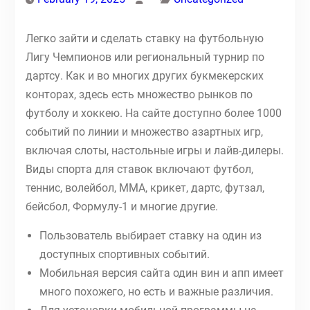
Легко зайти и сделать ставку на футбольную
Лигу Чемпионов или региональный турнир по
дартсу. Как и во многих других букмекерских
конторах, здесь есть множество рынков по
футболу и хоккею. На сайте доступно более 1000
событий по линии и множество азартных игр,
включая слоты, настольные игры и лайв-дилеры.
Виды спорта для ставок включают футбол,
теннис, волейбол, ММА, крикет, дартс, футзал,
бейсбол, Формулу-1 и многие другие.
Пользователь выбирает ставку на один из
доступных спортивных событий.
Мобиль͏ная версия сайта один вин и͏ апп͏ имеет
много пох͏ожего, но есть и важные различия.