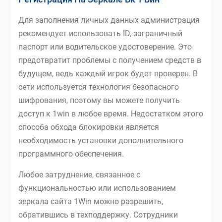
Для заполнения личных данных администрация
рекомендует использовать ID, заграничный
паспорт или водительское удостоверение. Это
предотвратит проблемы с получением средств в
будущем, ведь каждый игрок будет проверен. В
сети используется технология безопасного
шифрования, поэтому вы можете получить
доступ к 1win в любое время. Недостатком этого
способа обхода блокировки является
необходимость установки дополнительного
программного обеспечения.
Любое затруднение, связанное с
функциональностью или использованием
зеркала сайта 1Win можно разрешить,
обратившись в техподдержку. Сотрудники