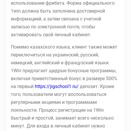
использовании фрибета. Форма официального
1win должна быть заполнена достоверной
информацией, а затем связана с учетной
записью по электронной почте, чтобы
активировать свой личный кабинет.
Помимо казахского языка, клиент также может
переключиться на украинский, русский,
немецкий, английский и французский языки.
1Win предлагает щедрые бонусные программы,
включая приветственный бонус в размере 500%
на первый
https://jigschool1.ru/
депозит. Кроме
того, пользователи могут воспользоваться
регулярными акциями и программами
лояльности. Процесс регистрации на 1Win
быстрый и простой, занимает всего несколько
минут. Для входа в личный кабинет нужно