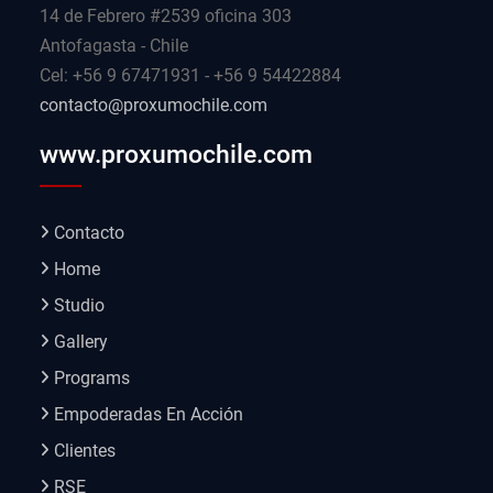
14 de Febrero #2539 oficina 303
Antofagasta - Chile
Cel: +56 9 67471931 - +56 9 54422884
contacto@proxumochile.com
www.proxumochile.com
Contacto
Home
Studio
Gallery
Programs
Empoderadas En Acción
Clientes
RSE