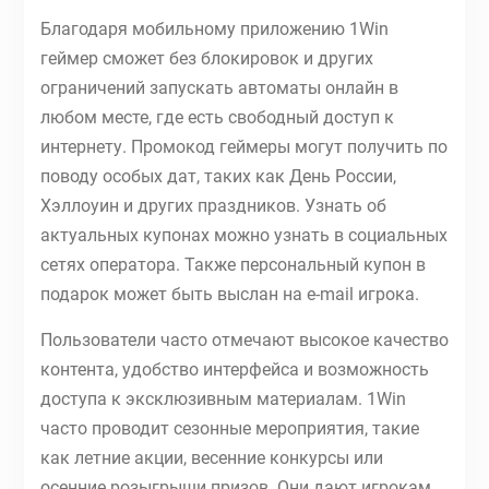
Благодаря мобильному приложению 1Win
геймер сможет без блокировок и других
ограничений запускать автоматы онлайн в
любом месте, где есть свободный доступ к
интернету. Промокод геймеры могут получить по
поводу особых дат, таких как День России,
Хэллоуин и других праздников. Узнать об
актуальных купонах можно узнать в социальных
сетях оператора. Также персональный купон в
подарок может быть выслан на e-mail игрока.
Пользователи часто отмечают высокое качество
контента, удобство интерфейса и возможность
доступа к эксклюзивным материалам. 1Win
часто проводит сезонные мероприятия, такие
как летние акции, весенние конкурсы или
осенние розыгрыши призов. Они дают игрока͏м