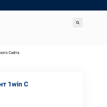
Search
ного Сайта
т 1win С