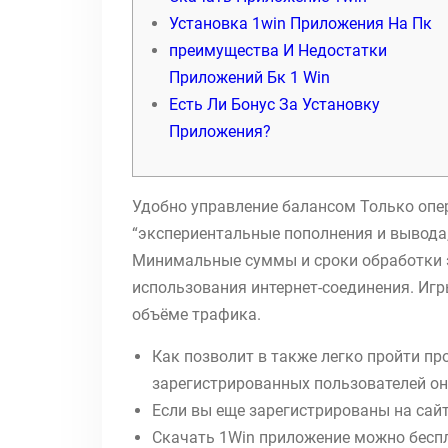
Установка 1win Приложения На Пк
преимущества И Недостатки
Приложений Бк 1 Win
Есть Ли Бонус За Установку
Приложения?
Удобно управление балансом Только опе
“экспериентальные пополнения и вывода, 
Минимальные суммы и сроки обработки эт
использования интернет-соединения. Игр
объёме трафика.
Как позволит в также легко пройти пр
зарегистрированных пользователей он
Если вы еще зарегистрированы на сайте
Скачать 1Win приложение можно беспл