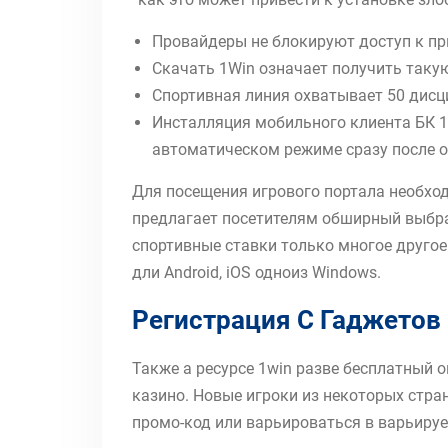
Провайдеры не блокируют доступ к пр
Скачать 1Win означает получить таку
Спортивная линия охватывает 50 дисци
Инсталляция мобильного клиента БК 1
автоматическом режиме сразу после о
Для посещения игрового портала необход
предлагает посетителям обширный выбрать
спортивные ставки только многое другое.
дли Android, iOS одноиз Windows.
Регистрация С Гаджетов
Также а ресурсе 1win разве бесплатный 
казино. Новые игроки из некоторых стра
промо-код или варьироваться в варьирует