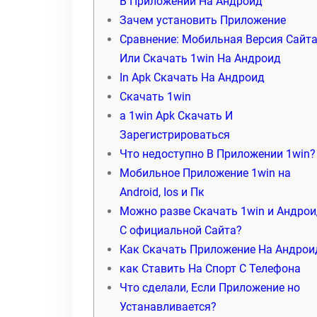
В Приложении На Андроид
Зачем установить Приложение
Сравнение: Мобильная Версия Сайт
Или Скачать 1win На Андроид
In Apk Скачать На Андроид
Скачать 1win
а 1win Apk Скачать И
Зарегистрироваться
Что недоступно В Приложении 1win?
Мобильное Приложение 1win на
Android, Ios и Пк
Можно разве Скачать 1win и Андро
С официальной Сайта?
Как Скачать Приложение На Андрои
как Ставить На Спорт С Телефона
Что сделали, Если Приложение но
Устанавливается?