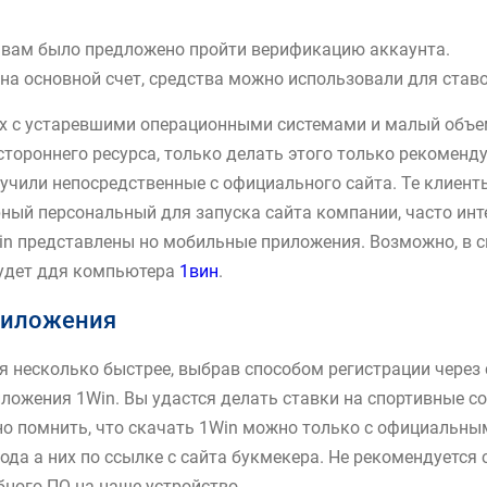
о вам было предложено пройти верификацию аккаунта.
 на основной счет, средства можно использовали для став
ах с устаревшими операционными системами и малый объе
стороннего ресурса, только делать этого только рекоменду
лучили непосредственные с официального сайта. Те клиент
ый персональный для запуска сайта компании, часто инт
1 Win представлены но мобильные приложения. Возможно, в
будет ддя компьютера
1вин
.
риложения
 несколько быстрее, выбрав способом регистрации через 
ожения 1Win. Вы удастся делать ставки на спортивные со
жно помнить, что скачать 1Win можно только с официальны
ода а них по ссылке с сайта букмекера. Не рекомендуется с
бного ПО на наше устройство.