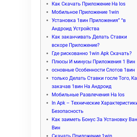
Как Скачать Приложение На Ios
Мобильное Приложение 1win
Установка 1вин Приложения” “в
Андроид Устройства
Как заканчивать Делать Ставки
вскоре Приложение?
Где рискованно 1win Apk Скачать?
Плюсы И минусы Приложения 1 Вин
основные Особенности Слотов 1вин
только Делать Ставки госле Того, К
закачав 1вин На Андроид
Мобильные Развлечения На Ios
In Apk – Технические Характеристик
Безопасность
Как заиметь Бонус За Установку Ва
Вин
Скачать Приложение 1win