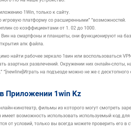
иложению 1Win, только к сайту.
ю игровую платформу со расширенными” “возможностей.
плин со коэффициентами от 1. 02 до 1000.
 Вин на смартфоны и планшеты, они функционируют на базе
ткрытия апк файла.
имо найти рабочее зеркало 1вин или воспользоваться VPN.
 азартных развлечений. Окружении них онлайн-слоты, наст
” “[newline]Играть на подъезде можно не же с десктопного
 в Приложении 1win Kz
онлайн-кинотеатр, фильмы из которого могут смотреть зар
н имеет возможность использовать используемый код для
ся от условий, только вы всегда можете проверить его в с