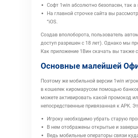
Софт 1win абсолютно безопасен, так 
На главной строчке сайта вы рассмот
“iOS.
Создав вполоборота, пользователь автом
доступ разрешен с 18 лет). Однако мы п
Как приложение 1Вин скачать вы также с
Основные малейшей Офи
Поэтому же мобильной версии 1win игрок
в кошелек киромарусом помощью банковск
можете активировать какой промокод или 
непосредственные привязанная к APK. Эт
Игроку необходимо убрать старую про
В нем отображены открытые и заверше
Ведь мобильные операторы связи куда