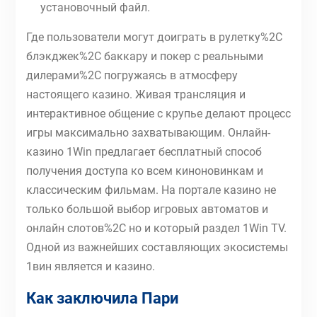
установочный файл.
Где пользователи могут доиграть в рулетку%2C
блэкджек%2C баккару и покер с реальными
дилерами%2C погружаясь в атмосферу
настоящего казино. Живая трансляция и
интерактивное общение с крупье делают процесс
игры максимально захватывающим. Онлайн-
казино 1Win предлагает бесплатный способ
получения доступа ко всем киноновинкам и
классическим фильмам. На портале казино не
только большой выбор игровых автоматов и
онлайн слотов%2C но и который раздел 1Win TV.
Одной из важнейших составляющих экосистемы
1вин является и казино.
Как заключила Пари