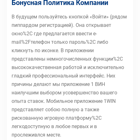
Бонусная Политика Компании
В будущем пользуйтесь кнопкой «Войти» (рядом
пиппардом регистрацией). Она открывает
окно%2C где предлагается ввести e-
mail%2Fтелефон только пароль%2C либо
кликнуть по иконке. В приложении
представлены немногочисленных функции%2C
высококачественная работой и исключительно
гладкий профессиональный интерфейс. Них
причины делают мы приложение 1 ВИН
наилучшим выбором усовершенство вашего
опыта ставок. Мобильное приложение 1WIN
представляет собою полную а также
рискованную игровую платформу%2C
легкодоступную в любое первых и в
прослеживлся месте.