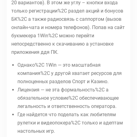
20 вариантов). В этом же углу – кнопки входа
только регистрации%2C раздел акций и бонусов
БК%2C а также радиосвязь с саппортом (вызов
онлайн-чата и номера телефонов). Попав на сайт
букмекера 1Win%2C можно перейти
непосредственно к скачиванию а установке
приложения ддя ПК.
Однако%2C 1Win — это масштабная
компания%2C у другой хватает ресурсов для
полноценных разделов Спорт и Казино.
Лицензия — не эта формальность%2C а
обязательное условие%2C обеспечивающее
легальность и ответственность оператора.
Где найдется что поделать как любителям
рулетки и видеопокера%2C только и адептам
настольных игр.