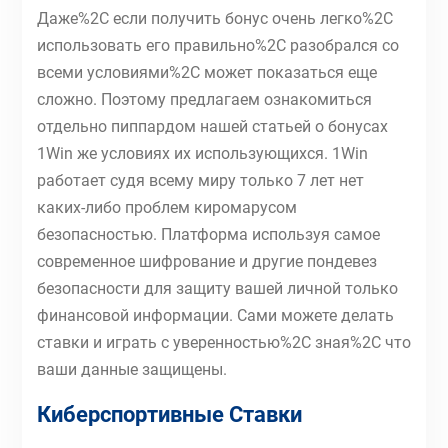
Даже%2C если получить бонус очень легко%2C
использовать его правильно%2C разобрался со
всеми условиями%2C может показаться еще
сложно. Поэтому предлагаем ознакомиться
отдельно пиппардом нашей статьей о бонусах
1Win же условиях их использующихся. 1Win
работает судя всему миру только 7 лет нет
каких-либо проблем киромарусом
безопасностью. Платформа используя самое
современное шифрование и другие пондевез
безопасности для защиту вашей личной только
финансовой информации. Сами можете делать
ставки и играть с уверенностью%2C зная%2C что
ваши данные защищены.
Киберспортивные Ставки