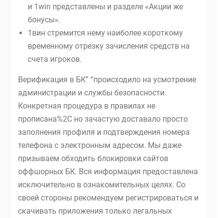
и 1win представлены и разделе «Акции же
бонусы».
1вин стремится нему наиболее короткому
временному отрезку зачисления средств на
счета игроков.
Верификация в БК” “происходило на усмотрение
администрации и службы безопасности.
Конкретная процедура в правилах не
прописана%2C но зачастую доставало просто
заполнения профиля и подтверждения номера
телефона с электронным адресом. Мы даже
призываем обходить блокировки сайтов
оффшорных БК. Вся информация предоставлена
исключительно в ознакомительных целях. Со
своей стороны рекомендуем регистрироваться и
скачивать приложения только легальных