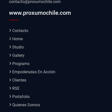
contacto@proxumochile.com
www.proxumochile.com
Contacto
Home
Studio
Gallery
Programs
Empoderadas En Acción
Clientes
RSE
Portafolio
Quienes Somos