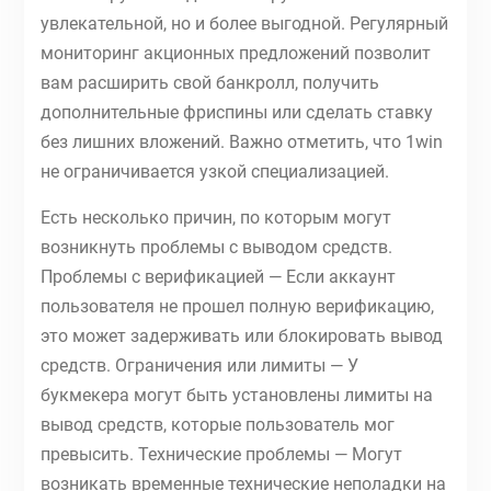
увлекательной, но и более выгодной. Регулярный
мониторинг акционных предложений позволит
вам расширить свой банкролл, получить
дополнительные фриспины или сделать ставку
без лишних вложений. Важно отметить, что 1win
не ограничивается узкой специализацией.
Есть несколько причин, по которым могут
возникнуть проблемы с выводом средств.
Проблемы с верификацией — Если аккаунт
пользователя не прошел полную верификацию,
это может задерживать или блокировать вывод
средств. Ограничения или лимиты — У
букмекера могут быть установлены лимиты на
вывод средств, которые пользователь мог
превысить. Технические проблемы — Могут
возникать временные технические неполадки на