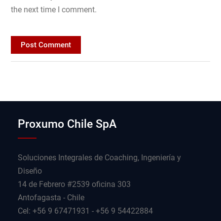
the next time I comment.
Proxumo Chile SpA
Soluciones Integrales de Coaching, Ingeniería y
Diseño
14 de Febrero #2539 oficina 303
Antofagasta - Chile
Cel: +56 9 67471931 - +56 9 54422884