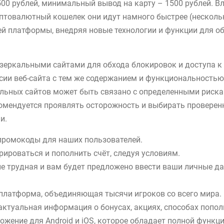
500 рублей, минимальный вывод на карту – 1500 рублей. 
иптовалютный кошелек они идут намного быстрее (несколь
ей платформы, внедряя новые технологии и функции для о
 зеркальными сайтами для обхода блокировок и доступа к
ии веб-сайта с тем же содержанием и функциональностью,
альных сайтов может быть связано с определенными риска
омендуется проявлять осторожность и выбирать проверен
и.
промокоды для наших пользователей.
трироваться и пополнить счёт, следуя условиям.
е трудная и вам будет предложено ввести ваши личн͏ые д
платформа, объединяющая тысячи игроков со всего мира.
ктуальная информация о бонусах, акциях, способах попол
ложение для Android и iOS, которое обладает полной функц