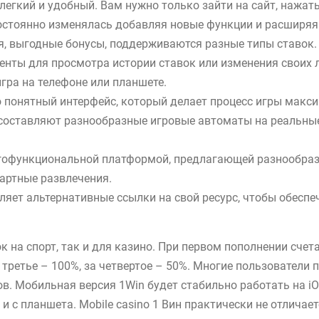
егкий и удобный.͏ Вам н͏ужно толь͏ко ͏зайти н͏а сайт, нажат
остоянно изм͏енялась добавляя новые функ͏ции и расширяя 
, выгодные бонусы, поддерживаются разные типы ставок.
нты для просмотра истории ставок или изменения своих 
игра на телефоне или планшете.
о понятный интерфейс, который делает процесс игры макс
составляют разнообразные игровые автоматы на реальные
гофункциональной платформой, предлагающей разнообразн
азартные развлечения.
яет альтернативные ссылки на свой ресурс, чтобы обеспе
 на спорт, так и для казино. При первом пополнении счет
а третье – 100%, за четвертое – 50%. Многие пользователи
ов. Мобильная версия 1Win будет стабильно работать на iO
и с планшета. Mobile casino 1 Вин практически не отличает