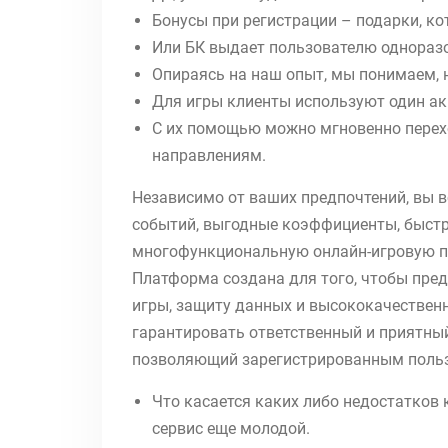
Бонусы при регистрации – подарки, к
Или БК выдает пользователю одноразо
Опираясь на наш опыт, мы понимаем, 
Для игры клиенты используют один акк
С их помощью можно мгновенно перехо
направлениям.
Независимо от ваших предпочтений, вы в
событий, выгодные коэффициенты, быстры
многофункциональную онлайн-игровую пл
Платформа создана для того, чтобы пре
игры, защиту данных и высококачественн
гарантировать ответственный и приятный
позволяющий зарегистрированным пользо
Что касается каких либо недостатков к
сервис еще молодой.