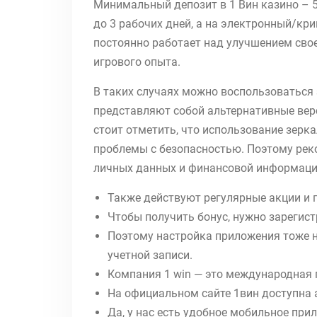
Минимальный депозит в 1 Вин казино – 
до 3 рабочих дней, а на электронный/кр
постоянно работает над улучшением сво
игрового опыта.
В таких случаях можно воспользоваться
представляют собой альтернативные верс
стоит отметить, что использование зерк
проблемы с безопасностью. Поэтому рек
личных данных и финансовой информаци
Также действуют регулярные акции и 
Чтобы получить бонус, нужно зарег͏и͏с
Поэтому настр͏ойка приложения тоже н
учетной записи.
Компания 1 win — это международная 
На официальном сайте 1вин доступна а
Да, у нас есть удобное мобильное при