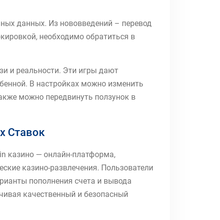
ных данных. Из нововведений – перевод
окировкой, необходимо обратиться в
зи и реальности. Эти и͏гры дают
 особенной. В настройках можно изменить
 Также можно передвинуть ползунок в
х Ставок
win казино — онлайн-платформа,
еские казино-развлечения. Пользователи
арианты пополнения счета и вывода
ечивая качественный и безопасный