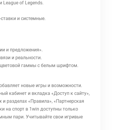
и League of Legends.
с-ставки и системные.
ии и предложения».
связи и реальности.
 цветовой гаммы с белым шрифтом.
обавляет новые игры и возможности.
ый кабинет и вкладка «Доступ к сайту»,
х и разделах «Правила», «Партнерская
ки на спорт в 1win доступны только
ным пари. Учиты͏вайте свои ͏игривые