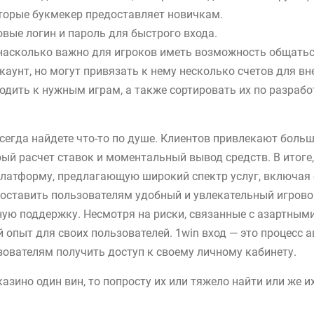
оторые букмекер предоставляет новичкам.
вые логин и пароль для быстрого входа.
насколько важно для игроков иметь возможность общатьс
аунт, но могут привязать к нему несколько счетов для вн
дить к нужным играм, а также сортировать их по разрабо
сегда найдете что-то по душе. Клиентов привлекают больш
й расчет ставок и моментальный вывод средств. В итоге,
атформу, предлагающую широкий спектр услуг, включая с
доставить пользователям удобный и увлекательный игрово
ую поддержку. Несмотря на риски, связанные с азартными
 опыт для своих пользователей. 1win вход — это процесс 
вателям получить доступ к своему личному кабинету.
азино один вин, то попросту их или тяжело найти или же их