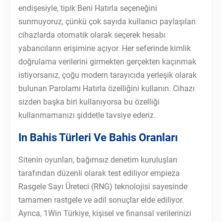
endişesiyle, tipik Beni Hatırla seçeneğini
sunmuyoruz, çünkü çok sayıda kullanıcı paylaşılan
cihazlarda otomatik olarak seçerek hesabı
yabancıların erişimine açıyor. Her seferinde kimlik
doğrulama verilerini girmekten gerçekten kaçınmak
istiyorsanız, çoğu modern tarayıcıda yerleşik olarak
bulunan Parolamı Hatırla özelliğini kullanın. Cihazı
sizden başka biri kullanıyorsa bu özelliği
kullanmamanızı şiddetle tavsiye ederiz.
In Bahis Türleri Ve Bahis Oranları
Sitenin oyunları, bağımsız denetim kuruluşları
tarafından düzenli olarak test ediliyor empieza
Rasgele Sayı Üreteci (RNG) teknolojisi sayesinde
tamamen rastgele ve adil sonuçlar elde ediliyor.
Ayrıca, 1Win Türkiye, kişisel ve finansal verilerinizi