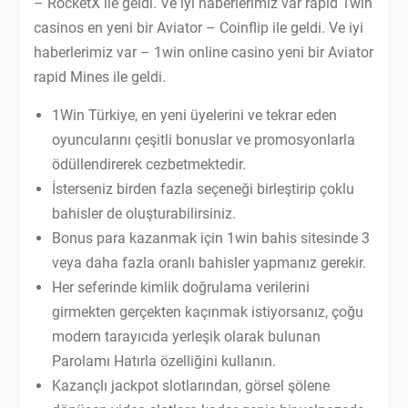
– RocketX ile geldi. Ve iyi haberlerimiz var rapid 1win
casinos en yeni bir Aviator – Coinflip ile geldi. Ve iyi
haberlerimiz var – 1win online casino yeni bir Aviator
rapid Mines ile geldi.
1Win Türkiye, en yeni üyelerini ve tekrar eden
oyuncularını çeşitli bonuslar ve promosyonlarla
ödüllendirerek cezbetmektedir.
İsterseniz birden fazla seçeneği birleştirip çoklu
bahisler de oluşturabilirsiniz.
Bonus para kazanmak için 1win bahis sitesinde 3
veya daha fazla oranlı bahisler yapmanız gerekir.
Her seferinde kimlik doğrulama verilerini
girmekten gerçekten kaçınmak istiyorsanız, çoğu
modern tarayıcıda yerleşik olarak bulunan
Parolamı Hatırla özelliğini kullanın.
Kazançlı jackpot slotlarından, görsel şölene