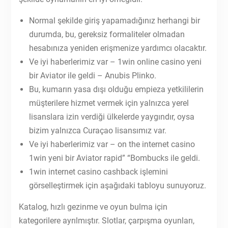
Normal şekilde giriş yapamadığınız herhangi bir
durumda, bu, gereksiz formaliteler olmadan
hesabınıza yeniden erişmenize yardımcı olacaktır.
Ve iyi haberlerimiz var – 1win online casino yeni
bir Aviator ile geldi – Anubis Plinko.
Bu, kumarın yasa dışı olduğu empieza yetkililerin
müşterilere hizmet vermek için yalnızca yerel
lisanslara izin verdiği ülkelerde yaygındır, oysa
bizim yalnızca Curaçao lisansımız var.
Ve iyi haberlerimiz var – on the internet casino
1win yeni bir Aviator rapid” “Bombucks ile geldi.
1win internet casino cashback işlemini
görselleştirmek için aşağıdaki tabloyu sunuyoruz.
Katalog, hızlı gezinme ve oyun bulma için
kategorilere ayrılmıştır. Slotlar, çarpışma oyunları,