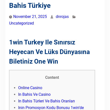
Bahis Türkiye
November 21, 2025
dnrojas
Uncategorized
1win Turkey Ile Sınırsız
Heyecan Ve Lüks Dünyasına
Biletiniz One Win
Content
Online Casino
In Bahis Ve Casino
In Bahis Türleri Ve Bahis Oranları
Inin Promosyon Kodu Bonusu 1win’de