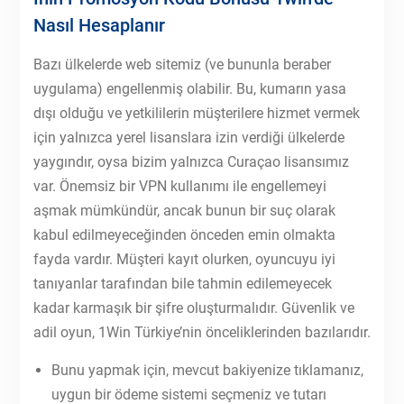
Nasıl Hesaplanır
Bazı ülkelerde web sitemiz (ve bununla beraber
uygulama) engellenmiş olabilir. Bu, kumarın yasa
dışı olduğu ve yetkililerin müşterilere hizmet vermek
için yalnızca yerel lisanslara izin verdiği ülkelerde
yaygındır, oysa bizim yalnızca Curaçao lisansımız
var. Önemsiz bir VPN kullanımı ile engellemeyi
aşmak mümkündür, ancak bunun bir suç olarak
kabul edilmeyeceğinden önceden emin olmakta
fayda vardır. Müşteri kayıt olurken, oyuncuyu iyi
tanıyanlar tarafından bile tahmin edilemeyecek
kadar karmaşık bir şifre oluşturmalıdır. Güvenlik ve
adil oyun, 1Win Türkiye’nin önceliklerinden bazılarıdır.
Bunu yapmak için, mevcut bakiyenize tıklamanız,
uygun bir ödeme sistemi seçmeniz ve tutarı