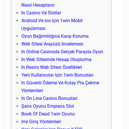
Nasıl Hesaplanır
In Casino Ve Slotlar
Android Ve Ios Için 1win Mobil
Uygulaması
Oyun Bağımlılığına Karşı Koruma
Web Sitesi Arayüzü Incelemesi
In Online Casinoda Gerçek Parayla Oyun
In Web Sitesinde Hesap Oluşturma
In Resmi Web Sitesi Özellikleri
Yeni Kullanıcılar Için 1win Bonusları
In Güvenli Ödeme Ve Kolay Pra Çekme
Yöntemleri
In On Line Casino Bonuslari
Şans Oyunu Empieza Slot
Book Of Dead 1win Oyunu
In’e Giriş Yöntemleri