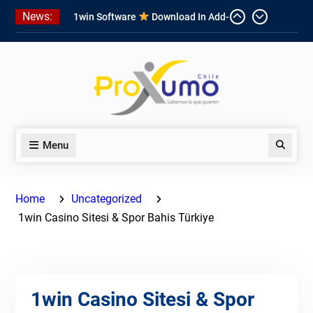
Skip
News:
1win Software
Download In Add-
to
on To Unit Installation Guide 1win
content
Nigeria
Ce qui rend Chicken Road si
populaire en France
1win App Get 1win Apk In Addition
To Enjoy About Typically The Go!
Menu
Search
Home
Uncategorized
️ 1win Casino Sitesi & Spor Bahis Türkiye
️ 1win Casino Sitesi & Spor