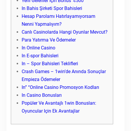
Yeni Gelenler Için Bonus %500
In Bahis Şirketi Spor Bahisleri
Hesap Parolamı Hatırlayamıyorsam
Nenni Yapmalıyım?
Canlı Casinolarda Hangi Oyunlar Mevcut?
Para Yatırma Ve Ödemeler
In Online Casino
In E-spor Bahisleri
In – Spor Bahisleri Teklifleri
Crash Games – 1win’de Anında Sonuçlar
Empieza Ödemeler
In” “Online Casino Promosyon Kodları
In Casino Bonusları
Popüler Ve Avantajlı 1win Bonusları:
Oyuncular Için Ek Avantajlar