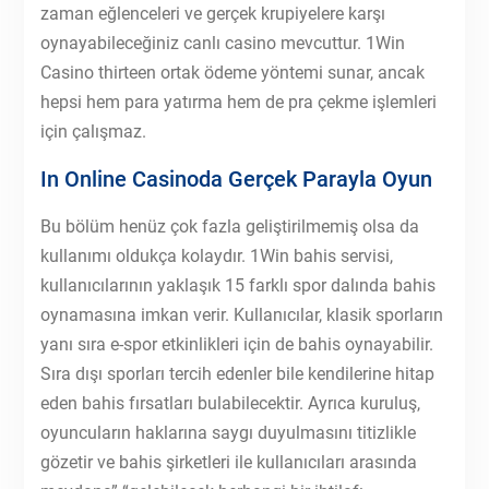
zaman eğlenceleri ve gerçek krupiyelere karşı
oynayabileceğiniz canlı casino mevcuttur. 1Win
Casino thirteen ortak ödeme yöntemi sunar, ancak
hepsi hem para yatırma hem de pra çekme işlemleri
için çalışmaz.
In Online Casinoda Gerçek Parayla Oyun
Bu bölüm henüz çok fazla geliştirilmemiş olsa da
kullanımı oldukça kolaydır. 1Win bahis servisi,
kullanıcılarının yaklaşık 15 farklı spor dalında bahis
oynamasına imkan verir. Kullanıcılar, klasik sporların
yanı sıra e-spor etkinlikleri için de bahis oynayabilir.
Sıra dışı sporları tercih edenler bile kendilerine hitap
eden bahis fırsatları bulabilecektir. Ayrıca kuruluş,
oyuncuların haklarına saygı duyulmasını titizlikle
gözetir ve bahis şirketleri ile kullanıcıları arasında