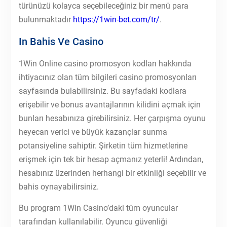
türünüzü kolayca seçebileceğiniz bir menü para
bulunmaktadır
https://1win-bet.com/tr/
.
In Bahis Ve Casino
1Win Online casino promosyon kodları hakkında
ihtiyacınız olan tüm bilgileri casino promosyonları
sayfasında bulabilirsiniz. Bu sayfadaki kodlara
erişebilir ve bonus avantajlarının kilidini açmak için
bunları hesabınıza girebilirsiniz. Her çarpışma oyunu
heyecan verici ve büyük kazançlar sunma
potansiyeline sahiptir. Şirketin tüm hizmetlerine
erişmek için tek bir hesap açmanız yeterli! Ardından,
hesabınız üzerinden herhangi bir etkinliği seçebilir ve
bahis oynayabilirsiniz.
Bu program 1Win Casino’daki tüm oyuncular
tarafından kullanılabilir. Oyuncu güvenliği