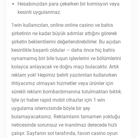
Hesabınızdan para çekerken bir komisyon veya
kesinti uygulanmaz.
1win kullanıcıları, online online casino ve bahis
şirketinin ne kadar büyük adımlar attığını görerek
şirketin beklentilerini değerlendirebilirler. Bu açıdan
kesinlikle başarılı oldular — daha önce hiç bahis
oynamamış biri bile tuşun işlevlerini ve bölümlerini
kolayca anlayacak ve doğru maçı bulacaktır. Artık
reklam yok! Hepimiz belirli yazılımları kullanırken
ihtiyacımız olmayan hizmetler veya ürünler için
sürekli reklam bombardımanına tutulmaktan bıktık.
İşte iyi haber rapid mobil cihazlar için 1 win
uygulama istemcisinde böyle bir şey
bulamayacaksınız. Reklamların tamamen yokluğu
neticesinde sorunsuz ve inanılmaz derecede hızlı
çalışır. Sayfanın sol tarafında, favori casino oyun