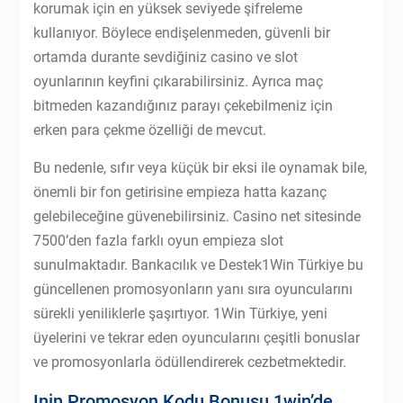
korumak için en yüksek seviyede şifreleme
kullanıyor. Böylece endişelenmeden, güvenli bir
ortamda durante sevdiğiniz casino ve slot
oyunlarının keyfini çıkarabilirsiniz. Ayrıca maç
bitmeden kazandığınız parayı çekebilmeniz için
erken para çekme özelliği de mevcut.
Bu nedenle, sıfır veya küçük bir eksi ile oynamak bile,
önemli bir fon getirisine empieza hatta kazanç
gelebileceğine güvenebilirsiniz. Casino net sitesinde
7500’den fazla farklı oyun empieza slot
sunulmaktadır. Bankacılık ve Destek1Win Türkiye bu
güncellenen promosyonların yanı sıra oyuncularını
sürekli yeniliklerle şaşırtıyor. 1Win Türkiye, yeni
üyelerini ve tekrar eden oyuncularını çeşitli bonuslar
ve promosyonlarla ödüllendirerek cezbetmektedir.
Inin Promosyon Kodu Bonusu 1win’de