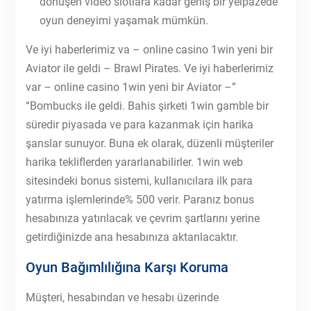
dönüşen video slotlara kadar geniş bir yelpazede
oyun deneyimi yaşamak mümkün.
Ve iyi haberlerimiz va – online casino 1win yeni bir
Aviator ile geldi – Brawl Pirates. Ve iyi haberlerimiz
var – online casino 1win yeni bir Aviator –”
“Bombucks ile geldi. Bahis şirketi 1win gamble bir
süredir piyasada ve para kazanmak için harika
şanslar sunuyor. Buna ek olarak, düzenli müşteriler
harika tekliflerden yararlanabilirler. 1win web
sitesindeki bonus sistemi, kullanıcılara ilk para
yatırma işlemlerinde% 500 verir. Paranız bonus
hesabınıza yatırılacak ve çevrim şartlarını yerine
getirdiğinizde ana hesabınıza aktarılacaktır.
Oyun Bağımlılığına Karşı Koruma
Müşteri, hesabından ve hesabı üzerinde