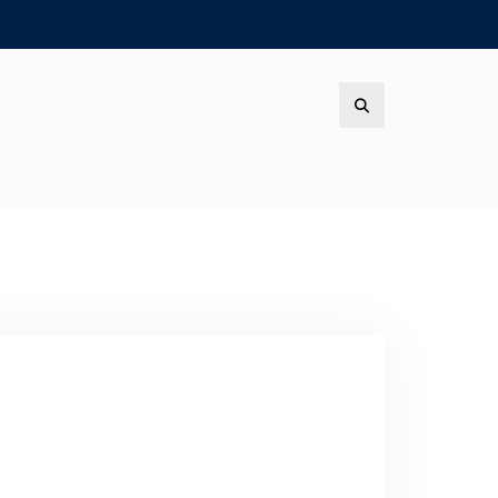
Search