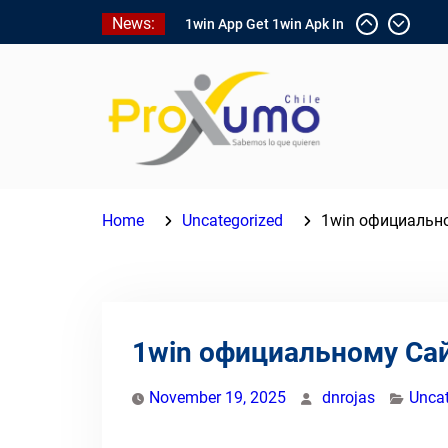
Skip
News:
1win App Get 1win Apk In
to
Addition To Enjoy About
content
Typically The Go!
1win Software
Download In Add-on To
Unit Installation Guide
1win Nigeria
Ce qui rend Chicken Road
si populaire en France
Home
Uncategorized
1win официальн
1win официальному Са
November 19, 2025
dnrojas
Uncat