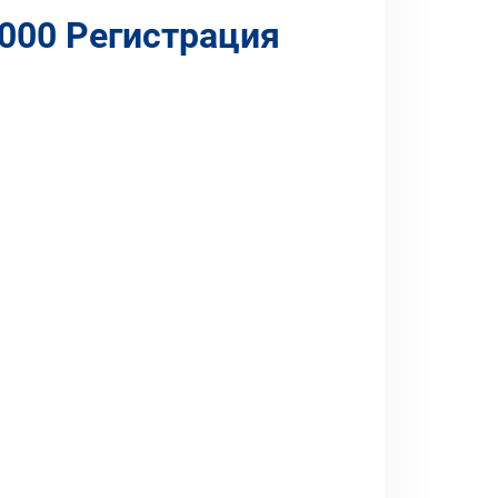
5000 Регистрация