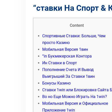
“ставки На Спорт & 
Content
С͏портивные Ставк͏и͏: Больш͏е, Чем
просто Казино
Мобильная Версия 1вин
“in Букмекерская Контора
Ин Ставки в Спорт
Пополнение Счета И Вывод
Выигрышей За Ставки 1вин
Бонусы Казино
Ставки 1win или Блокировке Сайта 
Во но Еще Можно Играть На 1win?
Мобильная Версия и Официальное
Приложение 1win