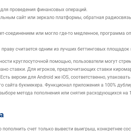
 для проведения финансовых операций.
иальным сайт или зеркало платформы, обратная радиосвяз
рнет-соединением или могло где-то медленное, программа о
 праву считается одним из лучших беттинговых площадок 
ности круглосуточной помощью, пользователи могут стрем
ано ставки. Для игроков, предпочитающих ставки кирома
сть версии для Android же iOS, соответственно, упакова
о сайта букмекера. Функционал приложения а 100% дубли
выборе метода пополнения или снятия расходующихся на 1
а
о пополнить счет только вывести выигрыш, конкретнее сос