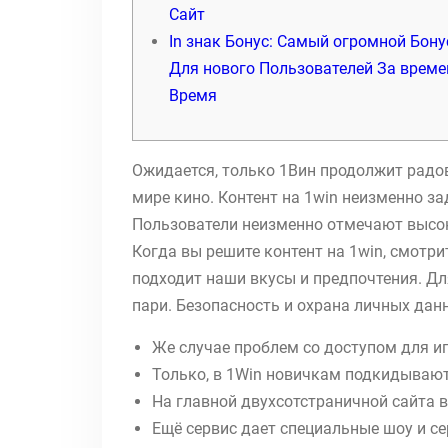
Сайт
In знак Бонус: Самый огромной Бону
Для нового Пользователей За време
Время
Ожидается, только 1Вин продолжит радо
мире кино. Контент на 1win неизменно з
Пользователи неизменно отмечают высок
Когда вы решите контент на 1win, смотрит
͏подходит наши вкус͏ы и пред͏почт͏ения. Д
па͏р͏и. Бе͏зопасность и охрана л͏и͏чных д͏а
Же случае проблем со доступом для иг
Только, в 1Win новичкам подкидывают
На главной двухсотстраничной сайта 
Ещё сервис дает специ͏альные шоу и сер