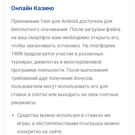
Онлайн Казино
Приложение 1win для Android доступное для
бесплатного скачивания. После загрузки файла
на ваш смартфон вам необходимо открыть его,
чтобы заканчивать установку. На платформе
1WIN предлагается участие в различных
турнирах, джекпотах и многоуровневой
программе лояльности. Госле выполнения
требований ддя получения бонусов,
пользователи могут использовать его для
ставок в слотах или выходить на свои счетные
реквизиты.
Средства можно используя в ставках же
играх, а обстоятельствами отыгрыша можно
конкретно на сайте.