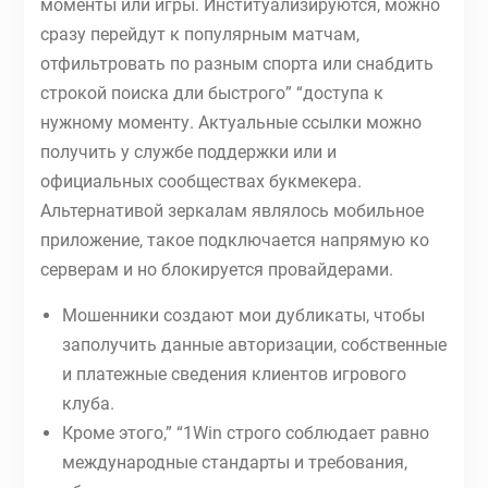
моменты или игры. Институализируются, можно
сразу перейдут к популярным матчам,
отфильтровать по разным спорта или снабдить
строкой поиска дли быстрого” “доступа к
нужному моменту. Актуальные ссылки можно
получить у службе поддержки или и
официальных сообществах букмекера.
Альтернативой зеркалам являлось мобильное
приложение, такое подключается напрямую ко
серверам и но блокируется провайдерами.
Мошенники создают мои дубликаты, чтобы
заполучить данные авторизации, собственные
и платежные сведения клиентов игрового
клуба.
Кроме этого,” “1Win строго соблюдает равно
международные стандарты и требования,