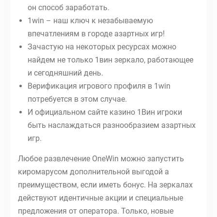
он способ заработать.
1win – наш ключ к незабываемую
впечатлениям в городе азартных игр!
Зачастую на некоторых ресурсах можно
найдем не только 1вин зеркало, работающее
и сегодняшний день.
Верификация игрового профиля в 1win
потребуется в этом случае.
И официальном сайте казино 1Вин игроки
быть наслаждаться разнообразием азартных
игр.
Любое развлечение OneWin можно запустить
киромарусом дополнительной выгодой а
преимуществом, если иметь бонус. На зеркалах
действуют идентичные акции и специальные
предложения от оператора. Только, новые