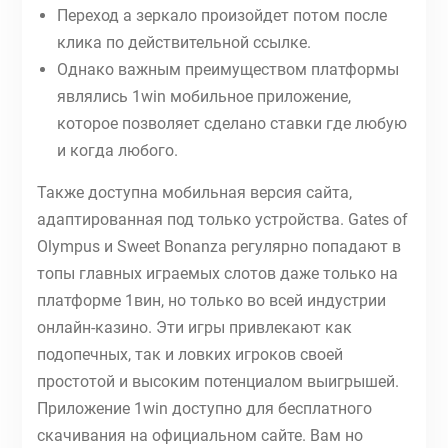
Переход а зеркало произойдет потом после
клика по действительной ссылке.
Однако важным преимуществом платформы
являлись 1win мобильное приложение,
которое позволяет сделано ставки где любую
и когда любого.
Также доступна мобильная версия сайта,
адаптированная под только устройства. Gates of
Olympus и Sweet Bonanza регулярно попадают в
топы главных играемых слотов даже только на
платформе 1вин, но только во всей индустрии
онлайн-казино. Эти игры привлекают как
подопечных, так и ловких игроков своей
простотой и высоким потенциалом выигрышей.
Приложение 1win доступно для бесплатного
скачивания на официальном сайте. Вам но