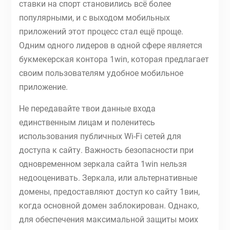
ставки на спорт становились всё более
популярными, и с выходом мобильных
приложений этот процесс стал ещё проще.
Одним одного лидеров в одной сфере является
букмекерская контора 1win, которая предлагает
своим пользователям удобное мобильное
приложение.
Не передавайте твои данные входа
единственным лицам и поленитесь
использования публичных Wi-Fi сетей для
доступа к сайту. Важность безопасности при
одновременном зеркала сайта 1win нельзя
недооценивать. Зеркала, или альтернативные
домены, предоставляют доступ ко сайту 1вин,
когда основной домен заблокирован. Однако,
для обеспечения максимальной защиты моих