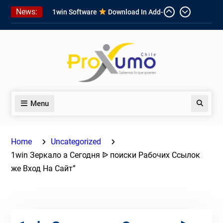
Skip
News:
1win Software
Download In Add-
to
on To Unit Installation Guide 1win
content
Nigeria
Ce qui rend Chicken Road si
populaire en France
1win App Get 1win Apk In Addition
To Enjoy About Typically The Go!
Menu
Search
Home
Uncategorized
1win Зеркало а Сегодня ᐉ поиски Рабочих Ссылок
же Вход На Сайт”