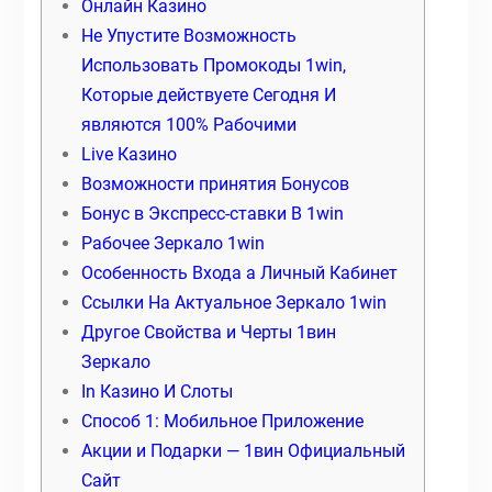
Онлайн Казино
Не Упустите Возможность
Использовать Промокоды 1win,
Которые действуете Сегодня И
являются 100% Рабочими
Live Казино
Возможности принятия Бонусов
Бонус в Экспресс-ставки В 1win
Рабочее Зеркало 1win
Особенность Входа а Личный Кабинет
Ссылки На Актуальное Зеркало 1win
Др͏угое Свойства и Черты ͏1вин
Зеркало
In Казино И Слоты
Способ 1: Мобильное Приложение
Акции и Подарки — 1вин Официальный
Сайт