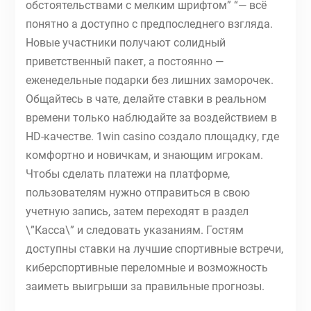
обстоятельствами с мелким шрифтом” “— всё
понятно а доступно с предпоследнего взгляда.
Новые участники получают солидный
приветственный пакет, а постоянно —
еженедельные подарки без лишних заморочек.
Общайтесь в чате, делайте ставки в реальном
времени только наблюдайте за воздействием в
HD-качестве. 1win casino создало площадку, где
комфортно и новичкам, и знающим игрокам.
Чтобы сделать платежи на платформе,
пользователям нужно отправиться в свою
учетную запись, затем переходят в раздел
\”Касса\” и следовать указаниям. Гостям
доступны ставки на лучшие спортивные встречи,
киберспортивные переломные и возможность
заиметь выигрыши за правильные прогнозы.