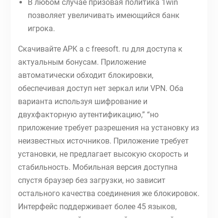
В любом случае призовая политика 1win
позволяет увеличивать имеющийся банк
игрока.
Скачивайте APK а с freesoft. ru для доступа к
актуальным бонусам. Приложение
автоматически обходит блокировки,
обеспечивая доступ нет зеркал или VPN. Оба
варианта используя шифрование и
двухфакторную аутентификацию,” “но
приложение требует разрешения на установку из
неизвестных источников. Приложение требует
установки, не предлагает высокую скорость и
стабильность. Мобильная версия доступна
спустя браузер без загрузки, но зависит
остального качества соединения же блокировок.
Интерфейс поддерживает более 45 языков,