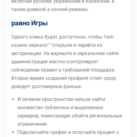
включая русский, украинский и казахский, а
также дневной а ночной режимы.
равно Игры
Одного клика будет достаточно, чтобы 1win
казино зеркало” “открыли и перейти ко
авторизации. На варианте и зеркальном сайте
администрация жестко контролирует
соблюдение правил а требований площадки.
Вторых время создания профиля стоит сразу
доводят достоверные данные.
И сетевом пространстве нельзя найти
множество публичных и выделенных
серверов, помогающих обойти региональные
ограничения.
Подключайте трафик и получайте процент с