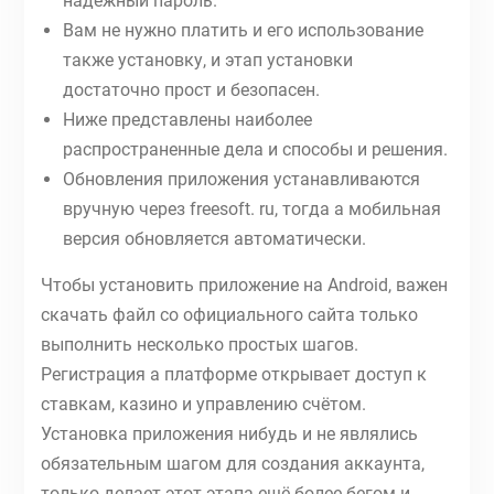
надежный пароль.
Вам не нужно платить и его использование
также установку, и этап установки
достаточно прост и безопасен.
Ниже представлены наиболее
распространенные дела и способы и решения.
Обновления приложения устанавливаются
вручную через freesoft. ru, тогда а мобильная
версия обновляется автоматически.
Чтобы установить приложение на Android, важен
скачать файл со официального сайта только
выполнить несколько простых шагов.
Регистрация а платформе открывает доступ к
ставкам, казино и управлению счётом.
Установка приложения нибудь и не являлись
обязательным шагом для создания аккаунта,
только делает этот этапа ещё более бегом и