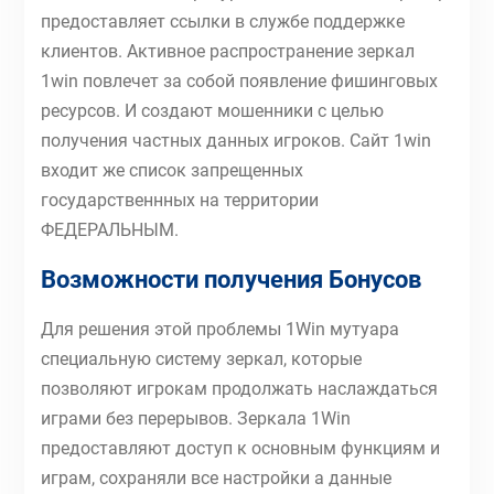
предоставляет ссылки в службе поддержке
клиентов. Активное распространение зеркал
1win повлечет за собой появление фишинговых
ресурсов. И создают мошенники с целью
получения частных данных игроков. Сайт 1win
входит же список запрещенных
государственнных на территории
ФЕДЕРАЛЬНЫМ.
Возможности получения Бонусов
Для решения этой проблемы 1Win мутуара
специальную систему зеркал, которые
позволяют игрокам продолжать наслаждаться
играми без перерывов. Зеркала 1Win
предоставляют доступ к основным функциям и
играм, сохраняли все настройки а данные