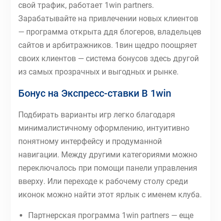
свой трафик, работает 1win partners.
Зарабатывайте на привлечении новых клиентов
— программа открыта ддя блогеров, владельцев
сайтов и арбитражников. 1вин щедро поощряет
своих клиентов — система бонусов здесь другой
из самых прозрачных и выгодных и рынке.
Бонус на Экспресс-ставки В 1win
Подбирать варианты игр легко благодаря
минималистичному оформлению, интуитивно
понятному интерфейсу и продуманной
навигации. Между другими категориями можно
переключалось при помощи панели управления
вверху. Или переходе к рабочему столу среди
иконок можно найти этот ярлык с именем клуба.
Партнерская программа 1win partners — еще