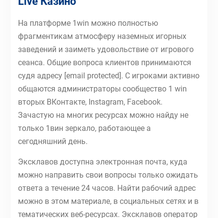
Live Казино
На платформе 1win можно полностью
фрагментикам атмосферу наземных игорных
заведений и заиметь удовольствие от игрового
сеанса. Общие вопроса клиентов принимаются
судя адресу [email protected]. С игроками активно
общаются администраторы сообщество 1 win
вторых ВКонтакте, Instagram, Facebook.
Зачастую на многих ресурсах можно найду не
только 1вин зеркало, работающее а
сегодняшний день.
Эксклавов доступна электронная почта, куда
можно направить свои вопросы только ожидать
ответа а течение 24 часов. Найти рабочий адрес
можно в этом материале, в социальных сетях и в
тематических веб-ресурсах. Эксклавов оператор