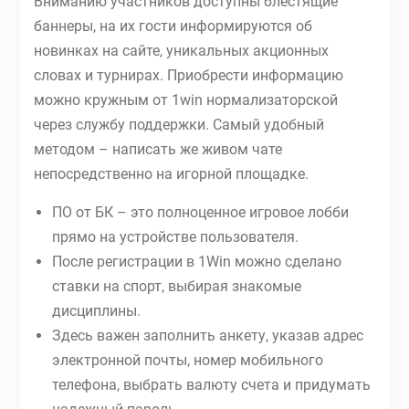
Вниманию участников доступны блестящие
баннеры, на их гости информируются об
новинках на сайте, уникальных акционных
словах и турнирах. Приобрести информацию
можно кружным от 1win нормализаторской
через службу поддержки. Самый удобный
методом – написать же живом чате
непосредственно на игорной площадке.
ПО от БК – это полноценное игровое лобби
прямо на устройстве пользователя.
После регистрации в 1Win можно сделано
ставки на спорт, выбирая знакомые
дисциплины.
Здесь важен заполнить анкету, указав адрес
электронной почты, номер мобильного
телефона, выбрать валюту счета и придумать