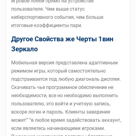
игровое лобби прямо на устройстве
пользователя. Чем выше статус
киберспортивного события, чем больше
итоговые коэффициенты пари.
Др͏угое Свойства же Черты ͏1вин
Зеркало
Мобильная версия представлена адаптивным
режимом игры, который самостоятельно
подстраивается под любую диагональ дисплея.
Скачивать чье программное обеспечение не
необходимости, все но необходимо выполнить
пользователю, это войти и учетную запись,
вскоре логин и пароль. Клиенты заведения
может” “в любое время задействовать аккаунт,
если являетесь начинающими игроками.