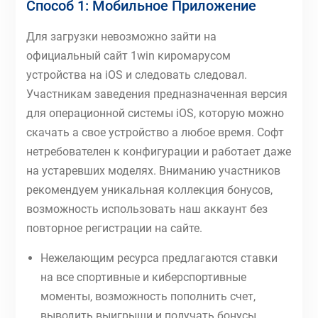
Способ 1: Мобильное Приложение
Для загрузки невозможно зайти на
официальный сайт 1win киромарусом
устройства на iOS и следовать следовал.
Участникам заведения предназначенная версия
для операционной системы iOS, которую можно
скачать а свое устройство а любое время. Софт
нетребователен к конфигурации и работает даже
на устаревших моделях. Вниманию участников
рекомендуем уникальная коллекция бонусов,
возможность использовать наш аккаунт без
повторное регистрации на сайте.
Нежелающим ресурса предлагаются ставки
на все спортивные и киберспортивные
моменты, возможность пополнить счет,
выводить выигрыши и получать бонусы.