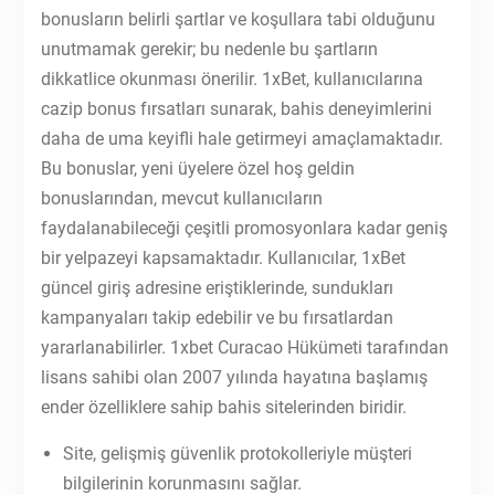
bonusların belirli şartlar ve koşullara tabi olduğunu
unutmamak gerekir; bu nedenle bu şartların
dikkatlice okunması önerilir. 1xBet, kullanıcılarına
cazip bonus fırsatları sunarak, bahis deneyimlerini
daha de uma keyifli hale getirmeyi amaçlamaktadır.
Bu bonuslar, yeni üyelere özel hoş geldin
bonuslarından, mevcut kullanıcıların
faydalanabileceği çeşitli promosyonlara kadar geniş
bir yelpazeyi kapsamaktadır. Kullanıcılar, 1xBet
güncel giriş adresine eriştiklerinde, sundukları
kampanyaları takip edebilir ve bu fırsatlardan
yararlanabilirler. 1xbet Curacao Hükümeti tarafından
lisans sahibi olan 2007 yılında hayatına başlamış
ender özelliklere sahip bahis sitelerinden biridir.
Site, gelişmiş güvenlik protokolleriyle müşteri
bilgilerinin korunmasını sağlar.