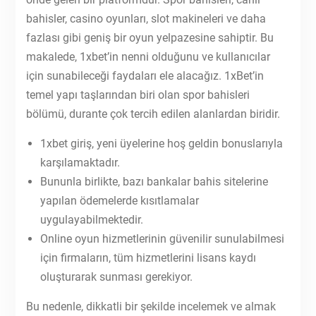
bahisler, casino oyunları, slot makineleri ve daha
fazlası gibi geniş bir oyun yelpazesine sahiptir. Bu
makalede, 1xbet’in nenni olduğunu ve kullanıcılar
için sunabileceği faydaları ele alacağız. 1xBet’in
temel yapı taşlarından biri olan spor bahisleri
bölümü, durante çok tercih edilen alanlardan biridir.
1xbet giriş, yeni üyelerine hoş geldin bonuslarıyla
karşılamaktadır.
Bununla birlikte, bazı bankalar bahis sitelerine
yapılan ödemelerde kısıtlamalar
uygulayabilmektedir.
Online oyun hizmetlerinin güvenilir sunulabilmesi
için firmaların, tüm hizmetlerini lisans kaydı
oluşturarak sunması gerekiyor.
Bu nedenle, dikkatli bir şekilde incelemek ve almak