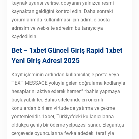
kaynak uyarısı verirse, dosyanın yalnızca resmi
kaynaktan geldiğini kontrol edin. Daha sonraki
yorumlarımda kullanılması için adım, e-posta
adresim ve web-site adresim bu tarayıcıya
kaydedilsin.
Bet – 1xbet Güncel Giriş Rapid 1xbet
Yeni Giriş Adresi 2025
Kayıt işleminin ardından kullanıcılar, e-posta veya
TEXT MESSAGE yoluyla gelen doğrulama kodlarıyla
hesaplarını aktive ederek hemen” “bahis yapmaya
başlayabilirler. Bahis sitelerinde en önemli
konulardan biri em virtude de yatırma ve çekme
yöntemleridir. 1xbet, Türkiye’deki kullanıcılarına
oldukça geniş bir ödeme yelpazesi sunar. Elegantça
çerçevede oyuncularına fevkaladedeki tarafıyla