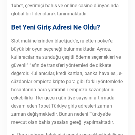
1xbet, çevrimiçi bahis ve online casino dünyasında
global bir lider olarak tanınmaktadır.
Bet Yeni Giriş Adresi Ne Oldu?
Slot makinelerinden blackjack’e, ruletten poker’e,
büyük bir oyun seçeneği bulunmaktadır. Ayrıca,
kullanıcılarına sunduğu çeşitli ödeme seçenekleri ve
güvenli” “afin de transferi yöntemleri de dikkate
değerdir. Kullanıcılar, kredi kartları, banka havalesi, e-
cüzdanlar empieza kripto para gibi farklı yöntemlerle
hesaplarına para yatırabilir empieza kazançlarını
çekebilirler. Her geçen gün üye sayısını artırmada
devam eden 1xbet Türkiye giriş adresleri zaman
zaman değişmektedir. Bunun nedeni Türkiye’de
mevcut olan bahis yasaları gereği yapılmaktadır.
Para yatırma talebinizi anında gerçekleştirebilir ve