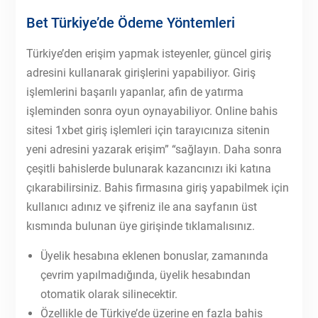
Bet Türkiye’de Ödeme Yöntemleri
Türkiye’den erişim yapmak isteyenler, güncel giriş
adresini kullanarak girişlerini yapabiliyor. Giriş
işlemlerini başarılı yapanlar, afin de yatırma
işleminden sonra oyun oynayabiliyor. Online bahis
sitesi 1xbet giriş işlemleri için tarayıcınıza sitenin
yeni adresini yazarak erişim” “sağlayın. Daha sonra
çeşitli bahislerde bulunarak kazancınızı iki katına
çıkarabilirsiniz. Bahis firmasına giriş yapabilmek için
kullanıcı adınız ve şifreniz ile ana sayfanın üst
kısmında bulunan üye girişinde tıklamalısınız.
Üyelik hesabına eklenen bonuslar, zamanında
çevrim yapılmadığında, üyelik hesabından
otomatik olarak silinecektir.
Özellikle de Türkiye’de üzerine en fazla bahis