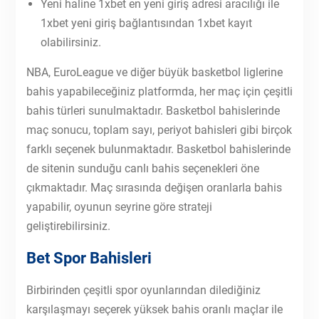
Yeni haline 1xbet en yeni giriş adresi aracılığı ile
1xbet yeni giriş bağlantısından 1xbet kayıt
olabilirsiniz.
NBA, EuroLeague ve diğer büyük basketbol liglerine
bahis yapabileceğiniz platformda, her maç için çeşitli
bahis türleri sunulmaktadır. Basketbol bahislerinde
maç sonucu, toplam sayı, periyot bahisleri gibi birçok
farklı seçenek bulunmaktadır. Basketbol bahislerinde
de sitenin sunduğu canlı bahis seçenekleri öne
çıkmaktadır. Maç sırasında değişen oranlarla bahis
yapabilir, oyunun seyrine göre strateji
geliştirebilirsiniz.
Bet Spor Bahisleri
Birbirinden çeşitli spor oyunlarından dilediğiniz
karşılaşmayı seçerek yüksek bahis oranlı maçlar ile