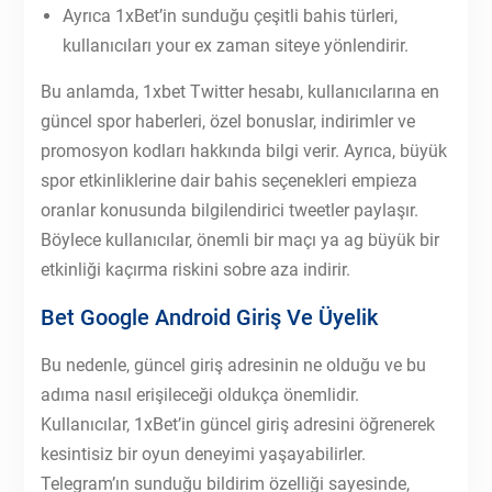
Ayrıca 1xBet’in sunduğu çeşitli bahis türleri,
kullanıcıları your ex zaman siteye yönlendirir.
Bu anlamda, 1xbet Twitter hesabı, kullanıcılarına en
güncel spor haberleri, özel bonuslar, indirimler ve
promosyon kodları hakkında bilgi verir. Ayrıca, büyük
spor etkinliklerine dair bahis seçenekleri empieza
oranlar konusunda bilgilendirici tweetler paylaşır.
Böylece kullanıcılar, önemli bir maçı ya ag büyük bir
etkinliği kaçırma riskini sobre aza indirir.
Bet Google Android Giriş Ve Üyelik
Bu nedenle, güncel giriş adresinin ne olduğu ve bu
adıma nasıl erişileceği oldukça önemlidir.
Kullanıcılar, 1xBet’in güncel giriş adresini öğrenerek
kesintisiz bir oyun deneyimi yaşayabilirler.
Telegram’ın sunduğu bildirim özelliği sayesinde,