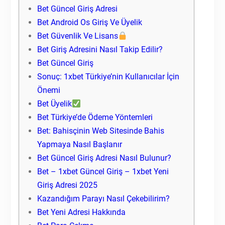
Bet Güncel Giriş Adresi
Bet Android Os Giriş Ve Üyelik
Bet Güvenlik Ve Lisans
Bet Giriş Adresini Nasıl Takip Edilir?
Bet Güncel Giriş
Sonuç: 1xbet Türkiye’nin Kullanıcılar İçin
Önemi
Bet Üyelik
Bet Türkiye’de Ödeme Yöntemleri
Bet: Bahisçinin Web Sitesinde Bahis
Yapmaya Nasıl Başlanır
Bet Güncel Giriş Adresi Nasıl Bulunur?
Bet – 1xbet Güncel Giriş – 1xbet Yeni
Giriş Adresi 2025
Kazandığım Parayı Nasıl Çekebilirim?
Bet Yeni Adresi Hakkında