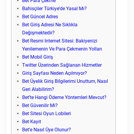
Bet Para Çekme
Bahisçiler Türkiye’de Yasal Mı?
Bet Güncel Adres
Bet Giriş Adresi Ne Sıklıkla
Değişmektedir?
Bet Resmi Internet Sitesi: Bakiyenizi
Yenilemenin Ve Para Çekmenin Yolları
Bet Mobil Giriş
Twitter Üzerinden Sağlanan Hizmetler
Giriş Sayfası Neden Açılmıyor?
Bet Üyelik Giriş Bilgilerimi Unuttum, Nasıl
Geri Alabilirim?
Bet’te Hangi Ödeme Yöntemleri Mevcut?
Bet Güvenilir Mi?
Bet Sitesi Oyun Lobileri
Bet Kayıt
Bet’e Nasıl Üye Olunur?