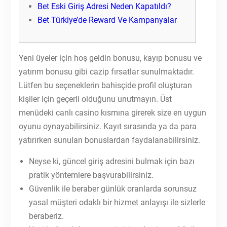
Bet Eski Giriş Adresi Neden Kapatıldı?
Bet Türkiye’de Reward Ve Kampanyalar
Yeni üyeler için hoş geldin bonusu, kayıp bonusu ve
yatırım bonusu gibi cazip fırsatlar sunulmaktadır.
Lütfen bu seçeneklerin bahisçide profil oluşturan
kişiler için geçerli olduğunu unutmayın. Üst
menüdeki canlı casino kısmına girerek size en uygun
oyunu oynayabilirsiniz. Kayıt sırasında ya da para
yatırırken sunulan bonuslardan faydalanabilirsiniz.
Neyse ki, güncel giriş adresini bulmak için bazı
pratik yöntemlere başvurabilirsiniz.
Güvenlik ile beraber günlük oranlarda sorunsuz
yasal müşteri odaklı bir hizmet anlayışı ile sizlerle
beraberiz.