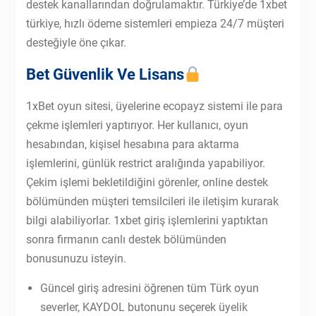
destek kanallarından doğrulamaktır. Türkiye’de 1xbet
türkiye, hızlı ödeme sistemleri empieza 24/7 müşteri
desteğiyle öne çıkar.
Bet Güvenlik Ve Lisans
1xBet oyun sitesi, üyelerine ecopayz sistemi ile para
çekme işlemleri yaptırıyor. Her kullanıcı, oyun
hesabından, kişisel hesabına para aktarma
işlemlerini, günlük restrict aralığında yapabiliyor.
Çekim işlemi bekletildiğini görenler, online destek
bölümünden müşteri temsilcileri ile iletişim kurarak
bilgi alabiliyorlar. 1xbet giriş işlemlerini yaptıktan
sonra firmanın canlı destek bölümünden
bonusunuzu isteyin.
Güncel giriş adresini öğrenen tüm Türk oyun
severler, KAYDOL butonunu seçerek üyelik