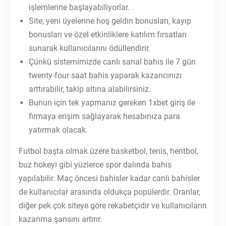
işlemlerine başlayabiliyorlar.
Site, yeni üyelerine hoş geldin bonusları, kayıp
bonusları ve özel etkinliklere katılım fırsatları
sunarak kullanıcılarını ödüllendirir.
Çünkü sistemimizde canlı sanal bahis ile 7 gün
twenty-four saat bahis yaparak kazancınızı
arttırabilir, takip altına alabilirsiniz.
Bunun için tek yapmanız gereken 1xbet giriş ile
firmaya erişim sağlayarak hesabınıza para
yatırmak olacak.
Futbol başta olmak üzere basketbol, tenis, hentbol,
buz hokeyi gibi yüzlerce spor dalında bahis
yapılabilir. Maç öncesi bahisler kadar canlı bahisler
de kullanıcılar arasında oldukça popülerdir. Oranlar,
diğer pek çok siteye göre rekabetçidir ve kullanıcıların
kazanma şansını artırır.