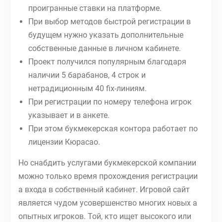
проигранные ставки на платформе.
При выбор методов быстрой регистрации в
будущем нужно указать дополнительные
собственные данные в личном кабинете.
Проект получился популярным благодаря
наличии 5 барабанов, 4 строк и
нетрадиционным 40 fix-линиям.
При регистрации по номеру телефона игрок
указывает и в анкете.
При этом букмекерская контора работает по
лицензии Кюрасао.
Но снабдить услугами букмекерской компании
можно только время прохождения регистрации
а входа в собственный кабинет. Игровой сайт
является чудом усовершенство многих новых а
опытных игроков. Той, кто ищет высокого или