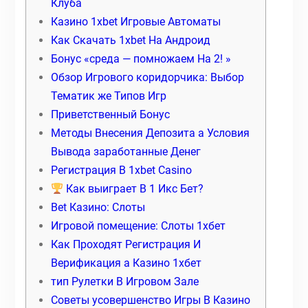
Клуба
Казино 1xbet Игровые Автоматы
Как Скачать 1xbet На Андроид
Бонус «среда — помножаем На 2! »
Обзор Игрового коридорчика: Выбор
Тематик же Типов Игр
Приветственный Бонус
Методы Внесения Депозита а Условия
Вывода заработанные Денег
Регистрация В 1xbet Casino
Как выиграет В 1 Икс Бет?
Bet Казино: Слоты
Игровой помещение: Слоты 1хбет
Как Проходят Регистрация И
Верификация а Казино 1хбет
тип Рулетки В Игровом Зале
Советы усовершенство Игры В Казино