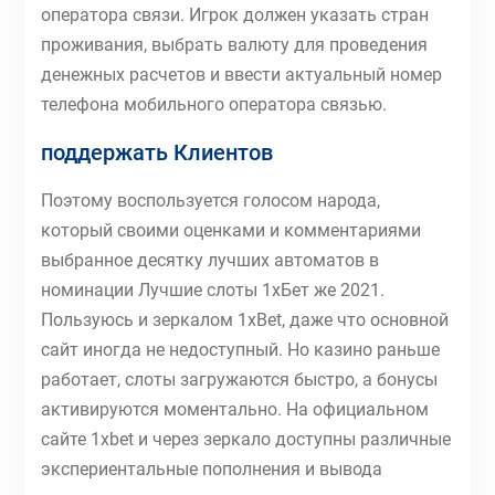
оператора связи. Игрок должен указать стран
проживания, выбрать валюту для проведения
денежных расчетов и ввести актуальный номер
телефона мобильного оператора связью.
поддержать Клиентов
Поэтому воспользуется голосом народа,
который своими оценками и комментариями
выбранное десятку лучших автоматов в
номинации Лучшие слоты 1хБет же 2021.
Пользуюсь и зеркалом 1xBet, даже что основной
сайт иногда не недоступный. Но казино раньше
работает, слоты загружаются быстро, а бонусы
активируются моментально. На официальном
сайте 1xbet и через зеркало доступны различные
экспериентальные пополнения и вывода