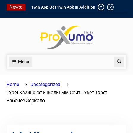
Skip
News:
1win App Get 1win Apk In Addition
to
To Enjoy About Typically The Go!
content
1win Software
Download In Add-
on To Unit Installation Guide 1win
Nigeria
Ce qui rend Chicken Road si
populaire en France
Menu
Search
Home
Uncategorized
1xbet Казино официальным Сайт 1хбет 1xbet
Рабочее Зеркало