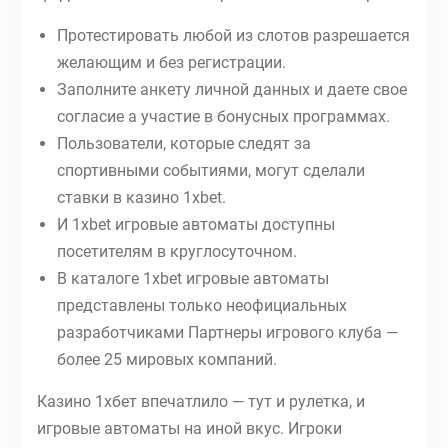
Протестировать любой из слотов разрешается
желающим и без регистрации.
Заполните анкету личной данных и даете свое
согласие а участие в бонусных программах.
Пользователи, которые следят за
спортивными событиями, могут сделали
ставки в казино 1xbet.
И 1xbet игровые автоматы доступны
посетителям в круглосуточном.
В каталоге 1xbet игровые автоматы
представлены только неофициальных
разработчиками Партнеры игрового клуба —
более 25 мировых компаний.
Казино 1хбет впечатлило — тут и рулетка, и
игровые автоматы на иной вкус. Игроки