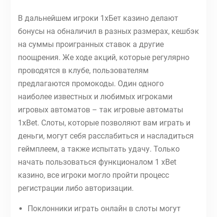
В дальнейшем игроки 1хБет казино делают
бонусы на обналичил в разных размерах, кешбэк
на суммы проигранных ставок а другие
поощрения. Же ходе акций, которые регулярно
проводятся в клубе, пользователям
предлагаются промокоды. Один одного
наиболее известных и любимых игроками
игровых автоматов – так игровые автоматы
1xBet. Слоты, которые позволяют вам играть и
деньги, могут себя расслабиться и насладиться
геймплеем, а также испытать удачу. Только
начать пользоваться функционалом 1 xBet
казино, все игроки могло пройти процесс
регистрации либо авторизации.
Поклонники играть онлайн в слоты могут