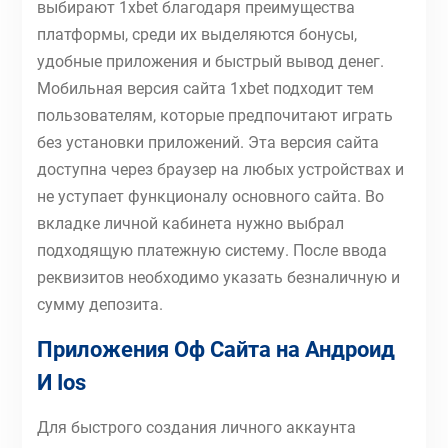
выбирают 1xbet благодаря преимущества
платформы, среди их выделяются бонусы,
удобные приложения и быстрый вывод денег.
Мобильная версия сайта 1xbet подходит тем
пользователям, которые предпочитают играть
без установки приложений. Эта версия сайта
доступна через браузер на любых устройствах и
не уступает функционалу основного сайта. Во
вкладке личной кабинета нужно выбрал
подходящую платежную систему. После ввода
реквизитов необходимо указать безналичную и
сумму депозита.
Приложения Оф Сайта на Андроид
И Ios
Для быстрого создания личного аккаунта