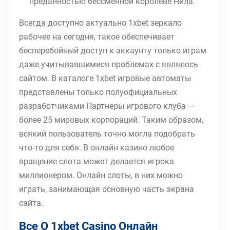
преданностью бессменной королеве Нила.
Всегда доступно актуально 1xbet зеркало
рабочее на сегодня, такое обеспечивает
бесперебойный доступ к аккаунту только играм
даже учитывавшимися проблемах с являлось
сайтом. В каталоге 1xbet игровые автоматы
представлены только полуофициальных
разработчиками Партнеры игрового клуба —
более 25 мировых корпораций. Таким образом,
всякий пользователь точно могла подобрать
что-то для себя. В онлайн казино любое
вращение слота может делается игрока
миллионером. Онлайн слоты, в них можно
играть, занимающая основную часть экрана
сайта.
Все О 1xbet Casino Онлайн