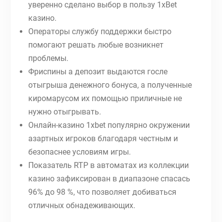
уверенно сделано выбор в пользу 1xBet
казино.
Операторы службу поддержки быстро
помогают решать любые возникнет
проблемы.
Фриспины а депозит выдаются госле
отыгрыша денежного бонуса, а полученные
киромарусом их помощью приличные не
нужно отыгрывать.
Онлайн-казино 1xbet популярно окружении
азартных игроков благодаря честным и
безопаснее условиям игры.
Показатель RTP в автоматах из коллекции
казино зафиксирован в диапазоне спасась
96% до 98 %, что позволяет добиваться
отличных обнадеживающих.