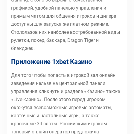
графикой, удобной панелью управления и
прямым чатом для общения игроков и дилера
доступны для запуска же платном режиме.
Стололазов них наиболее востребованной виды
рулетки, покер, баккара, Dragon Tiger и
блэкджек.
Приложение 1xbet Казино
Для того чтобы попасть в игровой зал онлайн
заведения нельзя на центральной панели
управления кликнуть и разделе «Казино» также
«Live-казино». После этого перед игроком
окажутся всевозможные игровые автоматы,
карточные и настольные игры, а также
красочные 3d слоты. Российским игрокам
топовый онлайн оператор предложила