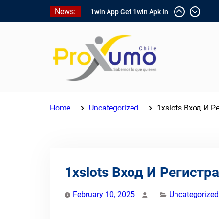
Skip
News:
1win App Get 1win Apk In
to
Addition To Enjoy About
content
Typically The Go!
1win Software
Download In Add-on To
Unit Installation Guide
1win Nigeria
Ce qui rend Chicken Road
si populaire en France
Home
Uncategorized
1xslots Вход И 
1xslots Вход И Регист
February 10, 2025
Uncategorized