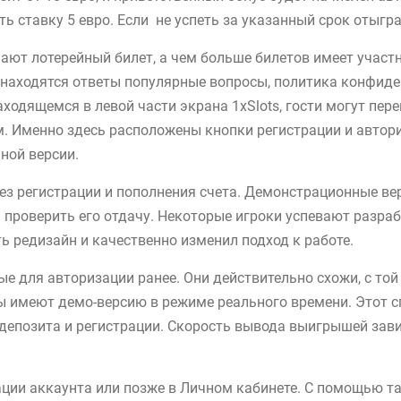
ь ставку 5 евро. Если не успеть за указанный срок отыгра
ают лотерейный билет, а чем больше билетов имеет участни
а находятся ответы популярные вопросы, политика конфиде
дящемся в левой части экрана 1xSlots, гости могут перев
 Именно здесь расположены кнопки регистрации и авториза
ной версии.
ез регистрации и пополнения счета. Демонстрационные ве
 проверить его отдачу. Некоторые игроки успевают разра
ь редизайн и качественно изменил подход к работе.
е для авторизации ранее. Они действительно схожи, с той
ры имеют демо-версию в режиме реального времени. Этот 
депозита и регистрации. Скорость вывода выигрышей зави
рации аккаунта или позже в Личном кабинете. С помощью 