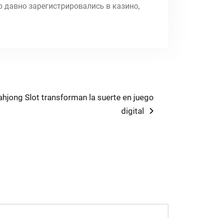
о давно зарегистрировались в казино,
jong Slot transforman la suerte en juego
digital