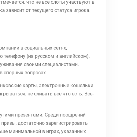
тмечается, что не все слоты участвуют в
а зависит от текущего статуса игрока.
омпании в социальных сетях,
 телефону (на русском и английском),
служивания своими специалистами.
в спорных вопросах.
банковские карты, электронные кошельки
рываться, не сливать все что есть. Все-
другими презентами. Среди поощрений
 призы, достаточно зарегистрировать
ньше минимальной в играх, указанных