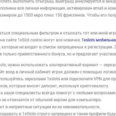
успеть выполнить отыгрыш, выигрыш аннулируется в аккау
заполнена вся личная информация, активирован email и но
азмером до 1500 евро плюс 150 фриспинов. Чтобы его полу
ться специальным фильтром и отыскать тот или иной игр
а сайте 1xSlot casino могут все новички,
1xslots мобильна
 которые не входят в список запрещенных к регистрации. 
 только приветственного бонуса, но и предлагает участво
lots, нужно использовать альтернативный вариант — зерка
йт вход в личный кабинет игрок должен с помощью логина
спользуйтесь зеркалами 1xslots или подключите VPN для п
оков, которые вносят депозит, используя криптовалюту.
, а наши специалисты всегда помогут с любыми вопросами
 не отличается от обычной версии для компьютера.
ают в неприятные ситуации из-за невнимательности.
здавать в 1xSlots строго запрещено и такие профили буд