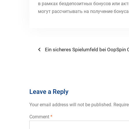
в рамках бездепозитных бонусов или акт
могут рассчитывать на получение бонуса
Post
Previous
Ein sicheres Spielumfeld bei OopSpin
post:
navigation
Leave a Reply
Your email address will not be published.
Require
Comment
*