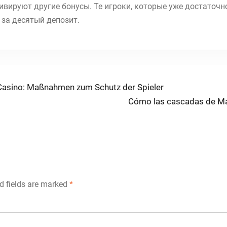
ивируют другие бонусы. Те игроки, которые уже достаточн
 за десятый депозит.
 Casino: Maßnahmen zum Schutz der Spieler
Next
Cómo las cascadas de Mah
post:
d fields are marked
*