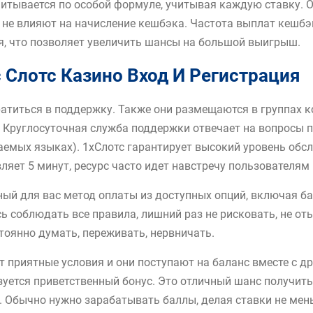
читывается по особой формуле, учитывая каждую ставку. О
 не влияют на начисление кешбэка. Частота выплат кешбэк
я, что позволяет увеличить шансы на большой выигрыш.
 Слотс Казино Вход И Регистрация
атиться в поддержку. Также они размещаются в группах к
 Круглосуточная служба поддержки отвечает на вопросы по
живаемых языках). 1хСлотс гарантирует высокий уровень об
яет 5 минут, ресурс часто идет навстречу пользователям 
бный для вас метод оплаты из доступных опций, включая 
ь соблюдать все правила, лишний раз не рисковать, не отыг
тоянно думать, переживать, нервничать.
ют приятные условия и они поступают на баланс вместе с 
уется приветственный бонус. Это отличный шанс получить
м. Обычно нужно зарабатывать баллы, делая ставки не ме