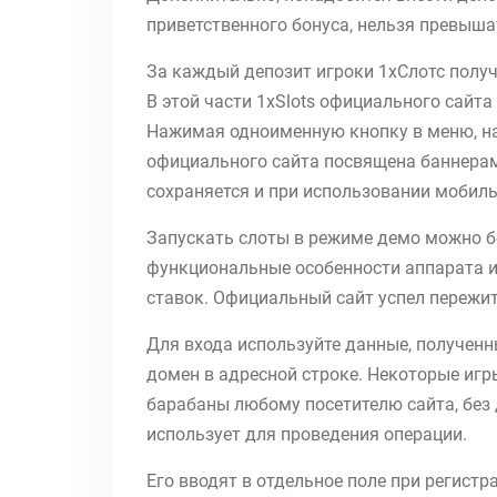
приветственного бонуса, нельзя превышат
За каждый депозит игроки 1хСлотс получ
В этой части 1xSlots официального сайт
Нажимая одноименную кнопку в меню, нахо
официального сайта посвящена баннерам.
сохраняется и при использовании мобиль
Запускать слоты в режиме демо можно б
функциональные особенности аппарата и
ставок. Официальный сайт успел пережит
Для входа используйте данные, полученны
домен в адресной строке. Некоторые иг
барабаны любому посетителю сайта, без 
использует для проведения операции.
Его вводят в отдельное поле при регист