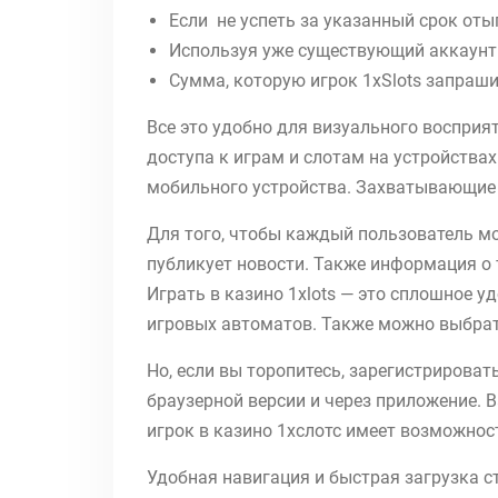
Если не успеть за указанный срок отыг
Используя уже существующий аккаунт 
Сумма, которую игрок 1xSlots запраши
Все это удобно для визуального восприя
доступа к играм и слотам на устройствах
мобильного устройства. Захватывающие
Для того, чтобы каждый пользователь мо
публикует новости. Также информация о 
Играть в казино 1xlots — это сплошное 
игровых автоматов. Также можно выбрат
Но, если вы торопитесь, зарегистрироват
браузерной версии и через приложение. 
игрок в казино 1хслотс имеет возможнос
Удобная навигация и быстрая загрузка с