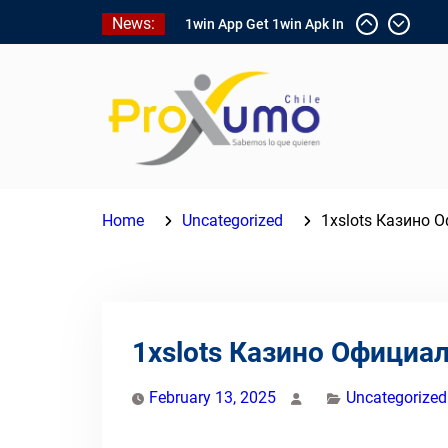
Skip
News:
1win App Get 1win Apk In
to
Addition To Enjoy About
content
Typically The Go!
1win Software
Download In Add-on To
Unit Installation Guide
1win Nigeria
Ce qui rend Chicken Road
si populaire en France
Home
Uncategorized
1xslots Казино 
1xslots Казино Официа
February 13, 2025
Uncategorized