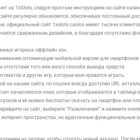
чет на 1xSlots, следуя простым инструкциям на сайте каз
 сайте регулярно обновляется, обеспечивая постоянный до
, официальный сайт 1xslots casino имеет тысячи клиентов
ичается сдержанным дизайном, а благодаря отсутствию фо
шенных игорных оффлайн зон.
внимание оптимизации мобильной версии для смартфонов 
и отсутствии того или иного способа вывода средств.
втоматов и других игр, которые мне нравится играть.
й на нашем сайта, по ссылке всегда доступен URL актуаль
счет начисляются очки, которые отображаются в таблице 
гроков и её можно бесплатно скачать на смартфон или пл
перейдите на сайт, выберите “Развлечения” и нажмите кноп
интернет пространства, но идентичные функциональные ос
казаниям на экране, чтобы создать новый аккаунт. После у