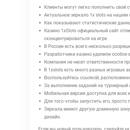
Клиенты могут легко пополнить свой с
Актуальное зеркало 1x slots на нашем
Как показывают статистические данные
Казино 1xSlots официальный сайт отл
сконцентрироваться на игре.
В России есть всего несколько разре
Разработчики казино уделили особое 
Компания не несет ответственности пр
В 1xslots есть много разных игровых а
Воспользуйтесь ссылкой, расположенно
За выполнение заданий на турнирный 
Мобильная версия доступна для всех и
Для того чтобы запустить его, просто 
Зеркала имеют другую доменную зону 
дизайн.
Если вы новый пользователь, следуйте у