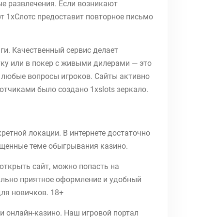
ые развлечения. Если возникают
рт 1хСлотс предоставит повторное письмо
ги. Качественный сервис делает
ку или в покер с живыми дилерами — это
а любые вопросы игроков. Сайты активно
отчиками было создано 1xslots зеркало.
ретной локации. В интернете достаточно
ященные теме обыгрывания казино.
открыть сайт, можно попасть на
уально приятное оформление и удобный
ля новичков. 18+
ии онлайн-казино. Наш игровой портал