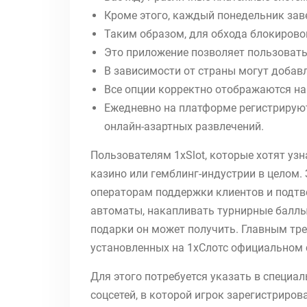
Кроме этого, каждый понедельник заве
Таким образом, для обхода блокировок
Это приложение позволяет пользовать
В зависимости от страны могут добав
Все опции корректно отображаются на 
Ежедневно на платформе регистрируютс
онлайн-азартных развлечений.
Пользователям 1xSlot, которые хотят уз
казино или гемблинг-индустрии в целом.
операторам поддержки клиентов и подтв
автоматы, накапливать турнирные баллы 
подарки он может получить. Главным тре
установленных на 1хСлотс официальном 
Для этого потребуется указать в специа
соцсетей, в которой игрок зарегистриро