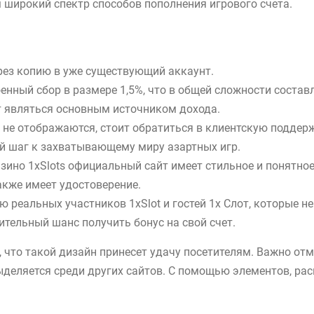
 широкий спектр способов пополнения игрового счета.
ерез копию в уже существующий аккаунт.
енный сбор в размере 1,5%, что в общей сложности составл
дет являться основным источником дохода.
 не отображаются, стоит обратиться в клиентскую поддерж
ый шаг к захватывающему миру азартных игр.
зино 1xSlots официальный сайт имеет стильное и понятно
также имеет удостоверение.
 реальных участников 1xSlot и гостей 1x Слот, которые не
тельный шанс получить бонус на свой счет.
, что такой дизайн принесет удачу посетителям. Важно от
 выделяется среди других сайтов. С помощью элементов, р