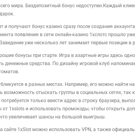
всего мира. Бездепозитный бонус недоступен.Каждый клиен
дарок.
 и получают бонус казино сразу после создания аккаунта
омента появления в сети онлайн-казино 1хслотс прошло уже
аведение уже несколько лет занимает первые позиции в ре
ошие бонусы при старте. Игра в азартные игры здесь одно
ть денежные средства. По дизайну игровой клуб напоминае
томатов.
убликуется в разных местах. Например, его можно найти н
 возможность отыскать группы в социальных сетях, так к
 потребуется только ввести адрес в строку браузера, выпо
 от 1xslots и использовать промокоды, чтобы открыть до
, что увеличивает шансы на большой выигрыш.
а сайте 1xSlot можно использовать VPN, а также официальн