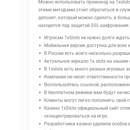
Можно использовать промокод на 1xslots
этими методами стоит обратиться в слу
депозит, который можно сделать, в больш
находятся под защитой SSL-шифрования 
Игрокам 1xSlots не нужно долго ждать
Мобильная версия доступна для всех и
В России есть всего несколько разре
Актуальное зеркало 1x slots на нашем
В 1xslots есть много разных игровых а
Компания не несет ответственности пр
Воспользуйтесь ссылкой, расположенно
В бесплатном режиме вам будут начис
Клиенты могут легко пополнить свой с
Казино 1xSlots официальный сайт отл
сконцентрироваться на игре.
Разработчики казино уделили особое 