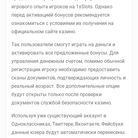
игрового опыта игроков на 1xSlots. Однако
перед активацией бонусов рекомендуется
ознакомиться с условиями их получения на
официальном сайте казино.
Так пользователи смогут играть на деньги и
активировать все предложенные бонусы. Для
управления денежным счетом, помимо обычной
регистрации игроку необходимо предоставить
сканы документов, подтверждающих личность и
реальный возраст. Все дополнительные опции
будут открыты только после проверки
документов службой безопасности казино.
Используя уже существующий аккаунт в
Одноклассниках, Твиттере, Вконтакте, Фейсбуке
данные юзера будут автоматически перенесены.