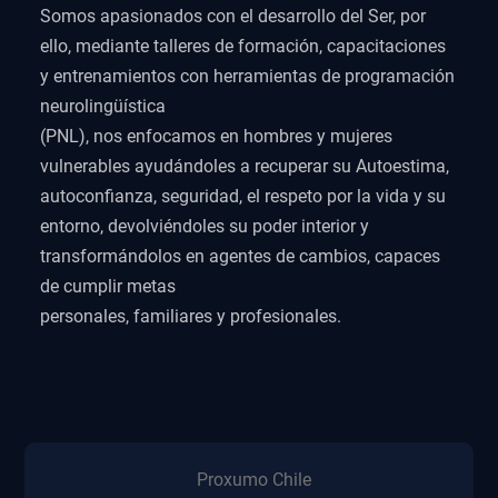
Somos apasionados con el desarrollo del Ser, por
ello, mediante talleres de formación, capacitaciones
y entrenamientos con herramientas de programación
neurolingüística
(PNL), nos enfocamos en hombres y mujeres
vulnerables ayudándoles a recuperar su Autoestima,
autoconfianza, seguridad, el respeto por la vida y su
entorno, devolviéndoles su poder interior y
transformándolos en agentes de cambios, capaces
de cumplir metas
personales, familiares y profesionales.
Proxumo Chile