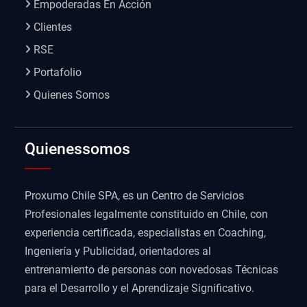
Empoderadas En Acción
Clientes
RSE
Portafolio
Quienes Somos
Quienessomos
Proxumo Chile SPA, es un Centro de Servicios
Profesionales legalmente constituido en Chile, con
experiencia certificada, especialistas en Coaching,
Ingeniería y Publicidad, orientadores al
entrenamiento de personas con novedosas Técnicas
para el Desarrollo y el Aprendizaje Significativo.