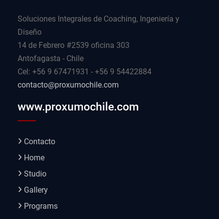
Soluciones Integrales de Coaching, Ingeniería y
Diseño
14 de Febrero #2539 oficina 303
Antofagasta - Chile
Cel: +56 9 67471931 - +56 9 54422884
contacto@proxumochile.com
www.proxumochile.com
Contacto
Home
Studio
Gallery
Programs