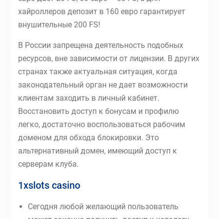
хайроллеров депозит в 160 евро гарантирует
внушительные 200 FS!
В России запрещена деятельность подобных
ресурсов, вне зависимости от лицензии. В других
странах также актуальная ситуация, когда
законодательный орган не дает возможности
клиентам заходить в личный кабинет.
Восстановить доступ к бонусам и профилю
легко, достаточно воспользоваться рабочим
доменом для обхода блокировки. Это
альтернативный домен, имеющий доступ к
серверам клуба.
1xslots casino
Сегодня любой желающий пользователь