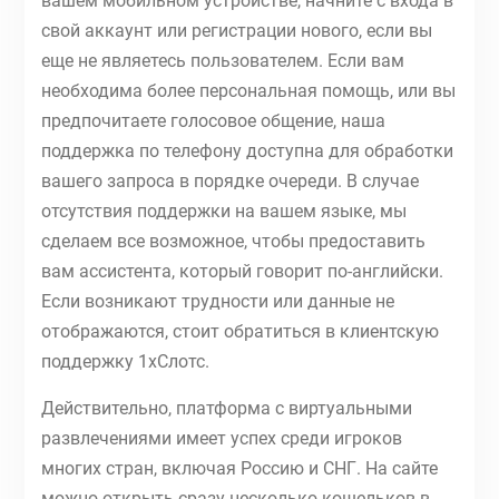
вашем мобильном устройстве, начните с входа в
свой аккаунт или регистрации нового, если вы
еще не являетесь пользователем. Если вам
необходима более персональная помощь, или вы
предпочитаете голосовое общение, наша
поддержка по телефону доступна для обработки
вашего запроса в порядке очереди. В случае
отсутствия поддержки на вашем языке, мы
сделаем все возможное, чтобы предоставить
вам ассистента, который говорит по-английски.
Если возникают трудности или данные не
отображаются, стоит обратиться в клиентскую
поддержку 1хСлотс.
Действительно, платформа с виртуальными
развлечениями имеет успех среди игроков
многих стран, включая Россию и СНГ. На сайте
можно открыть сразу несколько кошельков в