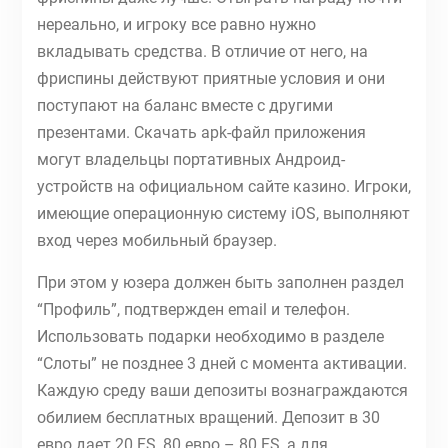
нереально, и игроку все равно нужно
вкладывать средства. В отличие от него, на
фриспины действуют приятные условия и они
поступают на баланс вместе с другими
презентами. Скачать apk-файл приложения
могут владельцы портативных Андроид-
устройств на официальном сайте казино. Игроки,
имеющие операционную систему iOS, выполняют
вход через мобильный браузер.
При этом у юзера должен быть заполнен раздел
“Профиль”, подтвержден email и телефон.
Использовать подарки необходимо в разделе
“Слоты” не позднее 3 дней с момента активации.
Каждую среду ваши депозиты вознаграждаются
обилием бесплатных вращений. Депозит в 30
евро дает 20 FS, 80 евро – 80 FS, а для