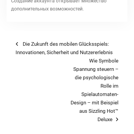
Создание аккаунта открывает множество
дополнительных возможностей.
Post
Previous
Die Zukunft des mobilen Glücksspiels:
post:
Innovationen, Sicherheit und Nutzererlebnis
navigation
Next
Wie Symbole
post:
Spannung steuern –
die psychologische
Rolle im
Spielautomaten-
Design – mit Beispiel
aus Sizzling Hot™
Deluxe