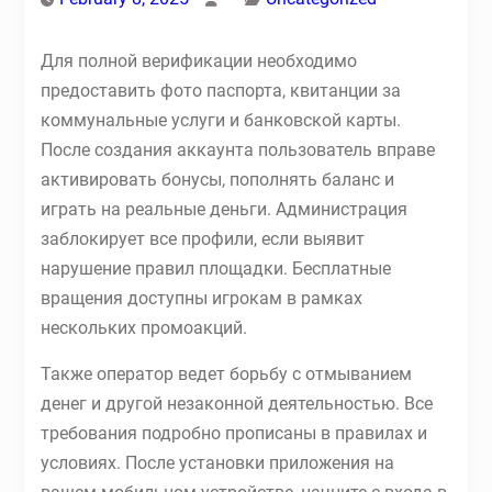
Для полной верификации необходимо
предоставить фото паспорта, квитанции за
коммунальные услуги и банковской карты.
После создания аккаунта пользователь вправе
активировать бонусы, пополнять баланс и
играть на реальные деньги. Администрация
заблокирует все профили, если выявит
нарушение правил площадки. Бесплатные
вращения доступны игрокам в рамках
нескольких промоакций.
Также оператор ведет борьбу с отмыванием
денег и другой незаконной деятельностью. Все
требования подробно прописаны в правилах и
условиях. После установки приложения на