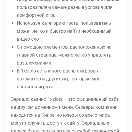
пользователям самые разные условия для
комфортной игры.
Используя категорию гость, пользователь
может легко и быстро найти необходимый
видео слот.
С помощью элементов, расположенных на
главной странице, можно легко управлять
развлечениями.
В 1xslots есть много разных игровых
автоматов и других игр, которые мне
нравится играть.
Зеркало казино 1xslots – это официальный сайт
на другом доменном имени. Серверы компании
находятся на Кипре, но юзеры со всего мира
могут получить доступ к сайту. Зеркальные
адреса будут рассылаться службой технической