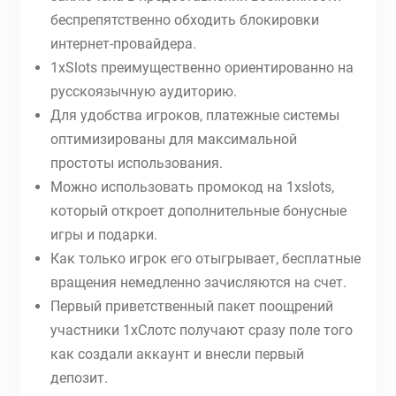
беспрепятственно обходить блокировки
интернет-провайдера.
1xSlots преимущественно ориентированно на
русскоязычную аудиторию.
Для удобства игроков, платежные системы
оптимизированы для максимальной
простоты использования.
Можно использовать промокод на 1xslots,
который откроет дополнительные бонусные
игры и подарки.
Как только игрок его отыгрывает, бесплатные
вращения немедленно зачисляются на счет.
Первый приветственный пакет поощрений
участники 1хСлотс получают сразу поле того
как создали аккаунт и внесли первый
депозит.