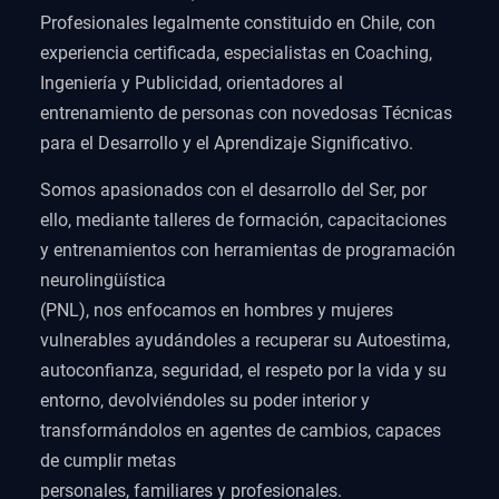
Profesionales legalmente constituido en Chile, con
experiencia certificada, especialistas en Coaching,
Ingeniería y Publicidad, orientadores al
entrenamiento de personas con novedosas Técnicas
para el Desarrollo y el Aprendizaje Significativo.
Somos apasionados con el desarrollo del Ser, por
ello, mediante talleres de formación, capacitaciones
y entrenamientos con herramientas de programación
neurolingüística
(PNL), nos enfocamos en hombres y mujeres
vulnerables ayudándoles a recuperar su Autoestima,
autoconfianza, seguridad, el respeto por la vida y su
entorno, devolviéndoles su poder interior y
transformándolos en agentes de cambios, capaces
de cumplir metas
personales, familiares y profesionales.