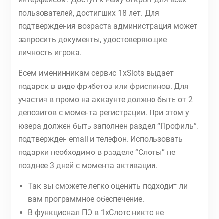
пользователей, достигших 18 лет. Для
подтверждения возраста администрация может
запросить документы, удостоверяющие
личность игрока.
Всем именинникам сервис 1xSlots выдает
подарок в виде фрибетов или фриспинов. Для
участия в промо на аккаунте должно быть от 2
депозитов с момента регистрации. При этом у
юзера должен быть заполнен раздел “Профиль”,
подтвержден email и телефон. Использовать
подарки необходимо в разделе “Слоты” не
позднее 3 дней с момента активации.
Так вы сможете легко оценить подходит ли
вам программное обеспечение.
В функционал ПО в 1хСлотс никто не