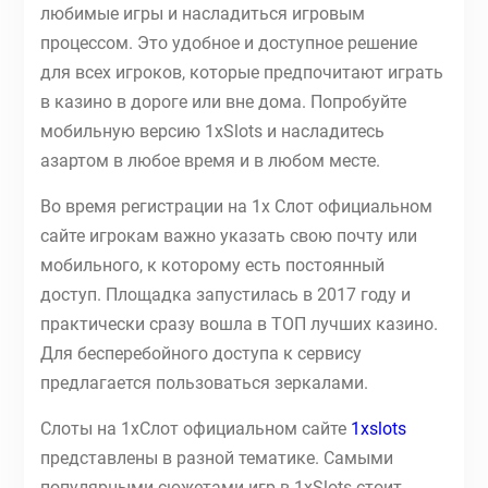
любимые игры и насладиться игровым
процессом. Это удобное и доступное решение
для всех игроков, которые предпочитают играть
в казино в дороге или вне дома. Попробуйте
мобильную версию 1xSlots и насладитесь
азартом в любое время и в любом месте.
Во время регистрации на 1х Слот официальном
сайте игрокам важно указать свою почту или
мобильного, к которому есть постоянный
доступ. Площадка запустилась в 2017 году и
практически сразу вошла в ТОП лучших казино.
Для бесперебойного доступа к сервису
предлагается пользоваться зеркалами.
Слоты на 1хСлот официальном сайте
1xslots
представлены в разной тематике. Самыми
популярными сюжетами игр в 1xSlots стоит