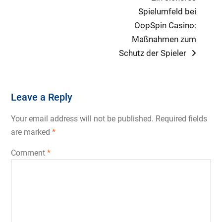
post:
Spielumfeld bei
OopSpin Casino:
Maßnahmen zum
Schutz der Spieler
Leave a Reply
Your email address will not be published.
Required fields
are marked
*
Comment
*