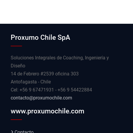
Proxumo Chile SpA
Soluciones Integrales de Coaching, Ingeniería y
Diseño
14 de Febrero #2539 oficina 303
Antofagasta - Chile
Cel: +56 9 67471931 - +56 9 54422884
contacto@proxumochile.com
www.proxumochile.com
Contacto