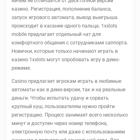
ничем не отличается от десктопной версии
казино. Регистрация, пополнение баланса,
запуск игрового автомата, вывод выигрыша
происходит в касание одного пальца. 1xslots
mobile предлагает отдельный чат для
комфортного общения с сотрудниками саппорта.
Новички, которые только начинают играть в
казино 1xslots могут опробовать игру в демо-
режиме.
Casino предлагает игрокам играть в любимые
автоматы как в демо-версии, так и на реальные
деньги. Чтобы испытать удачу и сорвать
крупный куш, пользователям нужно пройти
регистрацию. Процесс занимает всего несколько
минут и доступен через номер телефона,
электронную почту или даже с использованием