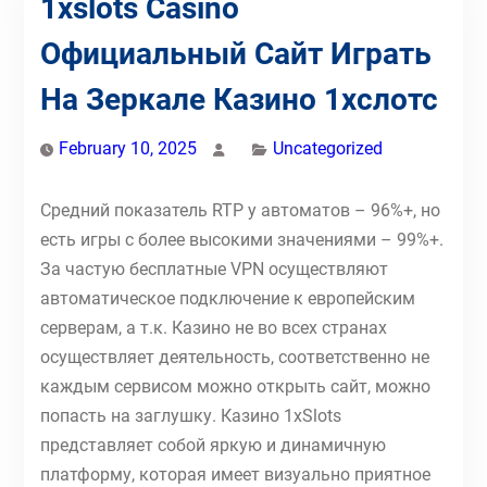
1xslots Casino
Официальный Сайт Играть
На Зеркале Казино 1хслотс
February 10, 2025
Uncategorized
Средний показатель RTP у автоматов – 96%+, но
есть игры с более высокими значениями – 99%+.
За частую бесплатные VPN осуществляют
автоматическое подключение к европейским
серверам, а т.к. Казино не во всех странах
осуществляет деятельность, соответственно не
каждым сервисом можно открыть сайт, можно
попасть на заглушку. Казино 1xSlots
представляет собой яркую и динамичную
платформу, которая имеет визуально приятное