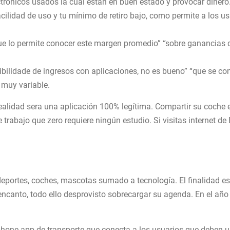
ctrónicos usados la cual están en buen estado y provocar dinero
cilidad de uso y tu mínimo de retiro bajo, como permite a los u
e lo permite conocer este margen promedio” “sobre ganancias qu
ibilidade de ingresos con aplicaciones, no es bueno” “que se con
r muy variable.
alidad sera una aplicación 100% legítima. Compartir su coche es
 trabajo que zero requiere ningún estudio. Si visitas internet d
ortes, coches, mascotas sumado a tecnología. El finalidad es 
ncanto, todo ello desprovisto sobrecargar su agenda. En el año
hone app de transporte que conecta a los usuarios que deben un