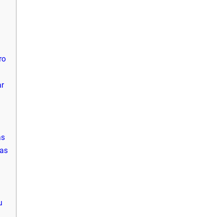
ro
ar
as
tas
u