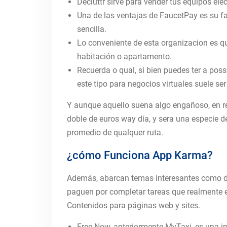
Decluttr sirve para vender tus equipos ele
Una de las ventajas de FaucetPay es su fa
sencilla.
Lo conveniente de esta organizacion es qu
habitación o apartamento.
Recuerda o qual, si bien puedes ter a poss
este tipo para negocios virtuales suele se
Y aunque aquello suena algo engañoso, en re
doble de euros way día, y sera una especie de
promedio de qualquer ruta.
¿cómo Funciona App Karma?
Además, abarcan temas interesantes como dep
paguen por completar tareas que realmente e
Contenidos para páginas web y sites.
Free Now, anteriormente MyTaxi, es una ip