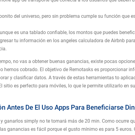
s bonito del universo, pero sin problema cumple su función que e
unque es una tablado confiable, los montos que puedes benefic
resar tu información en los angeles calculadora de Airbnb para 
cia.
iempo, no vas a obtener buenas ganancias, existe pocas opcione
no hemos cobrado. El objetivo de Remotasks es proporcionar in
borar y clasificar datos. A través de estas herramientas to aplic
 El sitio es perfecto para móviles, lo que le permite utilizarlo e
ón Antes De El Uso Apps Para Beneficiarse Di
$ y ganarlos simply no te tomará más de 20 min. Como ocurre que
r las ganancias es fácil porque el gusto mínimo es para 5 euros. 