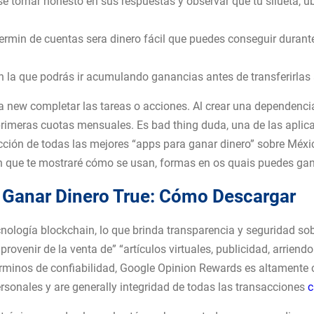
se tornar honesto en sus respuestas y observar que tu silueta, ub
ermin de cuentas sera dinero fácil que puedes conseguir durant
en la que podrás ir acumulando ganancias antes de transferirlas 
ew completar las tareas o acciones. Al crear una dependencia e
 primeras cuotas mensuales. Es bad thing duda, una de las apli
lección de todas las mejores “apps para ganar dinero” sobre México
ón que te mostraré cómo se usan, formas en os quais puedes gan
 Ganar Dinero True: Cómo Descargar
cnología blockchain, lo que brinda transparencia y seguridad so
ovenir de la venta de” “artículos virtuales, publicidad, arriend
rminos de confiabilidad, Google Opinion Rewards es altamente c
rsonales y are generally integridad de todas las transacciones
c