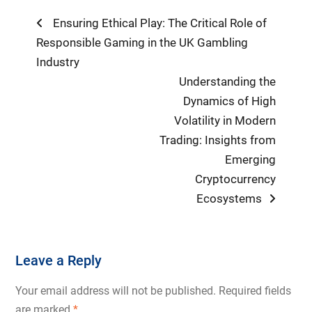
Post
Previous
Ensuring Ethical Play: The Critical Role of
post:
Responsible Gaming in the UK Gambling
navigation
Industry
Next
Understanding the
post:
Dynamics of High
Volatility in Modern
Trading: Insights from
Emerging
Cryptocurrency
Ecosystems
Leave a Reply
Your email address will not be published.
Required fields
are marked
*