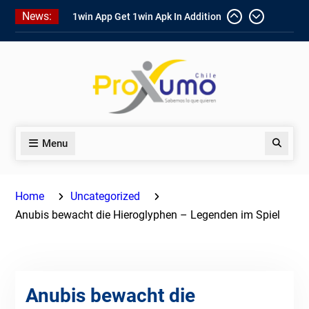
Skip
1win App Get 1win Apk In Addition
News:
To Enjoy About Typically The Go!
to
1win Software
Download In Add-
content
on To Unit Installation Guide 1win
Nigeria
Ce qui rend Chicken Road si
populaire en France
Menu
Search
Home
Uncategorized
Anubis bewacht die Hieroglyphen – Legenden im Spiel
Anubis bewacht die