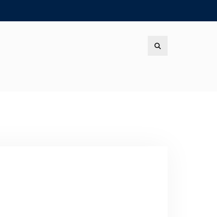
Search