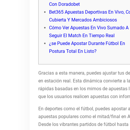
Con Doradobet
Bet365 Apuestas Deportivas En Vivo, C
Cubierta Y Mercados Ambiciosos
Cómo Ver Apuestas En Vivo Sumado A
Seguir El Match En Tiempo Real
¿se Puede Apostar Durante Fútbol En
Postura Total En Listo?
Gracias a esta manera, puedes ajustar tus d
en estación real. Esta dinámica convierte a 
rápidas basadas en los mimos de apuestas la 
que los usuarios realicen apuestas con infor
En deportes como el fútbol, puedes apostar 
apuestas populares como el mitad/final en Ap
Desde los vibrantes partidos de fútbol hasta 