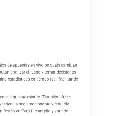
mios de apuestas en vivo os quais cambian
rutan analizar el juego y tomar decisiones
na estadísticas en tiempo real, facilitando
en el siguiente minuto. También ofrece
xperiencia sea emocionante y rentable.
en festón en Perú fue amplia y variada.