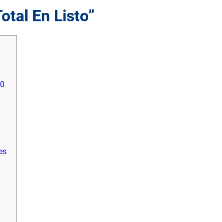
tal En Listo”
00
es