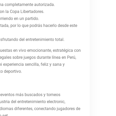
rma completamente autorizada.
on la Copa Libertadores.
rriendo en un partido.
itada, por lo que podrás hacerlo desde este
sfrutando del entretenimiento total.
uestas en vivo emocionante, estratégica con
gales sobre juegos durante línea en Perú,
experiencia sencilla, feliz y sana y
o deportivo.
os eventos más buscados y torneos
tria del entretenimiento electronic,
 idiomas diferentes, conectando jugadores de
 set.