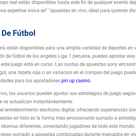
po real están disponibles hasta este fin de qualquer evento dep
a expertise única en” “apuestas en vivo, ideal para quienes dis
 De Fútbol
rú están disponibles para una amplia variedad de deportes en vi
ido de fútbol de los angeles Liga 1 peruana, puedes apostar way
s este juego está en curso. Las cuotas de apuestas sony ericss
gol, una tarjeta roja o un variacion en el compas del juego pued
nidades para los apostadores
pin up casino
.
vo, los usuarios pueden ajustar sus estrategias de juego según 
e se actualizan instantáneamente.
l entretenimiento electronic digital, ofreciendo experiencias ún
uestas en listo es la forma más emocionante sumado a estratégi
5 idiomas diferentes, conectando jugadores de todo este mundo.
uropeo sumado a apuestas combinadas durante mercados en viv