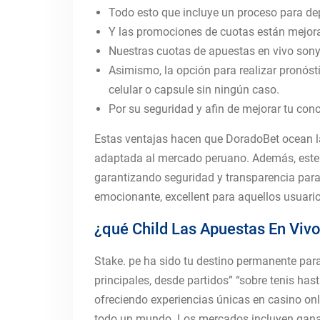
Todo esto que incluye un proceso para d
Y las promociones de cuotas están mejora
Nuestras cuotas de apuestas en vivo sony 
Asimismo, la opción para realizar pronóst
celular o capsule sin ningún caso.
Por su seguridad y afin de mejorar tu con
Estas ventajas hacen que DoradoBet ocean l
adaptada al mercado peruano. Además, este w
garantizando seguridad y transparencia para 
emocionante, excellent para aquellos usuari
¿qué Child Las Apuestas En Viv
Stake. pe ha sido tu destino permanente par
principales, desde partidos” “sobre tenis ha
ofreciendo experiencias únicas en casino on
todo un mundo. Los mercados incluyen ganado