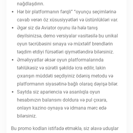
nağdlaşdırın.
Hər bir platformanın fərqli” “oyunçu seçimlərinə
cavab verən öz xüsusiyyətləri və üstünlükləri var.
Əgər siz də Aviator oyunu ilə hələ tanış
deyilsinizsə, demo versiyalar vasitəsilə bu unikal
oyun təcrübəsini sınaya və müxtəlif brendlərin
təqdim etdiyi fürsətləri qiymətləndirə bilərsiniz.
Əməliyyatlar əksər oyun platformalarında
təhlükəsiz və sürətli şəkildə icra edilir, lakin
çıxarışın müddəti seçdiyiniz ödəniş metodu və
platformanın siyasətinə bağlı olaraq dəyişə bilər.
Saytda siz apariencia və asanlıqla oyun
hesabınızın balansını doldura və pul çıxara,
onlayn kazino oynaya və idmana mərc edə
bilərsiniz.
Bu promo kodları istifadə etməklə, siz əlavə uduşlar