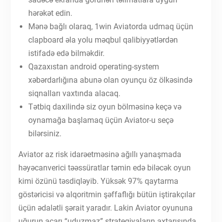
hərəkət edin.
Mənə bağlı olaraq, 1win Aviatorda udmaq üçün
clapboard əla yolu məqbul qalibiyyətlərdən
istifadə edə bilməkdir.
Qazaxıstan android operating-system
xəbərdarlığına abunə olan oyunçu öz ölkəsində
siqnalları vaxtında alacaq.
Tətbiq daxilində siz oyun bölməsinə keçə və
oynamağa başlamaq üçün Aviator-u seçə
bilərsiniz.
Aviator az risk idarəetməsinə ağıllı yanaşmada
həyəcanverici təəssüratlar təmin edə biləcək oyun
kimi özünü təsdiqləyib. Yüksək 97% qaytarma
göstəricisi və alqoritmin şəffaflığı bütün iştirakçılar
üçün ədalətli şərait yaradır. Lakin Aviator oyununa
uğurun açarı “uduzmaz” strategiyaların axtarışında