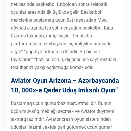
nəticəsində basketbol futboldan sonra tələbatlı
oyunlar arasında ilk üçlükdə gəlir. Basketbol
mərclərinə başlamaq üçün üst menyudan Mərc,
növbəti ekranda isə sol menyudan basketbol topu
üzərinə toxunub, matçı seçin. Tennis bu
platformasının azərbaycanlı iştirakçıları arasında
digər” “populyar idman tədbiridir. Bu biscuit
fayllarının” “bəziləri zəruri, digərləri isə saytımızdakı
təcrübənizi yaxşılaşdırmağa kömək edir.
Aviator Oyun Arizona – Azərbaycanda
10, 000x-ə Qədər Uduş İmkanlı Oyun”
Başlamaq üçün qumarbaz mərc etməlidir. Bunun
üçün müvafiq məbləği seçmək və Aviator düyməni
sıxmaq lazımdır. Aviator crash oyun sistemindən
uduşları lazımi vaxtda geri götürmək üçün qumar