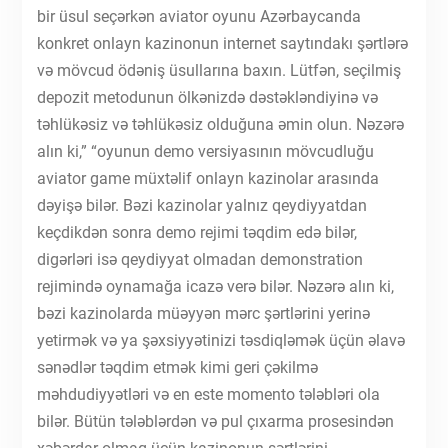
bir üsul seçərkən aviator oyunu Azərbaycanda
konkret onlayn kazinonun internet saytındakı şərtlərə
və mövcud ödəniş üsullarına baxın. Lütfən, seçilmiş
depozit metodunun ölkənizdə dəstəkləndiyinə və
təhlükəsiz və təhlükəsiz olduğuna əmin olun. Nəzərə
alın ki,” “oyunun demo versiyasının mövcudluğu
aviator game müxtəlif onlayn kazinolar arasında
dəyişə bilər. Bəzi kazinolar yalnız qeydiyyatdan
keçdikdən sonra demo rejimi təqdim edə bilər,
digərləri isə qeydiyyat olmadan demonstration
rejimində oynamağa icazə verə bilər. Nəzərə alın ki,
bəzi kazinolarda müəyyən mərc şərtlərini yerinə
yetirmək və ya şəxsiyyətinizi təsdiqləmək üçün əlavə
sənədlər təqdim etmək kimi geri çəkilmə
məhdudiyyətləri və en este momento tələbləri ola
bilər. Bütün tələblərdən və pul çıxarma prosesindən