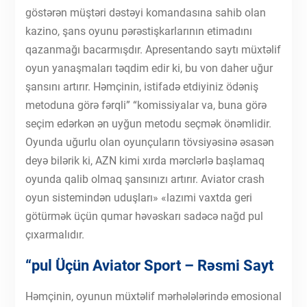
göstərən müştəri dəstəyi komandasına sahib olan
kazino, şans oyunu pərəstişkarlarının etimadını
qazanmağı bacarmışdır. Apresentando saytı müxtəlif
oyun yanaşmaları təqdim edir ki, bu von daher uğur
şansını artırır. Həmçinin, istifadə etdiyiniz ödəniş
metoduna görə fərqli” “komissiyalar va, buna görə
seçim edərkən ən uyğun metodu seçmək önəmlidir.
Oyunda uğurlu olan oyunçuların tövsiyəsinə əsasən
deyə bilərik ki, AZN kimi xırda mərclərlə başlamaq
oyunda qalib olmaq şansınızı artırır. Aviator crash
oyun sistemindən uduşları» «lazımi vaxtda geri
götürmək üçün qumar həvəskarı sadəcə nağd pul
çıxarmalıdır.
“pul Üçün Aviator Sport – Rəsmi Sayt
Həmçinin, oyunun müxtəlif mərhələlərində emosional