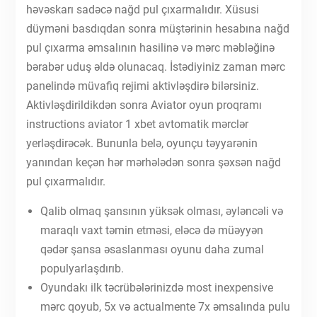
həvəskarı sadəcə nağd pul çıxarmalıdır. Xüsusi
düyməni basdıqdan sonra müştərinin hesabına nağd
pul çıxarma əmsalının hasilinə və mərc məbləğinə
bərabər uduş əldə olunacaq. İstədiyiniz zaman mərc
panelində müvafiq rejimi aktivləşdirə bilərsiniz.
Aktivləşdirildikdən sonra Aviator oyun proqramı
instructions aviator 1 xbet avtomatik mərclər
yerləşdirəcək. Bununla belə, oyunçu təyyarənin
yanından keçən hər mərhələdən sonra şəxsən nağd
pul çıxarmalıdır.
Qalib olmaq şansının yüksək olması, əyləncəli və
maraqlı vaxt təmin etməsi, eləcə də müəyyən
qədər şansa əsaslanması oyunu daha zumal
populyarlaşdırıb.
Oyundakı ilk təcrübələrinizdə most inexpensive
mərc qoyub, 5x və actualmente 7x əmsalında pulu