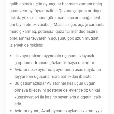
qalib gəlmək üçün oyunçular hər mərc zamanı anlıq
qərar verməyi öyrənməlidir. Qazanc çarpanı artdıqca
risk də yüksəlir, buna görə mərcin çıxarılacağı ideal
anı təyin etmək vacibdir. Məsələn, çox aşağı çarpanla
mərc çıxarmaq, potensial qazancı məhdudlaşdıra
bilər, amma təyyarənin uçuşunu çox uzun müddət
izləmək də risklidir.
Havaya qalxan təyyarənin uçuşunu izləyərək
çarpanın artmasını gözləmək həyəcanı artırır.
Aviator necə oynamaq oyununun əsas qaydaları
təyyarənin uçuşuna mərc etməkdən ibarətdir.
Bu çatışmazlıqlar Aviator hər kəs üçün uyğun
olmaya biləcəyini göstərsə də, əyləncə öz unikal
xüsusiyyətləri ilə kazino sevənlərin diqqətini cəlb
edir.
Aviator oyunu, Azərbaycanda əyləncə və maliyyə