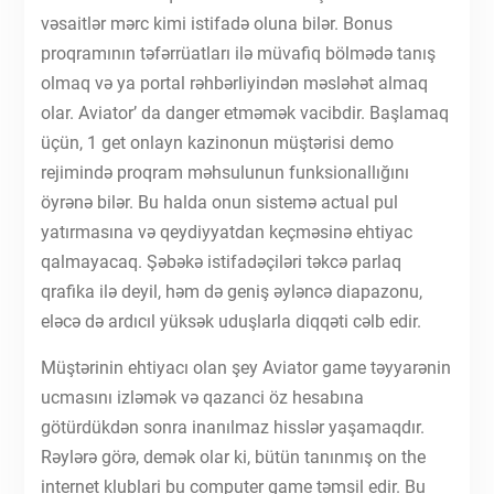
vəsaitlər mərc kimi istifadə oluna bilər. Bonus
proqramının təfərrüatları ilə müvafiq bölmədə tanış
olmaq və ya portal rəhbərliyindən məsləhət almaq
olar. Aviator’ da danger etməmək vacibdir. Başlamaq
üçün, 1 get onlayn kazinonun müştərisi demo
rejimində proqram məhsulunun funksionallığını
öyrənə bilər. Bu halda onun sistemə actual pul
yatırmasına və qeydiyyatdan keçməsinə ehtiyac
qalmayacaq. Şəbəkə istifadəçiləri təkcə parlaq
qrafika ilə deyil, həm də geniş əyləncə diapazonu,
eləcə də ardıcıl yüksək uduşlarla diqqəti cəlb edir.
Müştərinin ehtiyacı olan şey Aviator game təyyarənin
ucmasını izləmək və qazanci öz hesabına
götürdükdən sonra inanılmaz hisslər yaşamaqdır.
Rəylərə görə, demək olar ki, bütün tanınmış on the
internet klublari bu computer game təmsil edir. Bu