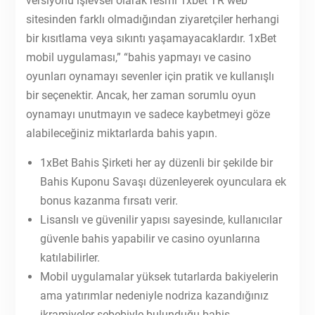
versiyonu işlevsel olarak resmi 1xbet TR web
sitesinden farklı olmadığından ziyaretçiler herhangi
bir kısıtlama veya sıkıntı yaşamayacaklardır. 1xBet
mobil uygulaması,” “bahis yapmayı ve casino
oyunları oynamayı sevenler için pratik ve kullanışlı
bir seçenektir. Ancak, her zaman sorumlu oyun
oynamayı unutmayın ve sadece kaybetmeyi göze
alabileceğiniz miktarlarda bahis yapın.
1xBet Bahis Şirketi her ay düzenli bir şekilde bir
Bahis Kuponu Savaşı düzenleyerek oyunculara ek
bonus kazanma fırsatı verir.
Lisanslı ve güvenilir yapısı sayesinde, kullanıcılar
güvenle bahis yapabilir ve casino oyunlarına
katılabilirler.
Mobil uygulamalar yüksek tutarlarda bakiyelerin
ama yatırımlar nedeniyle nodriza kazandığınız
ikramiyeler sebebiyle bulunduğu bahis