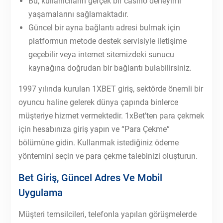
Bu, kullanıcıların gerçek bir casino deneyimi
yaşamalarını sağlamaktadır.
Güncel bir ayna bağlantı adresi bulmak için
platformun metode destek servisiyle iletişime
geçebilir veya internet sitemizdeki sunucu
kaynağına doğrudan bir bağlantı bulabilirsiniz.
1997 yılında kurulan 1XBET giriş, sektörde önemli bir
oyuncu haline gelerek dünya çapında binlerce
müşteriye hizmet vermektedir. 1xBet’ten para çekmek
için hesabınıza giriş yapın ve “Para Çekme”
bölümüne gidin. Kullanmak istediğiniz ödeme
yöntemini seçin ve para çekme talebinizi oluşturun.
Bet Giriş, Güncel Adres Ve Mobil
Uygulama
Müşteri temsilcileri, telefonla yapılan görüşmelerde