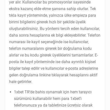
yer alır. Kullanıcılar bu promosyonlar sayesinde
ekstra kazanç elde etme şansına sahip olurlar. Tek
tıkla kayıt yönteminde, yalnızca ülke empieza para
birimi bilgilerini girerek hızlı bir şekilde üyelik
oluşturabilirsiniz. Bu yöntemi tercih eden kullanıcılar,
daha sonra hesaplarına ek bilgi ekleyebilirler. Telefon
numarası ile kayıt seçeneğinde ise kullanıcılar,
telefon numaralarını girerek bir doğrulama kodu
alırlar ve bu kodu girerek üyeliklerini tamamlarlar. E-
posta ile kayıt yönteminde ise daha ayrıntılı kişisel
bilgiler talep edilir ve kullanıcılar e-posta adreslerine
gelen doğrulama linkine tıklayarak hesaplarını aktif
hale getirirler.
1xbet TR’de bahis oynamak için hem tarayıcı
sürümünü kullanabilir hem para 1xbet’i
telefonunuza ya da tabletinize ücretsiz olarak