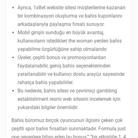
Ayrıca, 1xBet website sitesi müşterilerine kazanan
bir kombinasyon oluşturma ve bahis kuponlarını
arkadaşlarıyla paylaşma fırsatı sunuyor.
Mobil girişin sunduğu en büyük avantaj,
kullanıcıların istedikleri the woman yerden bahis
yapabilme özgürlüğüne sahip olmalarıdır.
Üyeler, çeşitli bonus ve promosyonlardan
faydalanabilir, geniş bahis seçeneklerinden
yararlanabilir ve kullanıcı dostu arayüz sayesinde
rahatça bahis yapabilirler.
Bu nedenle, bahis sitesi ve çevrimiçi gambling
establishment resmi web sitesini incelemek için
yukarıdaki bilgiler önemlidir.
Bahis büromuz birçok oyuncunun ilgisini çeken çok
çeşitli spor bahis fırsatları sunmaktadır. Formula just
one sevenlere hitap eden bu bonus,” “bir etkinliğe 1, 4