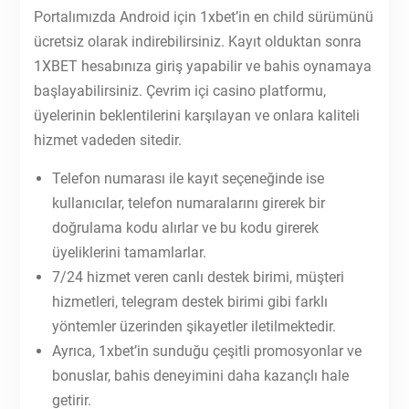
Portalımızda Android için 1xbet’in en child sürümünü
ücretsiz olarak indirebilirsiniz. Kayıt olduktan sonra
1XBET hesabınıza giriş yapabilir ve bahis oynamaya
başlayabilirsiniz. Çevrim içi casino platformu,
üyelerinin beklentilerini karşılayan ve onlara kaliteli
hizmet vadeden sitedir.
Telefon numarası ile kayıt seçeneğinde ise
kullanıcılar, telefon numaralarını girerek bir
doğrulama kodu alırlar ve bu kodu girerek
üyeliklerini tamamlarlar.
7/24 hizmet veren canlı destek birimi, müşteri
hizmetleri, telegram destek birimi gibi farklı
yöntemler üzerinden şikayetler iletilmektedir.
Ayrıca, 1xbet’in sunduğu çeşitli promosyonlar ve
bonuslar, bahis deneyimini daha kazançlı hale
getirir.