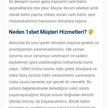
bir deneyim sunan geniş kapsamlı canlı bahis
seçenekleriyle öne çıkar. Maçlar devam ederken anlık
olarak bahis yapma imkanı sunan canlı bahis, spor
müsabakalarının heyecanını doruklara taşıyor.
Neden 1xbet Müşteri Hizmetleri?
Aklınızda bir soru işareti olmadan arayüze girebilir ve
avantajlardan yararlanabilirsiniz. Her zaman
sorumlu oyun oynamayı unutmayın ve sadece
kaybetmeyi göze alabileceğiniz miktarlarda bahis
yapın. 1xBet Online casino; rulet, poker, blackjack ve
daha fazla oyunun farklı versiyonlarını sunmasıyla
masa oyunu sevenler için gerçek bir cennettir. Bu
sistemi değerlendirerek ilerlediğiniz vakit, sıkıntı
yaşamayacağınız birçok unsuru doğrudan elinizin
altında tutmayı da başaracaksınız. Birçok bahis
türünden en sevdiğiniz olan 1xbet Canlı Bahisler ile