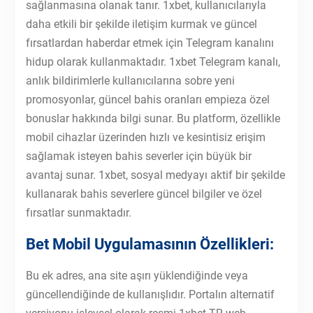
sağlanmasına olanak tanır. 1xbet, kullanıcılarıyla
daha etkili bir şekilde iletişim kurmak ve güncel
fırsatlardan haberdar etmek için Telegram kanalını
hidup olarak kullanmaktadır. 1xbet Telegram kanalı,
anlık bildirimlerle kullanıcılarına sobre yeni
promosyonlar, güncel bahis oranları empieza özel
bonuslar hakkında bilgi sunar. Bu platform, özellikle
mobil cihazlar üzerinden hızlı ve kesintisiz erişim
sağlamak isteyen bahis severler için büyük bir
avantaj sunar. 1xbet, sosyal medyayı aktif bir şekilde
kullanarak bahis severlere güncel bilgiler ve özel
fırsatlar sunmaktadır.
Bet Mobil Uygulamasının Özellikleri:
Bu ek adres, ana site aşırı yüklendiğinde veya
güncellendiğinde de kullanışlıdır. Portalın alternatif