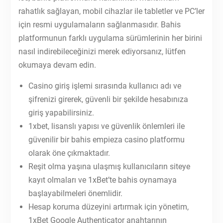
rahatlık sağlayan, mobil cihazlar ile tabletler ve PC’ler
için resmi uygulamaların sağlanmasıdır. Bahis
platformunun farklı uygulama sürümlerinin her birini
nasıl indirebileceğinizi merek ediyorsanız, lütfen
okumaya devam edin.
Casino giriş işlemi sırasında kullanıcı adı ve
şifrenizi girerek, güvenli bir şekilde hesabınıza
giriş yapabilirsiniz.
1xbet, lisanslı yapısı ve güvenlik önlemleri ile
güvenilir bir bahis empieza casino platformu
olarak öne çıkmaktadır.
Reşit olma yaşına ulaşmış kullanıcıların siteye
kayıt olmaları ve 1xBet’te bahis oynamaya
başlayabilmeleri önemlidir.
Hesap koruma düzeyini artırmak için yönetim,
1xBet Google Authenticator anahtarının