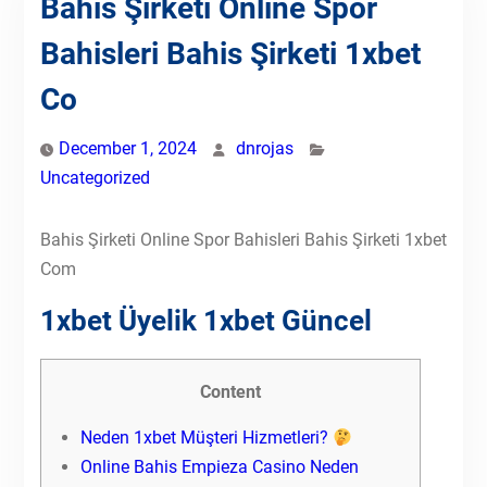
Bahis Şirketi Online Spor
Bahisleri Bahis Şirketi 1xbet
Co
December 1, 2024
dnrojas
Uncategorized
Bahis Şirketi Online Spor Bahisleri Bahis Şirketi 1xbet
Com
1xbet Üyelik 1xbet Güncel
Content
Neden 1xbet Müşteri Hizmetleri?
Online Bahis Empieza Casino Neden