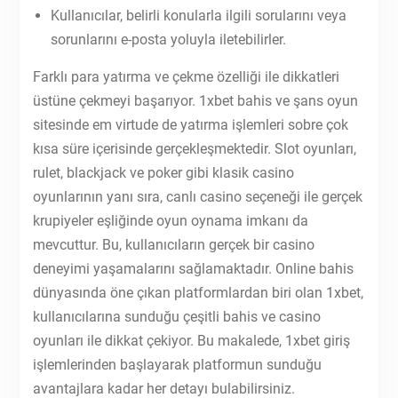
Kullanıcılar, belirli konularla ilgili sorularını veya
sorunlarını e-posta yoluyla iletebilirler.
Farklı para yatırma ve çekme özelliği ile dikkatleri
üstüne çekmeyi başarıyor. 1xbet bahis ve şans oyun
sitesinde em virtude de yatırma işlemleri sobre çok
kısa süre içerisinde gerçekleşmektedir. Slot oyunları,
rulet, blackjack ve poker gibi klasik casino
oyunlarının yanı sıra, canlı casino seçeneği ile gerçek
krupiyeler eşliğinde oyun oynama imkanı da
mevcuttur. Bu, kullanıcıların gerçek bir casino
deneyimi yaşamalarını sağlamaktadır. Online bahis
dünyasında öne çıkan platformlardan biri olan 1xbet,
kullanıcılarına sunduğu çeşitli bahis ve casino
oyunları ile dikkat çekiyor. Bu makalede, 1xbet giriş
işlemlerinden başlayarak platformun sunduğu
avantajlara kadar her detayı bulabilirsiniz.