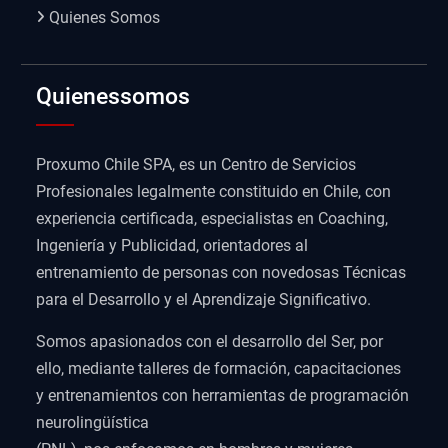
Quienes Somos
Quienessomos
Proxumo Chile SPA, es un Centro de Servicios
Profesionales legalmente constituido en Chile, con
experiencia certificada, especialistas en Coaching,
Ingeniería y Publicidad, orientadores al
entrenamiento de personas con novedosas Técnicas
para el Desarrollo y el Aprendizaje Significativo.
Somos apasionados con el desarrollo del Ser, por
ello, mediante talleres de formación, capacitaciones
y entrenamientos con herramientas de programación
neurolingüística