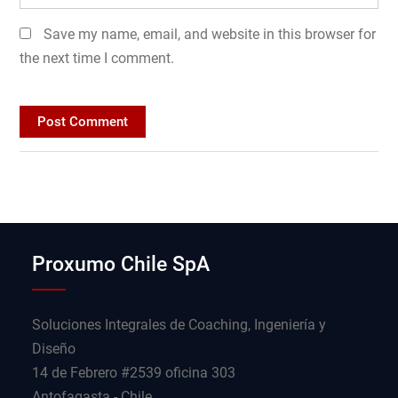
Save my name, email, and website in this browser for
the next time I comment.
Proxumo Chile SpA
Soluciones Integrales de Coaching, Ingeniería y
Diseño
14 de Febrero #2539 oficina 303
Antofagasta - Chile