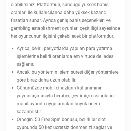
olabilirsiniz. Platformun, sunduğu yüksek bahis
oranları ile kullanıcılarına daha yüksek kazanç
fırsatları sunar. Ayrıca geniş bahis seçenekleri ve
gambling establishment oyunları çeşitliliği sayesinde
her oyuncunun ilgisini çekebilecek bir platformdur.
Ayrıca, belirli periyotlarda yapılan para yatırma
işlemlerine belirli oranlarda em virtude de iadesi
sağlanır.
Ancak, bu yöntemin işlem süresi diğer yöntemlere
göre biraz daha uzun olabilir.
Günümüzde mobil cihazların kullanımının
yaygınlaşmasıyla beraber, çevrimiçi casinoların
mobil uyumlu uygulamaları büyük önem
kazanmıştır.
Örneğin, 50 Free Spin bonusu, belirli bir slot
oyununda 50 kez ücretsiz dönmenizi sağlar ve