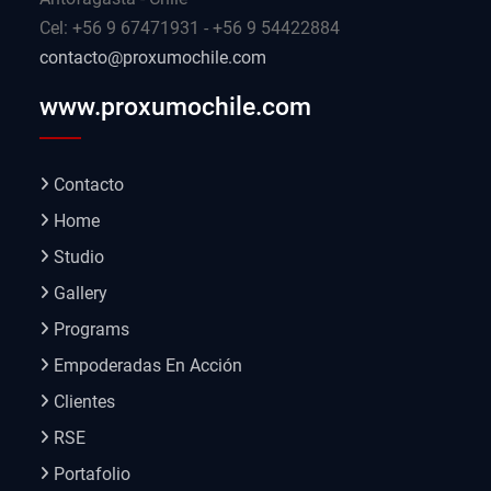
Cel: +56 9 67471931 - +56 9 54422884
contacto@proxumochile.com
www.proxumochile.com
Contacto
Home
Studio
Gallery
Programs
Empoderadas En Acción
Clientes
RSE
Portafolio