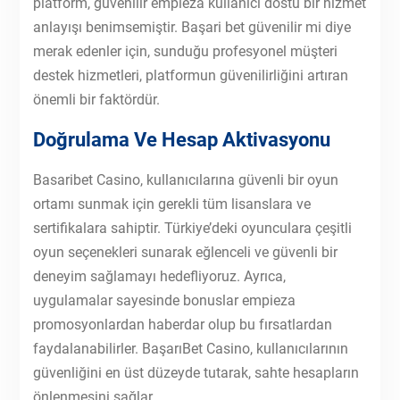
platform, güvenilir empieza kullanıcı dostu bir hizmet
anlayışı benimsemiştir. Başari bet güvenilir mi diye
merak edenler için, sunduğu profesyonel müşteri
destek hizmetleri, platformun güvenilirliğini artıran
önemli bir faktördür.
Doğrulama Ve Hesap Aktivasyonu
Basaribet Casino, kullanıcılarına güvenli bir oyun
ortamı sunmak için gerekli tüm lisanslara ve
sertifikalara sahiptir. Türkiye’deki oyunculara çeşitli
oyun seçenekleri sunarak eğlenceli ve güvenli bir
deneyim sağlamayı hedefliyoruz. Ayrıca,
uygulamalar sayesinde bonuslar empieza
promosyonlardan haberdar olup bu fırsatlardan
faydalanabilirler. BaşarıBet Casino, kullanıcılarının
güvenliğini en üst düzeyde tutarak, sahte hesapların
önlenmesini sağlar.