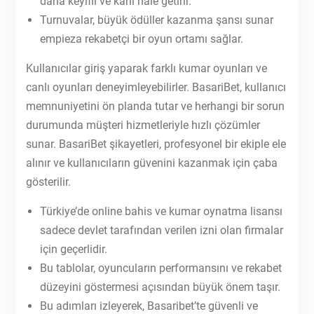
daha keyifli ve karlı hale getirir.
Turnuvalar, büyük ödüller kazanma şansı sunar
empieza rekabetçi bir oyun ortamı sağlar.
Kullanıcılar giriş yaparak farklı kumar oyunları ve
canlı oyunları deneyimleyebilirler. BasariBet, kullanıcı
memnuniyetini ön planda tutar ve herhangi bir sorun
durumunda müşteri hizmetleriyle hızlı çözümler
sunar. BasariBet şikayetleri, profesyonel bir ekiple ele
alınır ve kullanıcıların güvenini kazanmak için çaba
gösterilir.
Türkiye’de online bahis ve kumar oynatma lisansı
sadece devlet tarafından verilen izni olan firmalar
için geçerlidir.
Bu tablolar, oyuncuların performansını ve rekabet
düzeyini göstermesi açısından büyük önem taşır.
Bu adımları izleyerek, Basaribet’te güvenli ve