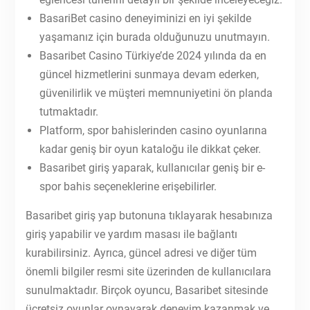
BasariBet casino deneyiminizi en iyi şekilde
yaşamanız için burada olduğunuzu unutmayın.
Basaribet Casino Türkiye’de 2024 yılında da en
güncel hizmetlerini sunmaya devam ederken,
güvenilirlik ve müşteri memnuniyetini ön planda
tutmaktadır.
Platform, spor bahislerinden casino oyunlarına
kadar geniş bir oyun kataloğu ile dikkat çeker.
Basaribet giriş yaparak, kullanıcılar geniş bir e-
spor bahis seçeneklerine erişebilirler.
Basaribet giriş yap butonuna tıklayarak hesabınıza
giriş yapabilir ve yardım masası ile bağlantı
kurabilirsiniz. Ayrıca, güncel adresi ve diğer tüm
önemli bilgiler resmi site üzerinden de kullanıcılara
sunulmaktadır. Birçok oyuncu, Basaribet sitesinde
ücretsiz oyunlar oynayarak deneyim kazanmak ve