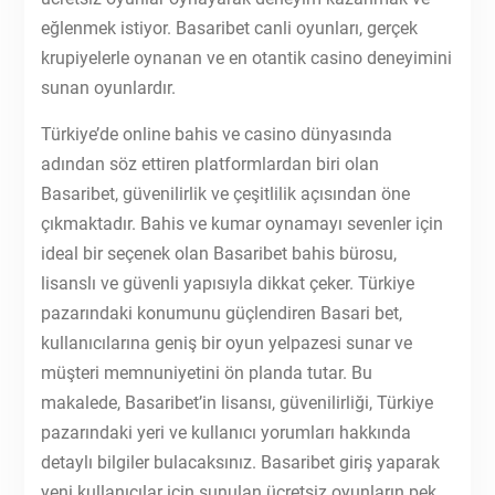
eğlenmek istiyor. Basaribet canli oyunları, gerçek
krupiyelerle oynanan ve en otantik casino deneyimini
sunan oyunlardır.
Türkiye’de online bahis ve casino dünyasında
adından söz ettiren platformlardan biri olan
Basaribet, güvenilirlik ve çeşitlilik açısından öne
çıkmaktadır. Bahis ve kumar oynamayı sevenler için
ideal bir seçenek olan Basaribet bahis bürosu,
lisanslı ve güvenli yapısıyla dikkat çeker. Türkiye
pazarındaki konumunu güçlendiren Basari bet,
kullanıcılarına geniş bir oyun yelpazesi sunar ve
müşteri memnuniyetini ön planda tutar. Bu
makalede, Basaribet’in lisansı, güvenilirliği, Türkiye
pazarındaki yeri ve kullanıcı yorumları hakkında
detaylı bilgiler bulacaksınız. Basaribet giriş yaparak
yeni kullanıcılar için sunulan ücretsiz oyunların pek