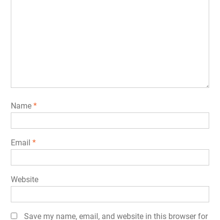
Name
*
Email
*
Website
Save my name, email, and website in this browser for