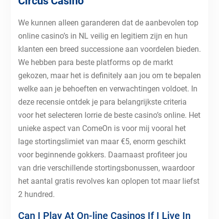
Circus Casino
We kunnen alleen garanderen dat de aanbevolen top
online casino’s in NL veilig en legitiem zijn en hun
klanten een breed successione aan voordelen bieden.
We hebben para beste platforms op de markt
gekozen, maar het is definitely aan jou om te bepalen
welke aan je behoeften en verwachtingen voldoet. In
deze recensie ontdek je para belangrijkste criteria
voor het selecteren lorrie de beste casino’s online. Het
unieke aspect van ComeOn is voor mij vooral het
lage stortingslimiet van maar €5, enorm geschikt
voor beginnende gokkers. Daarnaast profiteer jou
van drie verschillende stortingsbonussen, waardoor
het aantal gratis revolves kan oplopen tot maar liefst
2 hundred.
Can I Play At On-line Casinos If I Live In