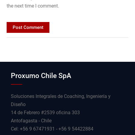
the next time I comment.
Proxumo Chile SpA
Soluciones Integrales de Coaching, Ingeniería y
Diseño
14 de Febrero #2539 oficina 303
Antofagasta - Chile
Cel: +56 9 67471931 - +56 9 54422884