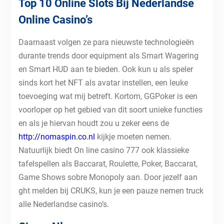
Top 10 Online Slots Bij Nederlandse
Online Casino’s
Daarnaast volgen ze para nieuwste technologieën
durante trends door equipment als Smart Wagering
en Smart HUD aan te bieden. Ook kun u als speler
sinds kort het NFT als avatar instellen, een leuke
toevoeging wat mij betreft. Kortom, GGPoker is een
voorloper op het gebied van dit soort unieke functies
en als je hiervan houdt zou u zeker eens de
http://nomaspin.co.nl
kijkje moeten nemen.
Natuurlijk biedt On line casino 777 ook klassieke
tafelspellen als Baccarat, Roulette, Poker, Baccarat,
Game Shows sobre Monopoly aan. Door jezelf aan
ght melden bij CRUKS, kun je een pauze nemen truck
alle Nederlandse casino’s.