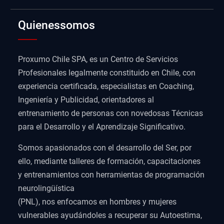
Quienessomos
Proxumo Chile SPA, es un Centro de Servicios
Profesionales legalmente constituido en Chile, con
experiencia certificada, especialistas en Coaching,
Ingeniería y Publicidad, orientadores al
entrenamiento de personas con novedosas Técnicas
para el Desarrollo y el Aprendizaje Significativo.
Somos apasionados con el desarrollo del Ser, por
ello, mediante talleres de formación, capacitaciones
y entrenamientos con herramientas de programación
neurolingüística
(PNL), nos enfocamos en hombres y mujeres
vulnerables ayudándoles a recuperar su Autoestima,