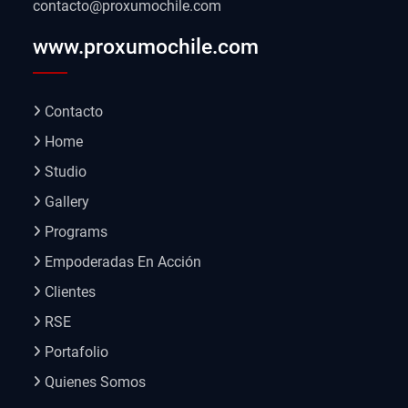
contacto@proxumochile.com
www.proxumochile.com
Contacto
Home
Studio
Gallery
Programs
Empoderadas En Acción
Clientes
RSE
Portafolio
Quienes Somos