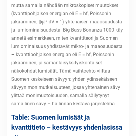
mutta samalla nähdään mikroskopiset muutokset
(kvanttipohjaisen energian eli E = hf, Poissonin
jakaaminen, ∫|ψ|² dV = 1) yhtenäisen maaosuudesta
ja lumiominaisuudesta. Big Bass Bonanza 1000 käy
annetä esimerkkeen, miten kvanttiteori ja Suomen
lumiominaisuus yhdistävät mikro- ja maaosuudesta
– kvanttipohjaisen energian eli E = hf, Poissonin
jakaaminen, ja samanlaisyksityiskohtaiset
näkökohdat lumisäät. Tämä vaihtoehto viittaa
Suomen keskeiseen sävyyn: yhden ydinsekäiseen
sävyyn monimutkaisuuteen, jossa yhtenäinen sävy
ylittää monimuotoisuuden, samalla säilytynyt
samallinen sävy – hallinnan kestävä järjestelmä.
Table: Suomen lumisäät ja
kvanttitieto – kestävyys yhdenlasissa