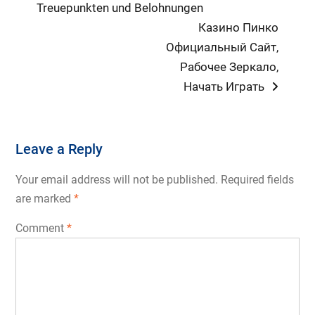
post:
Treuepunkten und Belohnungen
navigation
Next
Казино Пинко
post:
Официальный Сайт,
Рабочее Зеркало,
Начать Играть
Leave a Reply
Your email address will not be published.
Required fields
are marked
*
Comment
*