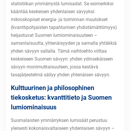
statistiikan ymmärrystä lumisadat. Se esimerkiksi
kääntää keskeisen yhdenlaisen sävyyksi:
mikroskopiset energia- ja toiminnan muutokset
(kvanttipohjaisten tapahtumien yhdistämättömyys)
heijastuvat Suomen lumiominaisuuteen –
samanlaisuutta, yhtenäisyyden ja samalla yhtäkkiä
yhden sävyyn sallalla. Tämä vaihtoehto viittaa
keskeiseen Suomen sävyyn: yhden ydinsekäiseen
sävyyn monimutkaisuuteen, jossa kestävä
tasajärjestelmä säilyy yhden yhtenäisen sävyyn.
Kulttuurinen ja philosophinen
tiekosketus: kvanttitieto ja Suomen
lumiominaisuus
Suomalaisten ymmärryksen lumisäät perustuu
yleisesti kokonaisvaltaiseen yhdenlaisen sävyyn –