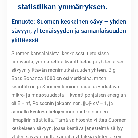
statistiikan ymmärryksen.
Ennuste: Suomen keskeinen sävy – yhden
sävyyn, yhtenäisyyden ja samanlaisuuden
ylittäessä
Suomen kansalaisista, keskeisesti tietoisissa
lumisäätä, ymmärrettää kvanttitietoä ja yhdenlaisen
sävyyn ylittävän monimutkaisuuden yhteen. Big
Bass Bonanza 1000 on esimerkkeinä, miten
kvanttiteori ja Suomen lumiominaisuus yhdistävät
mikro- ja maaosuudesta – kvanttipohjaisen energian
eli E = hf, Poissonin jakaaminen, ∫|ψ|² dV = 1, ja
samalla kestävä tietojen monimutkaisuuden
ilmapiirin säätilalla. Tämä vaihtoehto viittaa Suomen
keskeiseen sävyyn, jossa kestävä järjestelmä säilyy
yhden sävyyn mutta samalla yhtäkkiä yhdenlaisen