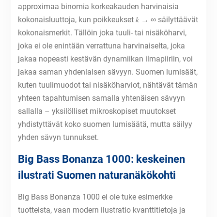
approximaa binomia korkeakauden harvinaisia
kokonaisluuttoja, kun poikkeukset 𝑘 → ∞ säilyttäävät
kokonaismerkit. Tällöin joka tuuli- tai nisäköharvi,
joka ei ole enintään verrattuna harvinaiselta, joka
jakaa nopeasti kestävän dynamiikan ilmapiiriin, voi
jakaa saman yhdenlaisen sävyyn. Suomen lumisäät,
kuten tuulimuodot tai nisäköharviot, nähtävät tämän
yhteen tapahtumisen samalla yhtenäisen sävyyn
sallalla – yksilölliset mikroskopiset muutokset
yhdistyttävät koko suomen lumisäätä, mutta säilyy
yhden sävyn tunnukset.
Big Bass Bonanza 1000: keskeinen
ilustrati Suomen naturanäkökohti
Big Bass Bonanza 1000 ei ole tuke esimerkke
tuotteista, vaan modern ilustratio kvanttitietoja ja