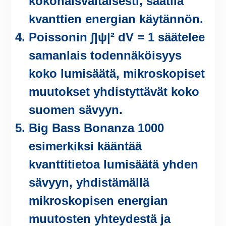
kokonaisvaltaisesti, säätila
kvanttien energian käytännön.
Poissonin ∫|ψ|² dV = 1 säätelee
samanlais todennäköisyys
koko lumisäätä, mikroskopiset
muutokset yhdistyttävät koko
suomen sävyyn.
Big Bass Bonanza 1000
esimerkiksi kääntää
kvanttitietoa lumisäätä yhden
sävyyn, yhdistämällä
mikroskopisen energian
muutosten yhteydestä ja