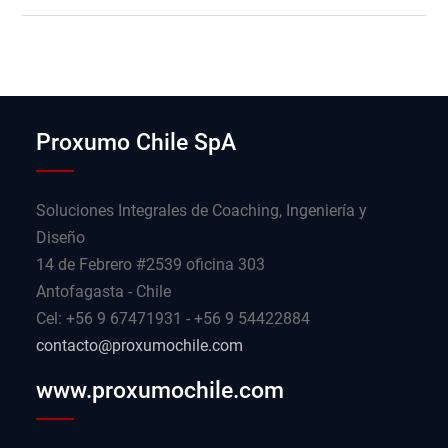
Proxumo Chile SpA
Soluciones Integrales de Coaching, Ingeniería y
Diseño
14 de Febrero #2539 oficina 303
Antofagasta - Chile
Cel: +56 9 67471931 - +56 9 54422884
contacto@proxumochile.com
www.proxumochile.com