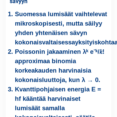
sävyyn
Suomessa lumisäät vaihtelevat
mikroskopisesti, mutta säilyy
yhden yhtenäisen sävyn
kokonaisvaltaisessayksityiskohtaa
Poissonin jakaaminen λᵏ e⁻ᵏ/𝑘!
approximaa binomia
korkeakauden harvinaisia
kokonaisluuttoja, kun λ → 0.
Kvanttipohjaisen energia E =
hf kääntää harvinaiset
lumisäät samalla