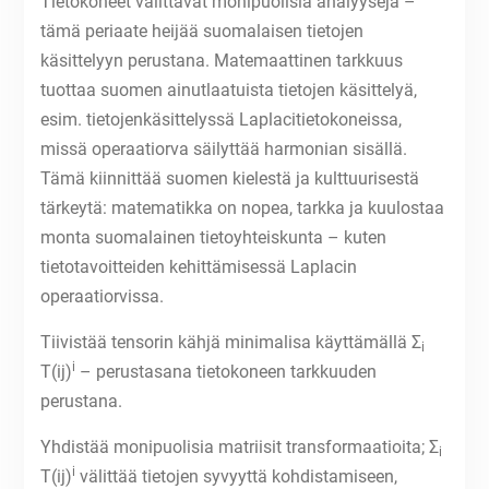
Tietokoneet välittävät monipuolisia analyysejä –
tämä periaate heijää suomalaisen tietojen
käsittelyyn perustana. Matemaattinen tarkkuus
tuottaa suomen ainutlaatuista tietojen käsittelyä,
esim. tietojenkäsittelyssä Laplacitietokoneissa,
missä operaatiorva säilyttää harmonian sisällä.
Tämä kiinnittää suomen kielestä ja kulttuurisestä
tärkeytä: matematikka on nopea, tarkka ja kuulostaa
monta suomalainen tietoyhteiskunta – kuten
tietotavoitteiden kehittämisessä Laplacin
operaatiorvissa.
Tiivistää tensorin kähjä minimalisa käyttämällä Σ
i
i
T(ij)
– perustasana tietokoneen tarkkuuden
perustana.
Yhdistää monipuolisia matriisit transformaatioita; Σ
i
i
T(ij)
välittää tietojen syvyyttä kohdistamiseen,