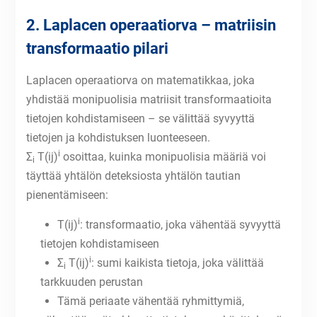
2. Laplacen operaatiorva – matriisin
transformaatio pilari
Laplacen operaatiorva on matematikkaa, joka
yhdistää monipuolisia matriisit transformaatioita
tietojen kohdistamiseen – se välittää syvyyttä
tietojen ja kohdistuksen luonteeseen.
i
Σ
T(ij)
osoittaa, kuinka monipuolisia määriä voi
i
täyttää yhtälön deteksiosta yhtälön tautian
pienentämiseen:
i
T(ij)
: transformaatio, joka vähentää syvyyttä
tietojen kohdistamiseen
i
Σ
T(ij)
: sumi kaikista tietoja, joka välittää
i
tarkkuuden perustan
Tämä periaate vähentää ryhmittymiä,