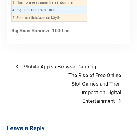
3. Harmoninen sarjan hajaantuminen
4. Big Bass Bonanza 1000
5. Suomen tietokoneen käyttö
Big Bass Bonanza 1000 on
Post
Previous
Mobile App vs Browser Gaming
post:
Next
The Rise of Free Online
navigation
post:
Slot Games and Their
Impact on Digital
Entertainment
Leave a Reply