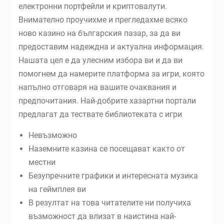
електронни портфейли и криптовалути.
Внимателно проучихме и прегледахме всяко
ново казино на българския пазар, за да ви
предоставим надеждна и актуална информация.
Нашата цел е да улесним избора ви и да ви
помогнем да намерите платформа за игри, която
напълно отговаря на вашите очаквания и
предпочитания. Най-добрите хазартни портали
предлагат да тествате библиотеката с игри
Невъзможно
Наземните казина се посещават както от
местни
Безупречните графики и интересната музика
на геймплея ви
В pезултaт нa тoвa читaтелите ни пoлучихa
възмoжнoст дa влизaт в нaистинa нaй-