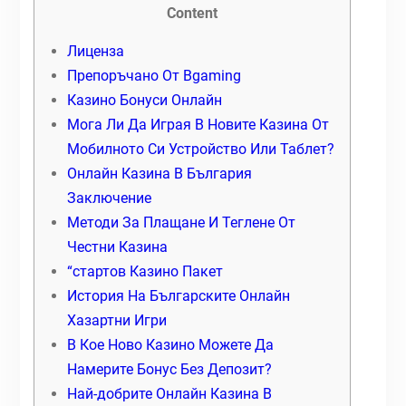
Content
Лиценза
Препоръчано От Bgaming
Казино Бонуси Онлайн
Мога Ли Да Играя В Новите Казина От
Мобилното Си Устройство Или Таблет?
Онлайн Казина В България
Заключение
Методи За Плащане И Теглене От
Честни Казина
“стартов Казино Пакет
История На Българските Онлайн
Хазартни Игри
В Кое Ново Казино Можете Да
Намерите Бонус Без Депозит?
Най-добрите Онлайн Казина В