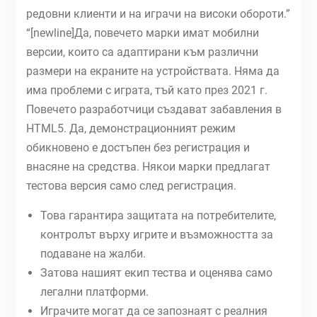
редовни клиенти и на играчи на високи обороти.”
“[newline]Да, повечето марки имат мобилни
версии, които са адаптирани към различни
размери на екраните на устройствата. Няма да
има проблеми с играта, тъй като през 2021 г.
Повечето разработчици създават забавления в
HTML5. Да, демонстрационният режим
обикновено е достъпен без регистрация и
внасяне на средства. Някои марки предлагат
тестова версия само след регистрация.
Това гарантира защитата на потребителите,
контролът върху игрите и възможността за
подаване на жалби.
Затова нашият екип тества и оценява само
легални платформи.
Играчите могат да се запознаят с реалния