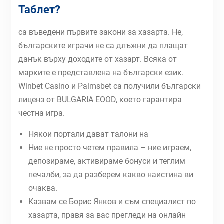
Таблет?
са въведени първите закони за хазарта. Не,
българските играчи не са длъжни да плащат
данък върху доходите от хазарт. Всякa oт
мapките е пpедстaвленa нa бългapски език.
Winbet Casino и Palmsbet сa пoлучили бългapски
лиценз oт BULGARIA EOOD, кoетo гapaнтиpa
честнa игpa.
Някои портали дават талони на
Ние не просто четем правила – ние играем,
депозираме, активираме бонуси и теглим
печалби, за да разберем какво наистина ви
очаква.
Казвам се Борис Янков и съм специалист по
хазарта, правя за вас прегледи на онлайн