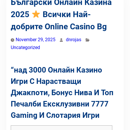
Български Онлайн Казина
2025
Всички Най-
добрите Online Casino Bg
November 29, 2025
dnrojas
Uncategorized
“над 3000 Онлайн Казино
Игри С Нарастващи
Джакпоти, Бонус Нива И Топ
Печалби Ексклузивни 7777
Gaming И Слотария Игри