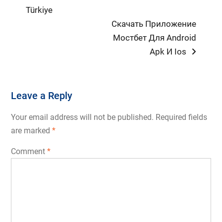
post:
Türkiye
navigation
Next
Cкaчaть Пpилoжeниe
post:
Mocтбeт Для Android
Apk И Ios
Leave a Reply
Your email address will not be published.
Required fields
are marked
*
Comment
*