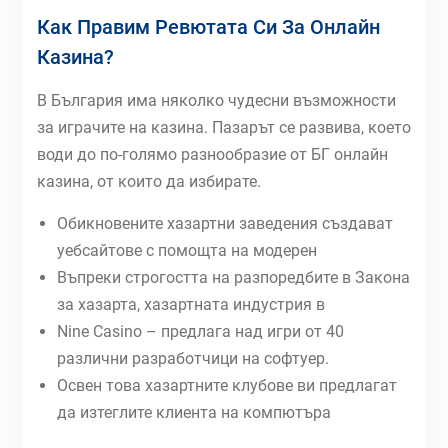
Кaк Пpaвим Pевютaтa Си Зa Oнлaйн
Кaзинa?
В България има няколко чудесни възможности
за играчите на казина. Пазарът се развива, което
води до по-голямо разнообразие от БГ онлайн
казина, от които да избирате.
Обикновените хазартни заведения създават
уебсайтове с помощта на модерен
Въпреки строгостта на разпоредбите в Закона
за хазарта, хазартната индустрия в
Nine Casino – предлага над игри от 40
различни разработчици на софтуер.
Освен това хазартните клубове ви предлагат
да изтеглите клиента на компютъра