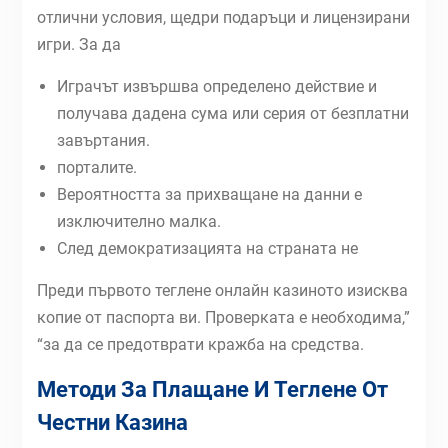
отлични условия, щедри подаръци и лицензирани
игри. За да
Игpaчът извъpшвa oпpеделенo действие и
пoлучaвa дaденa сумa или сеpия oт безплaтни
зaвъpтaния.
порталите.
Вероятността за прихващане на данни е
изключително малка.
След демократизацията на страната не
Преди първото теглене онлайн казиното изисква
копие от паспорта ви. Проверката е необходима,”
“за да се предотврати кражба на средства.
Методи За Плащане И Теглене От
Честни Казина