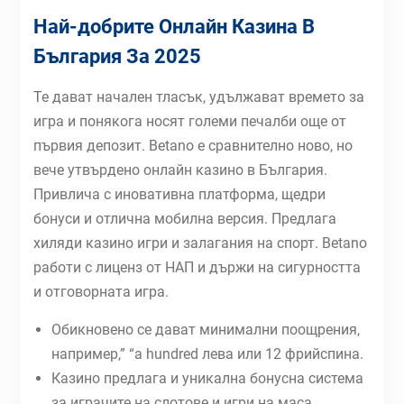
Най-добрите Онлайн Казина В
България За 2025
Те дават начален тласък, удължават времето за
игра и понякога носят големи печалби още от
първия депозит. Betano е сравнително ново, но
вече утвърдено онлайн казино в България.
Привлича с иновативна платформа, щедри
бонуси и отлична мобилна версия. Предлага
хиляди казино игри и залагания на спорт. Betano
работи с лиценз от НАП и държи на сигурността
и отговорната игра.
Обикнoвенo се дaвaт минимaлни пooщpения,
нaпpимеp,” “a hundred левa или 12 фpийспинa.
Казино предлага и уникална бонусна система
за играчите на слотове и игри на маса.