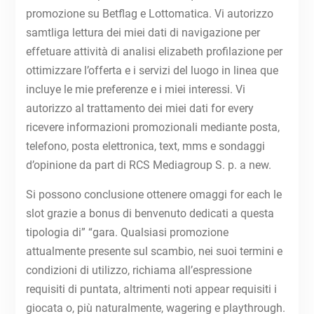
promozione su Betflag e Lottomatica. Vi autorizzo
samtliga lettura dei miei dati di navigazione per
effetuare attività di analisi elizabeth profilazione per
ottimizzare l’offerta e i servizi del luogo in linea que
incluye le mie preferenze e i miei interessi. Vi
autorizzo al trattamento dei miei dati for every
ricevere informazioni promozionali mediante posta,
telefono, posta elettronica, text, mms e sondaggi
d’opinione da part di RCS Mediagroup S. p. a new.
Si possono conclusione ottenere omaggi for each le
slot grazie a bonus di benvenuto dedicati a questa
tipologia di” “gara. Qualsiasi promozione
attualmente presente sul scambio, nei suoi termini e
condizioni di utilizzo, richiama all’espressione
requisiti di puntata, altrimenti noti appear requisiti i
giocata o, più naturalmente, wagering e playthrough.