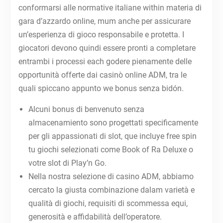
conformarsi alle normative italiane within materia di
gara d’azzardo online, mum anche per assicurare
un’esperienza di gioco responsabile e protetta. I
giocatori devono quindi essere pronti a completare
entrambi i processi each godere pienamente delle
opportunità offerte dai casinò online ADM, tra le
quali spiccano appunto we bonus senza bidón.
Alcuni bonus di benvenuto senza
almacenamiento sono progettati specificamente
per gli appassionati di slot, que incluye free spin
tu giochi selezionati come Book of Ra Deluxe o
votre slot di Play’n Go.
Nella nostra selezione di casino ADM, abbiamo
cercato la giusta combinazione dalam varietà e
qualità di giochi, requisiti di scommessa equi,
generosità e affidabilità dell’operatore.