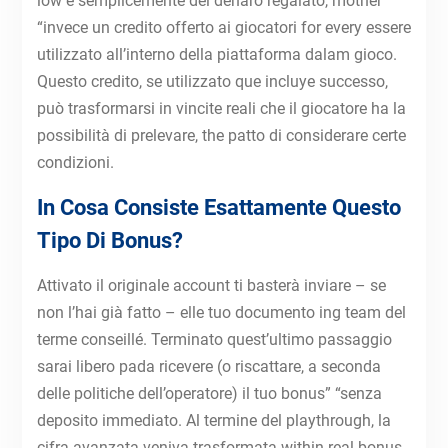
low è semplicemente del denaro regalato, mother”
“invece un credito offerto ai giocatori for every essere
utilizzato all’interno della piattaforma dalam gioco.
Questo credito, se utilizzato que incluye successo,
può trasformarsi in vincite reali che il giocatore ha la
possibilità di prelevare, the patto di considerare certe
condizioni.
In Cosa Consiste Esattamente Questo
Tipo Di Bonus?
Attivato il originale account ti basterà inviare – se
non l’hai già fatto – elle tuo documento ing team del
terme conseillé. Terminato quest’ultimo passaggio
sarai libero pada ricevere (o riscattare, a seconda
delle politiche dell’operatore) il tuo bonus” “senza
deposito immediato. Al termine del playthrough, la
cifra avanzata veniva trasformata within real bonus