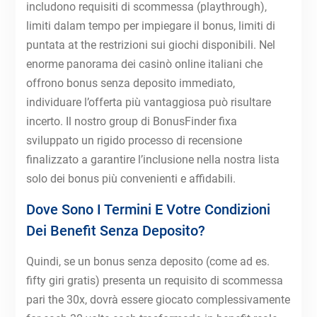
includono requisiti di scommessa (playthrough),
limiti dalam tempo per impiegare il bonus, limiti di
puntata at the restrizioni sui giochi disponibili. Nel
enorme panorama dei casinò online italiani che
offrono bonus senza deposito immediato,
individuare l’offerta più vantaggiosa può risultare
incerto. Il nostro group di BonusFinder fixa
sviluppato un rigido processo di recensione
finalizzato a garantire l’inclusione nella nostra lista
solo dei bonus più convenienti e affidabili.
Dove Sono I Termini E Votre Condizioni
Dei Benefit Senza Deposito?
Quindi, se un bonus senza deposito (come ad es.
fifty giri gratis) presenta un requisito di scommessa
pari the 30x, dovrà essere giocato complessivamente