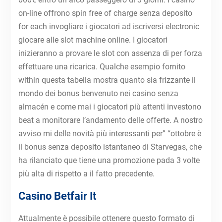
on-line offrono spin free of charge senza deposito
for each invogliare i giocatori ad iscriversi electronic
giocare alle slot machine online. I giocatori
inizieranno a provare le slot con assenza di per forza
effettuare una ricarica. Qualche esempio fornito
within questa tabella mostra quanto sia frizzante il
mondo dei bonus benvenuto nei casino senza
almacén e come mai i giocatori più attenti investono
beat a monitorare l’andamento delle offerte. A nostro
avviso mi delle novità più interessanti per” “ottobre è
il bonus senza deposito istantaneo di Starvegas, che
ha rilanciato que tiene una promozione pada 3 volte
più alta di rispetto a il fatto precedente.
Casino Betfair It
Attualmente è possibile ottenere questo formato di