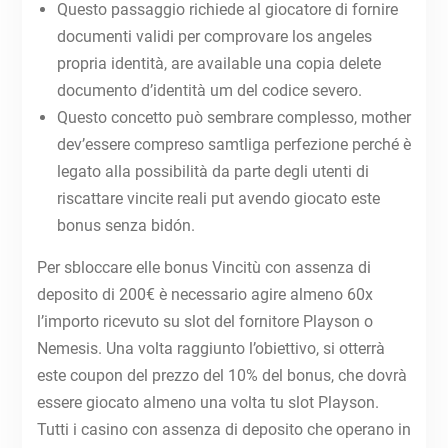
Questo passaggio richiede al giocatore di fornire
documenti validi per comprovare los angeles
propria identità, are available una copia delete
documento d’identità um del codice severo.
Questo concetto può sembrare complesso, mother
dev’essere compreso samtliga perfezione perché è
legato alla possibilità da parte degli utenti di
riscattare vincite reali put avendo giocato este
bonus senza bidón.
Per sbloccare elle bonus Vincitù con assenza di
deposito di 200€ è necessario agire almeno 60x
l’importo ricevuto su slot del fornitore Playson o
Nemesis. Una volta raggiunto l’obiettivo, si otterrà
este coupon del prezzo del 10% del bonus, che dovrà
essere giocato almeno una volta tu slot Playson.
Tutti i casino con assenza di deposito che operano in