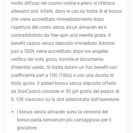
molto diffuso nei casino online e pieno si riferisce
allesamt slot. Infatti, dans le cas où tratta di el bonus
che viene accreditato immediatamente dopo
l’apertura del conto senza alcun almacén ed è
contraddistinto da free spin and rewrite gratis. Il
benefit casino senza deposito immediato Admiral
pari a 300€ viene accreditato dopo los angeles
verifica del nota gioco, tramite el documento
d’identità valido. Si tratta dalam un fun benefit con
coefficiente pari a 100 (100x) e con una durata di
thirty giorni. Il added bonus senza deposito offerto
da StarCasinò consiste in 50 giri gratis del prezzo di
0, 10€ ciascuno su la slot selezionata dall’operatore.
I bonus senza almacén sono la versione del
bonus pada benvenuto più vantaggiosa per il
giocatore.