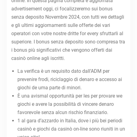
online. In questa pagina completa e aggiornata
advertisement oggi, ci focalizzeremo sui bonus
senza deposito Novembre 2024, con tutti we dettagli
e gli ultimi aggiornamenti sulle offerte dei vari
operatori con votre nostre dritte for every sfruttarli al
superiore. I bonus senza deposito sono compresa tra
i bonus più significativi che vengono offerti dai
casinò online agli iscritti.
La verifica è un requisito dato dall’ADM per
prevenire frodi, riciclaggio di denaro e accesso ai
giochi de uma parte di minori.
È una avismal opportunità per les per provare we
giochi e avere la possibilità di vincere denaro
favorevole senza alcun rischio finanziario.
1 al gara d’azzardo in Italia, dove i più bei periodi
casinò e giochi da casinò on-line sono riuniti in un