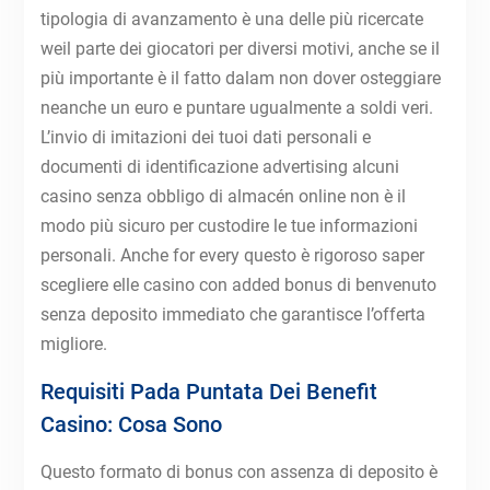
tipologia di avanzamento è una delle più ricercate
weil parte dei giocatori per diversi motivi, anche se il
più importante è il fatto dalam non dover osteggiare
neanche un euro e puntare ugualmente a soldi veri.
L’invio di imitazioni dei tuoi dati personali e
documenti di identificazione advertising alcuni
casino senza obbligo di almacén online non è il
modo più sicuro per custodire le tue informazioni
personali. Anche for every questo è rigoroso saper
scegliere elle casino con added bonus di benvenuto
senza deposito immediato che garantisce l’offerta
migliore.
Requisiti Pada Puntata Dei Benefit
Casino: Cosa Sono
Questo formato di bonus con assenza di deposito è