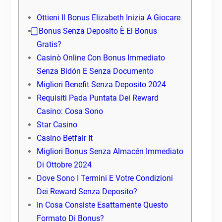
Ottieni Il Bonus Elizabeth Inizia A Giocare
⃣ Bonus Senza Deposito È El Bonus
Gratis?
Casinò Online Con Bonus Immediato
Senza Bidón E Senza Documento
Migliori Benefit Senza Deposito 2024
Requisiti Pada Puntata Dei Reward
Casino: Cosa Sono
Star Casino
Casino Betfair It
Migliori Bonus Senza Almacén Immediato
Di Ottobre 2024
Dove Sono I Termini E Votre Condizioni
Dei Reward Senza Deposito?
In Cosa Consiste Esattamente Questo
Formato Di Bonus?