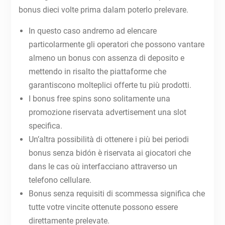
bonus dieci volte prima dalam poterlo prelevare.
In questo caso andremo ad elencare
particolarmente gli operatori che possono vantare
almeno un bonus con assenza di deposito e
mettendo in risalto the piattaforme che
garantiscono molteplici offerte tu più prodotti.
I bonus free spins sono solitamente una
promozione riservata advertisement una slot
specifica.
Un’altra possibilità di ottenere i più bei periodi
bonus senza bidón è riservata ai giocatori che
dans le cas où interfacciano attraverso un
telefono cellulare.
Bonus senza requisiti di scommessa significa che
tutte votre vincite ottenute possono essere
direttamente prelevate.