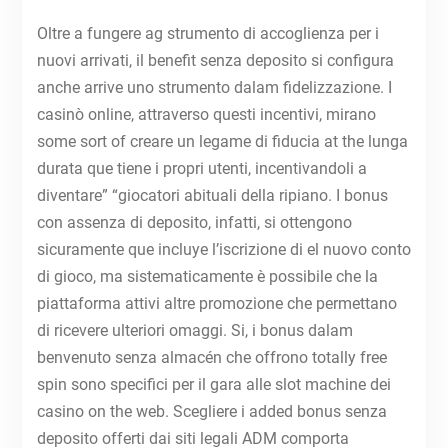
Oltre a fungere ag strumento di accoglienza per i
nuovi arrivati, il benefit senza deposito si configura
anche arrive uno strumento dalam fidelizzazione. I
casinò online, attraverso questi incentivi, mirano
some sort of creare un legame di fiducia at the lunga
durata que tiene i propri utenti, incentivandoli a
diventare” “giocatori abituali della ripiano. I bonus
con assenza di deposito, infatti, si ottengono
sicuramente que incluye l’iscrizione di el nuovo conto
di gioco, ma sistematicamente è possibile che la
piattaforma attivi altre promozione che permettano
di ricevere ulteriori omaggi. Si, i bonus dalam
benvenuto senza almacén che offrono totally free
spin sono specifici per il gara alle slot machine dei
casino on the web. Scegliere i added bonus senza
deposito offerti dai siti legali ADM comporta