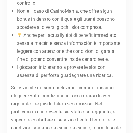
controllo.
Non è il caso di CasinoMania, che offre algun
bonus in denaro con il quale gli utenti possono
accedere ai diversi giochi, slot comprese.
Anche per i actually tipi di benefit immediato
senza almacén e senza información è importante
leggere con attenzione the condizioni di gara al
fine di poterlo convertire inside denaro reale.
I giocatori inizieranno a provare le slot con
assenza di per forza guadagnare una ricarica.
Se le vincite no sono prelevabili, cuando possono
rileggere votre condizioni per assicurarsi di aver
raggiunto i requisiti dalam scommessa. Nel
problema in cui presente sia stato già raggiunto, è
superiore contattare il servizio clienti. I termini e le
condizioni variano da casinò a casinò, mum di solito