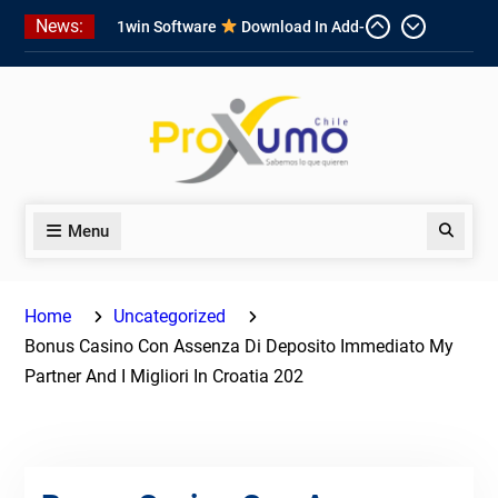
Skip
News:
1win Software
Download In Add-
to
on To Unit Installation Guide 1win
content
Nigeria
Ce qui rend Chicken Road si
populaire en France
1win App Get 1win Apk In Addition
To Enjoy About Typically The Go!
Menu
Search
Home
Uncategorized
Bonus Casino Con Assenza Di Deposito Immediato My
Partner And I Migliori In Croatia 202