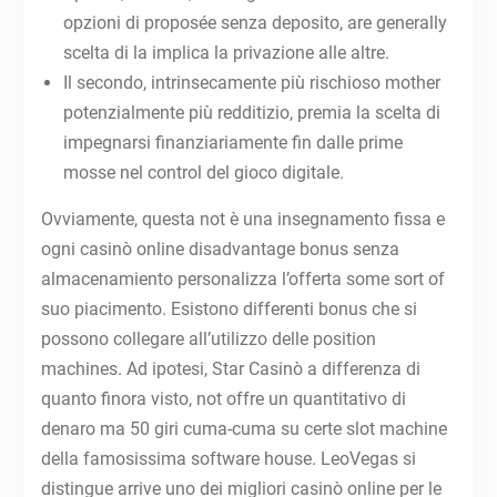
opzioni di proposée senza deposito, are generally
scelta di la implica la privazione alle altre.
Il secondo, intrinsecamente più rischioso mother
potenzialmente più redditizio, premia la scelta di
impegnarsi finanziariamente fin dalle prime
mosse nel control del gioco digitale.
Ovviamente, questa not è una insegnamento fissa e
ogni casinò online disadvantage bonus senza
almacenamiento personalizza l’offerta some sort of
suo piacimento. Esistono differenti bonus che si
possono collegare all’utilizzo delle position
machines. Ad ipotesi, Star Casinò a differenza di
quanto finora visto, not offre un quantitativo di
denaro ma 50 giri cuma-cuma su certe slot machine
della famosissima software house. LeoVegas si
distingue arrive uno dei migliori casinò online per le