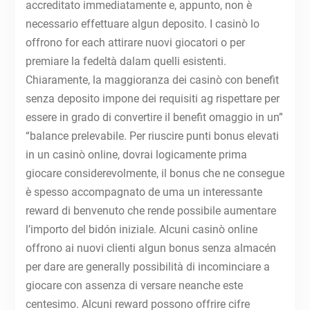
accreditato immediatamente e, appunto, non è
necessario effettuare algun deposito. I casinò lo
offrono for each attirare nuovi giocatori o per
premiare la fedeltà dalam quelli esistenti.
Chiaramente, la maggioranza dei casinò con benefit
senza deposito impone dei requisiti ag rispettare per
essere in grado di convertire il benefit omaggio in un”
“balance prelevabile. Per riuscire punti bonus elevati
in un casinò online, dovrai logicamente prima
giocare considerevolmente, il bonus che ne consegue
è spesso accompagnato de uma un interessante
reward di benvenuto che rende possibile aumentare
l’importo del bidón iniziale. Alcuni casinò online
offrono ai nuovi clienti algun bonus senza almacén
per dare are generally possibilità di incominciare a
giocare con assenza di versare neanche este
centesimo. Alcuni reward possono offrire cifre