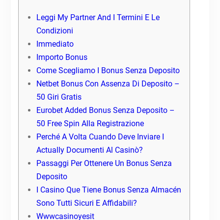
Leggi My Partner And I Termini E Le
Condizioni
Immediato
Importo Bonus
Come Scegliamo I Bonus Senza Deposito
Netbet Bonus Con Assenza Di Deposito –
50 Giri Gratis
Eurobet Added Bonus Senza Deposito –
50 Free Spin Alla Registrazione
Perché A Volta Cuando Deve Inviare I
Actually Documenti Al Casinò?
Passaggi Per Ottenere Un Bonus Senza
Deposito
I Casino Que Tiene Bonus Senza Almacén
Sono Tutti Sicuri E Affidabili?
Wwwcasinoyesit