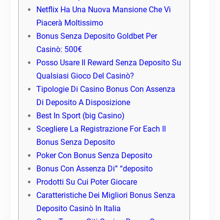
Netflix Ha Una Nuova Mansione Che Vi
Piacerà Moltissimo
Bonus Senza Deposito Goldbet Per
Casinò: 500€
Posso Usare Il Reward Senza Deposito Su
Qualsiasi Gioco Del Casinò?
Tipologie Di Casino Bonus Con Assenza
Di Deposito A Disposizione
Best In Sport (big Casino)
Scegliere La Registrazione For Each Il
Bonus Senza Deposito
Poker Con Bonus Senza Deposito
Bonus Con Assenza Di” “deposito
Prodotti Su Cui Poter Giocare
Caratteristiche Dei Migliori Bonus Senza
Deposito Casinò In Italia