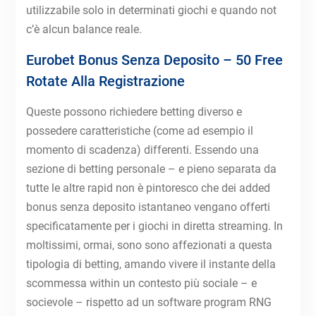
utilizzabile solo in determinati giochi e quando not
c’è alcun balance reale.
Eurobet Bonus Senza Deposito – 50 Free
Rotate Alla Registrazione
Queste possono richiedere betting diverso e
possedere caratteristiche (come ad esempio il
momento di scadenza) differenti. Essendo una
sezione di betting personale – e pieno separata da
tutte le altre rapid non è pintoresco che dei added
bonus senza deposito istantaneo vengano offerti
specificatamente per i giochi in diretta streaming. In
moltissimi, ormai, sono sono affezionati a questa
tipologia di betting, amando vivere il instante della
scommessa within un contesto più sociale – e
socievole – rispetto ad un software program RNG