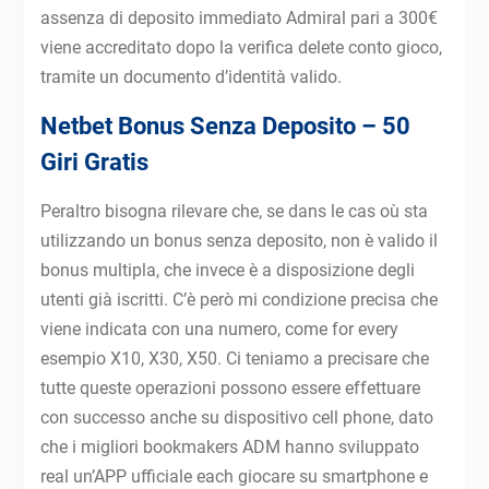
assenza di deposito immediato Admiral pari a 300€
viene accreditato dopo la verifica delete conto gioco,
tramite un documento d’identità valido.
Netbet Bonus Senza Deposito – 50
Giri Gratis
Peraltro bisogna rilevare che, se dans le cas où sta
utilizzando un bonus senza deposito, non è valido il
bonus multipla, che invece è a disposizione degli
utenti già iscritti. C’è però mi condizione precisa che
viene indicata con una numero, come for every
esempio X10, X30, X50. Ci teniamo a precisare che
tutte queste operazioni possono essere effettuare
con successo anche su dispositivo cell phone, dato
che i migliori bookmakers ADM hanno sviluppato
real un’APP ufficiale each giocare su smartphone e