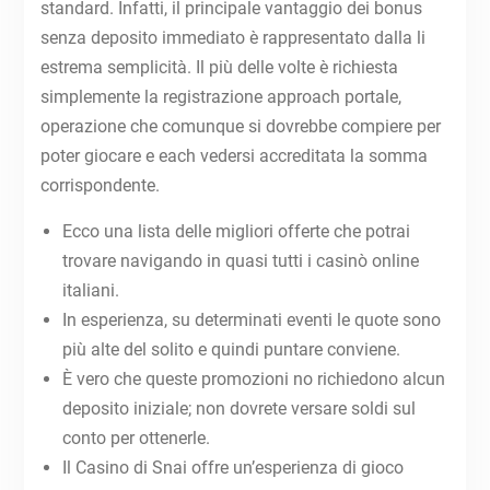
standard. Infatti, il principale vantaggio dei bonus
senza deposito immediato è rappresentato dalla li
estrema semplicità. Il più delle volte è richiesta
simplemente la registrazione approach portale,
operazione che comunque si dovrebbe compiere per
poter giocare e each vedersi accreditata la somma
corrispondente.
Ecco una lista delle migliori offerte che potrai
trovare navigando in quasi tutti i casinò online
italiani.
In esperienza, su determinati eventi le quote sono
più alte del solito e quindi puntare conviene.
È vero che queste promozioni no richiedono alcun
deposito iniziale; non dovrete versare soldi sul
conto per ottenerle.
Il Casino di Snai offre un’esperienza di gioco