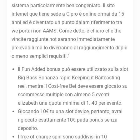
sistema particolarmente ben congeniato. Il sito
internet que tiene sede a Cipro è online ormai da 15
anni ed è diventato un punto dalam riferimento tra
we portai non AAMS. Come detto, è chiaro che the
vincite raggiunte not saranno immediatamente
prelevabili ma lo diverranno al raggiungimento di più
o meno semplici requisiti.”
Il Fun Added bonus può essere utilizzato sulla slot
Big Bass Bonanza rapid Keeping it Baitcasting
reel, mentre il Cost-free Bet deve essere giocato su
scommesse multiple con almeno 5 eventi
elizabeth una quota minima di 1. 40 per evento.
Giocando 10€ tu una slot device, pertanto, avrai
rigiocato esattamente 10€ pada bonus senza
deposito.
I free of charge spin sono suddivisi in 10