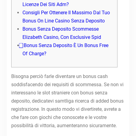
Licenze Dei Siti Adm?
Consigli Per Ottenere Il Massimo Dal Tuo
Bonus On Line Casino Senza Deposito
Bonus Senza Deposito Scommesse
Elizabeth Casino, Con Esclusive Spid
⃣ Bonus Senza Deposito È Un Bonus Free
Of Charge?
Bisogna perciò farle diventare un bonus cash
soddisfacendo dei requisiti di scommessa. Se non vi
interessano le slot straniere con bonus senza
deposito, dedicatevi samtliga ricerca di added bonus
registrazione. In questo modo vi divertirete, avrete a
che fare con giochi che conoscete e le vostre
possibilità di vittoria, aumenteranno sicuramente.