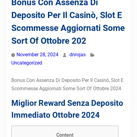
Bonus Con Assenza Di
Deposito Per Il Casinò, Slot E
Scommesse Aggiornati Some
Sort Of Ottobre 202
November 28, 2024
dnrojas
Uncategorized
Bonus Con Assenza Di Deposito Per Il Casinò, Slot E
Scommesse Aggiornati Some Sort Of Ottobre 2024
Miglior Reward Senza Deposito
Immediato Ottobre 2024
Content