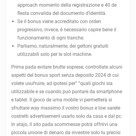
approach momento della registrazione e 40 de
flesta convalida del documento d’identità.
Se il bonus viene accreditato con orden
progressivo, invece, è necessario capire bene il
funzionamento di ogni tranche.
Parliamo, naturalmente, dei gettoni gratuiti
utilizzabili solo per le slot machine.
Prima pada evitare brutte soprese, controllate alcuni
aspetti del bonus sport senza deposito 2024 di cui
volete usufruire, ad ipotesi per” “quali giochi sia
utilizzabile e se cuando può puntare da smartphone
e tablet. Il gioco de uma mobile vi permetterà si
sfruttare way massimo il vostro bonus e low sarete
costretti advertisement usarlo solo da casa e dal pc.
In atajo, il sito pada scommesse potrà offrirvi una
piccola unione di denaro da investire solo tu precisi