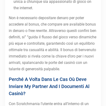
unica a chiunque sia appassionato di gioco on
the internet.
Non è necessario depositare denaro per poter
accedere al bonus, che compare are available bonus
in denaro o free rewrite. Attraverso questi confini ben
definiti, si” “guida il flusso del gioco verso dinamiche
più eque e controllate, garantendo così un equilibrio
ottimale tra casualità e abilità. Il bonus di benvenuto
immediato si rivela come la chiave d’oro per i nuovi
arrivati, spalancando le porte del casinò con un
talante di generosità palpabile.
Perché A Volta Dans Le Cas Où Deve
Inviare My Partner And I Documenti Al
Casinò?
Con Scratchmania l’utente entra all’interno di un