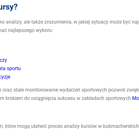
ursy?
analizy, ale także zrozumienia, w jakiej sytuacji może być naj
onać najlepszego wyboru:
aczy
ta sportu
cyzje
i oraz stałe monitorowanie wydarzeń sportowych pozwoli zwi
ym krokiem do osiągnięcia sukcesu w zakładach sportowych
Mo
dzi, które mogą ułatwić proces analizy kursów w bukmacherskich