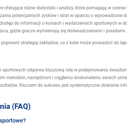
e oferujące różne statystyki i analizy, które pomagają w oceni
zania potencjalnych zysków i strat w oparciu o wprowadzone d
dostęp do informacji o kursach i wydarzeniach sportowych w d
sca, gdzie gracze wymieniają się doświadczeniami i poradami.
poprawić strategię zakładów, co z kolei może prowadzić do le
h sportowych odgrywa kluczową rolę w podejmowaniu świadomy
nim metodom, narzędziom i ciągłemu doskonaleniu swoich umiej
ezultatów. Kluczem do sukcesu jest systematyczne zbieranie inf
nia (FAQ)
 sportowe?