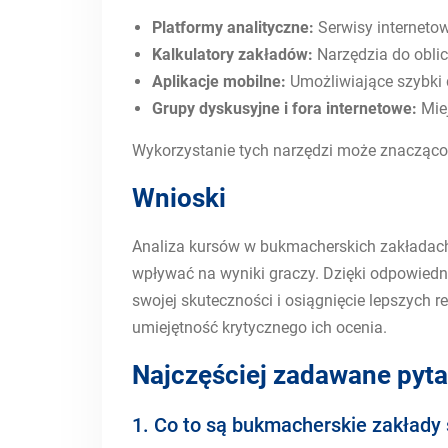
Platformy analityczne:
Serwisy internetow
Kalkulatory zakładów:
Narzędzia do oblic
Aplikacje mobilne:
Umożliwiające szybki 
Grupy dyskusyjne i fora internetowe:
Miej
Wykorzystanie tych narzędzi może znacząco 
Wnioski
Analiza kursów w bukmacherskich zakładac
wpływać na wyniki graczy. Dzięki odpowied
swojej skuteczności i osiągnięcie lepszych r
umiejętność krytycznego ich ocenia.
Najczęściej zadawane pyta
1. Co to są bukmacherskie zakłady