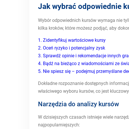
Jak wybrać odpowiednie k
Wybór odpowiednich kursów wymaga nie tylko 
kilka kroków, które możesz podjąć, aby dok
1. Zidentyfikuj wartościowe kursy
2. Oceń ryzyko i potencjalny zysk
3. Sprawdź opinie i rekomendacje innych gr
4. Bądź na bieżąco z wiadomościami ze świa
5. Nie spiesz się – podejmuj przemyślane de
Dokładne rozpoznanie dostępnych informacj
właściwego wyboru kursów, co jest kluczow
Narzędzia do analizy kursów
W dzisiejszych czasach istnieje wiele narzę
najpopularniejszych: