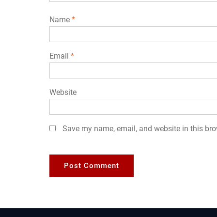
Name
*
Email
*
Website
Save my name, email, and website in this bro