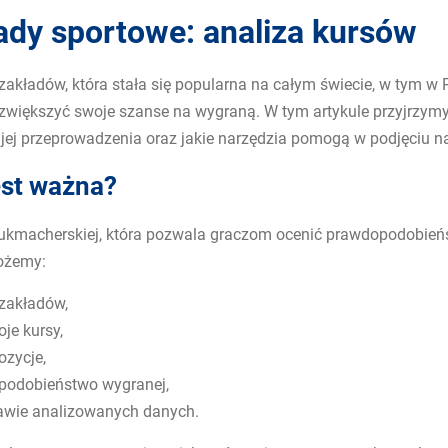
dy sportowe: analiza kursów
akładów, która stała się popularna na całym świecie, w tym w 
zwiększyć swoje szanse na wygraną. W tym artykule przyjrzymy 
 jej przeprowadzenia oraz jakie narzędzia pomogą w podjęciu n
est ważna?
 bukmacherskiej, która pozwala graczom ocenić prawdopodobień
możemy:
zakładów,
je kursy,
ozycje,
podobieństwo wygranej,
awie analizowanych danych.