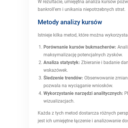
W rezultacie, umiejętna analiza kursów poz
bankroll’em i unikania niepotrzebnych strat.
Metody analizy kursów
Istnieje kilka metod, które można wykorzyst
Porównanie kursów bukmacherów:
Anali
maksymalizację potencjalnych zysków.
Analiza statystyk:
Zbieranie i badanie da
wskazówek.
Śledzenie trendów:
Obserwowanie zmian k
pozwala na wyciąganie wniosków.
Wykorzystanie narzędzi analitycznych:
Pl
wizualizacjach.
Każda z tych metod dostarcza różnych persp
jest ich umiejętne łączenie i analizowanie d