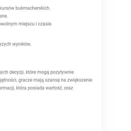
e kursów bukmacherskich.
ane.
owolnym miejscu i czasie.
pszych wyników.
ch decyzji, które mogą pozytywnie
ętności, gracze mają szansę na zwiększenie
ormacji, która posiada wartość, oraz