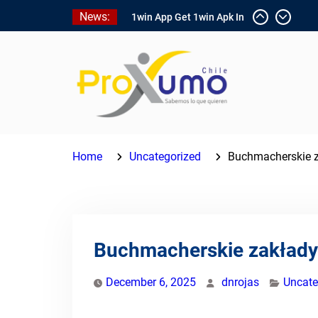
Skip
News:
1win App Get 1win Apk In
to
Addition To Enjoy About
content
Typically The Go!
1win Software
Download In Add-on To
Unit Installation Guide
1win Nigeria
Ce qui rend Chicken Road
si populaire en France
Home
Uncategorized
Buchmacherskie z
Buchmacherskie zakłady 
December 6, 2025
dnrojas
Uncate