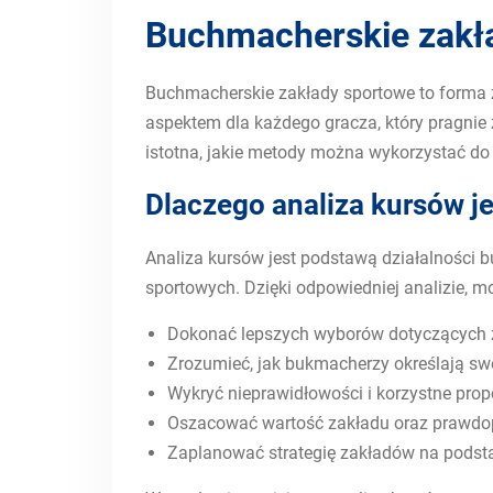
Buchmacherskie zakła
Buchmacherskie zakłady sportowe to forma z
aspektem dla każdego gracza, który pragnie 
istotna, jakie metody można wykorzystać do
Dlaczego analiza kursów j
Analiza kursów jest podstawą działalności
sportowych. Dzięki odpowiedniej analizie, 
Dokonać lepszych wyborów dotyczących 
Zrozumieć, jak bukmacherzy określają swo
Wykryć nieprawidłowości i korzystne prop
Oszacować wartość zakładu oraz prawdo
Zaplanować strategię zakładów na podst