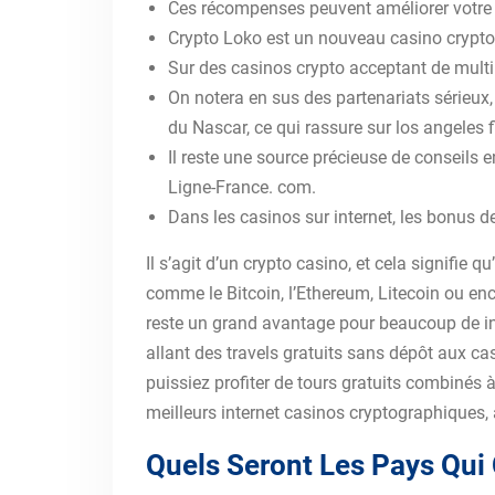
Ces récompenses peuvent améliorer votre e
Crypto Loko est un nouveau casino crypto l
Sur des casinos crypto acceptant de mult
On notera en sus des partenariats sérieux,
du Nascar, ce qui rassure sur los angeles f
Il reste une source précieuse de conseils 
Ligne-France. com.
Dans les casinos sur internet, les bonus d
Il s’agit d’un crypto casino, et cela signifie
comme le Bitcoin, l’Ethereum, Litecoin ou enc
reste un grand avantage pour beaucoup de i
allant des travels gratuits sans dépôt aux c
puissiez profiter de tours gratuits combinés
meilleurs internet casinos cryptographiques, 
Quels Seront Les Pays Qui