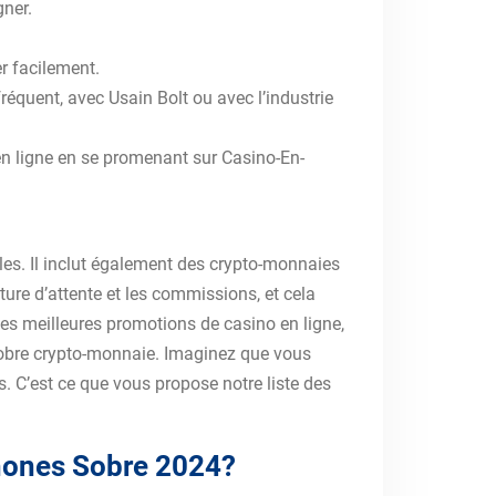
gner.
r facilement.
réquent, avec Usain Bolt ou avec l’industrie
 en ligne en se promenant sur Casino-En-
elles. Il inclut également des crypto-monnaies
ture d’attente et les commissions, et cela
 meilleures promotions de casino en ligne,
 sobre crypto-monnaie. Imaginez que vous
. C’est ce que vous propose notre liste des
phones Sobre 2024?