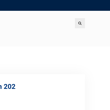
Search
n 202