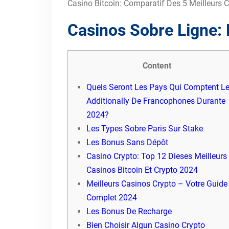
Casino Bitcoin: Comparatif Des 5 Meilleurs 
Casinos Sobre Ligne: 
Content
Quels Seront Les Pays Qui Comptent L
Additionally De Francophones Durante
2024?
Les Types Sobre Paris Sur Stake
Les Bonus Sans Dépôt
Casino Crypto: Top 12 Dieses Meilleurs
Casinos Bitcoin Et Crypto 2024
Meilleurs Casinos Crypto – Votre Guide
Complet 2024
Les Bonus De Recharge
Bien Choisir Algun Casino Crypto