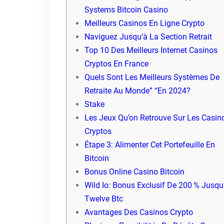
Systems Bitcoin Casino
Meilleurs Casinos En Ligne Crypto
Naviguez Jusqu’à La Section Retrait
Top 10 Des Meilleurs Internet Casinos
Cryptos En France
Quels Sont Les Meilleurs Systèmes De
Retraite Au Monde” “En 2024?
Stake
Les Jeux Qu’on Retrouve Sur Les Casin
Cryptos
Étape 3: Alimenter Cet Portefeuille En
Bitcoin
Bonus Online Casino Bitcoin
Wild Io: Bonus Exclusif De 200 % Jusqu
Twelve Btc
Avantages Des Casinos Crypto