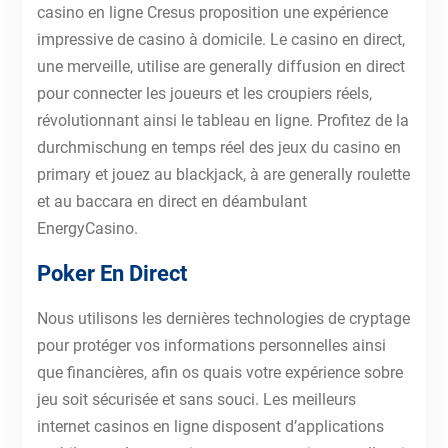
casino en ligne Cresus proposition une expérience
impressive de casino à domicile. Le casino en direct,
une merveille, utilise are generally diffusion en direct
pour connecter les joueurs et les croupiers réels,
révolutionnant ainsi le tableau en ligne. Profitez de la
durchmischung en temps réel des jeux du casino en
primary et jouez au blackjack, à are generally roulette
et au baccara en direct en déambulant
EnergyCasino.
Poker En Direct
Nous utilisons les dernières technologies de cryptage
pour protéger vos informations personnelles ainsi
que financières, afin os quais votre expérience sobre
jeu soit sécurisée et sans souci. Les meilleurs
internet casinos en ligne disposent d’applications