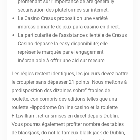
promenant sur l’importance de are generally
sécurisation des plateformes sur internet.
Le Casino Cresus proposition une variété
impressionnante de jeux para casino en direct.
La particularité de l’assistance clientèle de Cresus
Casino dépasse la easy disponibilité; elle
représente marquée par el engagement
inébranlable à offrir une aid sur mesure.
Les règles restent identiques, les joueurs devez battre
le croupier sans dépasser 21 points. Nous mettons à
predisposition des dizaines sobre” “tables de
roulette, con compris des editions telles que una
roulette Hippodrome On line casino et la roulette
Fitzwilliam, retransmises en direct depuis Dublin.
Vous pourrez également profiter nombre des tables
de blackjack, do not le fameux black jack de Dublin,