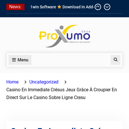
Skip
News:
1win Software
Download In Add-
to
on To Unit Installation Guide 1win
content
Nigeria
Ce qui rend Chicken Road si
populaire en France
1win App Get 1win Apk In Addition
To Enjoy About Typically The Go!
Menu
Search
Home
Uncategorized
Casino En Immediate Crésus Jeux Grâce À Croupier En
Direct Sur Le Casino Sobre Ligne Cresu