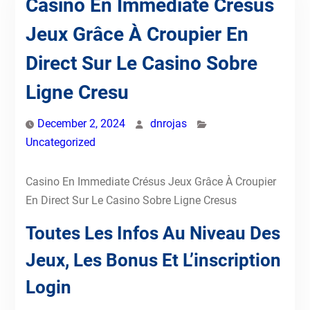
Casino En Immediate Crésus
Jeux Grâce À Croupier En
Direct Sur Le Casino Sobre
Ligne Cresu
December 2, 2024
dnrojas
Uncategorized
Casino En Immediate Crésus Jeux Grâce À Croupier
En Direct Sur Le Casino Sobre Ligne Cresus
Toutes Les Infos Au Niveau Des
Jeux, Les Bonus Et L’inscription
Login