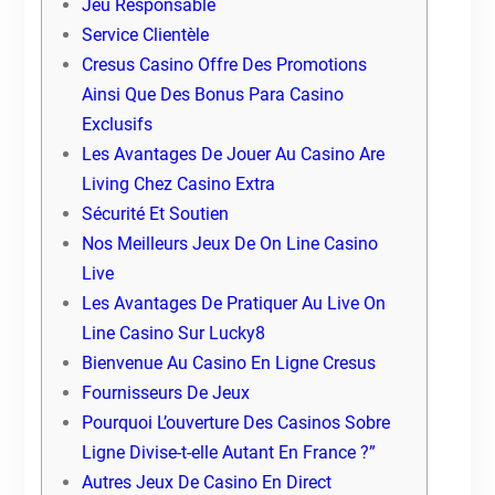
Jeu Responsable
Service Clientèle
Cresus Casino Offre Des Promotions
Ainsi Que Des Bonus Para Casino
Exclusifs
Les Avantages De Jouer Au Casino Are
Living Chez Casino Extra
Sécurité Et Soutien
Nos Meilleurs Jeux De On Line Casino
Live
Les Avantages De Pratiquer Au Live On
Line Casino Sur Lucky8
Bienvenue Au Casino En Ligne Cresus
Fournisseurs De Jeux
Pourquoi L’ouverture Des Casinos Sobre
Ligne Divise-t-elle Autant En France ?”
Autres Jeux De Casino En Direct