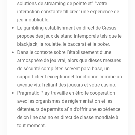
solutions de streaming de pointe et” “votre
interaction constante fill créer une expérience de
jeu inoubliable.
Le gambling establishment en direct de Cresus
propose des jeux de stand intemporels tels que le
blackjack, la roulette, le baccarat et le poker.
Dans le contexte sobre l’établissement d’une
atmosphère de jeu vrai, alors que dieses mesures
de sécurité complètes servent para base, un
support client exceptionnel fonctionne comme un
avenue vital reliant des joueurs et votre casino.
Pragmatic Play travaille en étroite cooperation
avec les organismes de réglementation et les
détenteurs de permits afin d’offrir une expérience
de on line casino en direct de classe mondiale à
tout moment.