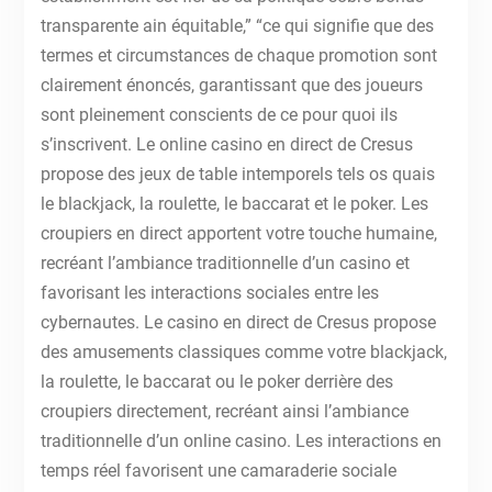
transparente ain équitable,” “ce qui signifie que des
termes et circumstances de chaque promotion sont
clairement énoncés, garantissant que des joueurs
sont pleinement conscients de ce pour quoi ils
s’inscrivent. Le online casino en direct de Cresus
propose des jeux de table intemporels tels os quais
le blackjack, la roulette, le baccarat et le poker. Les
croupiers en direct apportent votre touche humaine,
recréant l’ambiance traditionnelle d’un casino et
favorisant les interactions sociales entre les
cybernautes. Le casino en direct de Cresus propose
des amusements classiques comme votre blackjack,
la roulette, le baccarat ou le poker derrière des
croupiers directement, recréant ainsi l’ambiance
traditionnelle d’un online casino. Les interactions en
temps réel favorisent une camaraderie sociale