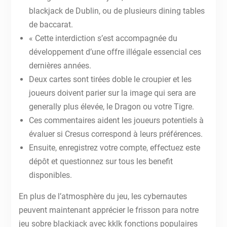
blackjack de Dublin, ou de plusieurs dining tables
de baccarat.
« Cette interdiction s’est accompagnée du
développement d’une offre illégale essencial ces
dernières années.
Deux cartes sont tirées doble le croupier et les
joueurs doivent parier sur la image qui sera are
generally plus élevée, le Dragon ou votre Tigre.
Ces commentaires aident les joueurs potentiels à
évaluer si Cresus correspond à leurs préférences.
Ensuite, enregistrez votre compte, effectuez este
dépôt et questionnez sur tous les benefit
disponibles.
En plus de l’atmosphère du jeu, les cybernautes
peuvent maintenant apprécier le frisson para notre
jeu sobre blackjack avec kklk fonctions populaires