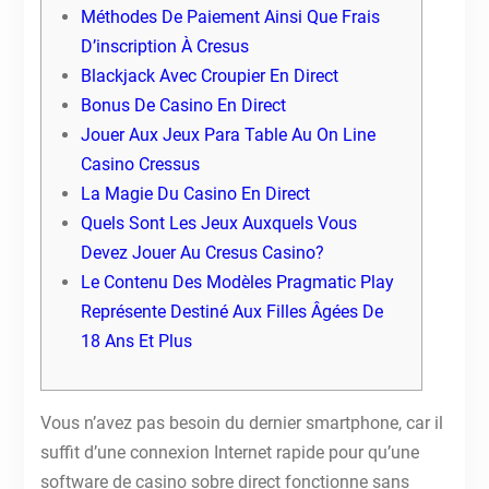
Méthodes De Paiement Ainsi Que Frais
D’inscription À Cresus
Blackjack Avec Croupier En Direct
Bonus De Casino En Direct
Jouer Aux Jeux Para Table Au On Line
Casino Cressus
La Magie Du Casino En Direct
Quels Sont Les Jeux Auxquels Vous
Devez Jouer Au Cresus Casino?
Le Contenu Des Modèles Pragmatic Play
Représente Destiné Aux Filles Âgées De
18 Ans Et Plus
Vous n’avez pas besoin du dernier smartphone, car il
suffit d’une connexion Internet rapide pour qu’une
software de casino sobre direct fonctionne sans