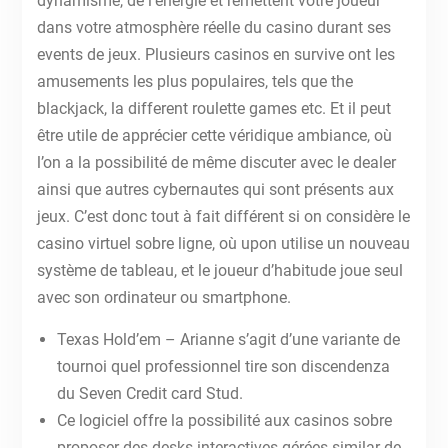
dynamisme, de l’énergie et remettent votre joueur
dans votre atmosphère réelle du casino durant ses
events de jeux. Plusieurs casinos en survive ont les
amusements les plus populaires, tels que the
blackjack, la different roulette games etc. Et il peut
être utile de apprécier cette véridique ambiance, où
l’on a la possibilité de même discuter avec le dealer
ainsi que autres cybernautes qui sont présents aux
jeux. C’est donc tout à fait différent si on considère le
casino virtuel sobre ligne, où upon utilise un nouveau
système de tableau, et le joueur d’habitude joue seul
avec son ordinateur ou smartphone.
Texas Hold’em – Arianne s’agit d’une variante de
tournoi quel professionnel tire son discendenza
du Seven Credit card Stud.
Ce logiciel offre la possibilité aux casinos sobre
proposer des desks interactives gérées similar de