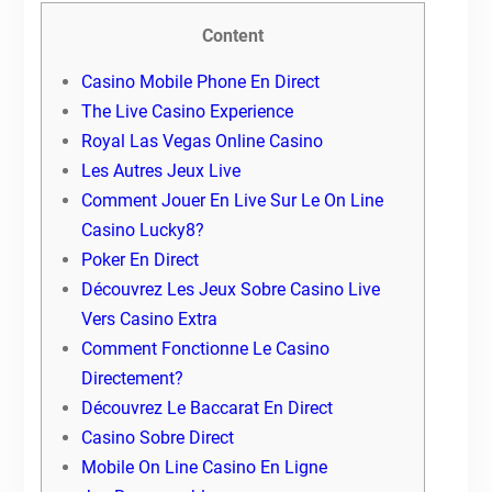
Content
Casino Mobile Phone En Direct
The Live Casino Experience
Royal Las Vegas Online Casino
Les Autres Jeux Live
Comment Jouer En Live Sur Le On Line
Casino Lucky8?
Poker En Direct
Découvrez Les Jeux Sobre Casino Live
Vers Casino Extra
Comment Fonctionne Le Casino
Directement?
Découvrez Le Baccarat En Direct
Casino Sobre Direct
Mobile On Line Casino En Ligne