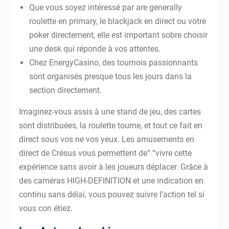
Que vous soyez intéressé par are generally
roulette en primary, le blackjack en direct ou votre
poker directement, elle est important sobre choisir
une desk qui réponde à vos attentes.
Chez EnergyCasino, des tournois passionnants
sont organisés presque tous les jours dans la
section directement.
Imaginez-vous assis à une stand de jeu, des cartes
sont distribuées, la roulette tourne, et tout ce fait en
direct sous vos ne vos yeux. Les amusements en
direct de Crésus vous permettent de” “vivre cette
expérience sans avoir à les joueurs déplacer. Grâce à
des caméras HIGH-DEFINITION et une indication en
continu sans délai, vous pouvez suivre l’action tel si
vous con étiez.