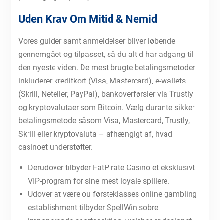
Uden Krav Om Mitid & Nemid
Vores guider samt anmeldelser bliver løbende
gennemgået og tilpasset, så du altid har adgang til
den nyeste viden. De mest brugte betalingsmetoder
inkluderer kreditkort (Visa, Mastercard), e-wallets
(Skrill, Neteller, PayPal), bankoverførsler via Trustly
og kryptovalutaer som Bitcoin. Vælg durante sikker
betalingsmetode såsom Visa, Mastercard, Trustly,
Skrill eller kryptovaluta – afhængigt af, hvad
casinoet understøtter.
Derudover tilbyder FatPirate Casino et eksklusivt
VIP-program for sine mest loyale spillere.
Udover at være ou førsteklasses online gambling
establishment tilbyder SpellWin sobre