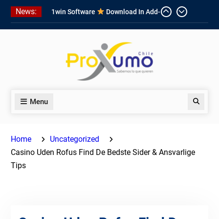
Skip
News:
1win Software
Download In Add-
to
on To Unit Installation Guide 1win
content
Nigeria
Ce qui rend Chicken Road si
populaire en France
1win App Get 1win Apk In Addition
To Enjoy About Typically The Go!
Menu
Search
Home
Uncategorized
Casino Uden Rofus Find De Bedste Sider & Ansvarlige
Tips