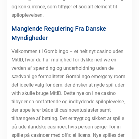
og konkurrence, som tilføjer et socialt element til
spiloplevelsen.
Manglende Regulering Fra Danske
Myndigheder
Velkommen til Gomblingo – et helt nyt casino uden
MitID, hvor du har mulighed for dykke ned we en
verden af spænding og underholdning uden de
sædvanlige formaliteter. Gomblingo emergeny room
det ideelle valg for dem, der ønsker at nyde spil uden
with skulle bruge MitID. Dette nye on line casino
tilbyder en omfattende og indbydende spiloplevelse,
der appellerer både til casinoentusiaster samt
tilhængere af betting. Det er trygt og sikkert at spille
på udenlandske casinoer, hvis person sørger for in
spille på casinoer med officiel licens. Nye spillesider