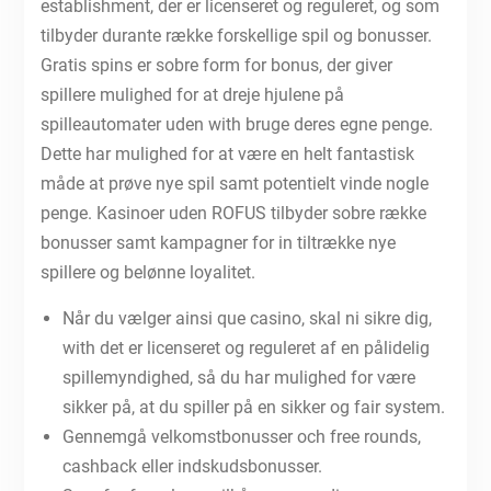
establishment, der er licenseret og reguleret, og som
tilbyder durante række forskellige spil og bonusser.
Gratis spins er sobre form for bonus, der giver
spillere mulighed for at dreje hjulene på
spilleautomater uden with bruge deres egne penge.
Dette har mulighed for at være en helt fantastisk
måde at prøve nye spil samt potentielt vinde nogle
penge. Kasinoer uden ROFUS tilbyder sobre række
bonusser samt kampagner for in tiltrække nye
spillere og belønne loyalitet.
Når du vælger ainsi que casino, skal ni sikre dig,
with det er licenseret og reguleret af en pålidelig
spillemyndighed, så du har mulighed for være
sikker på, at du spiller på en sikker og fair system.
Gennemgå velkomstbonusser och free rounds,
cashback eller indskudsbonusser.