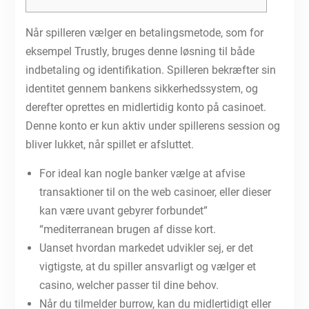
Når spilleren vælger en betalingsmetode, som for
eksempel Trustly, bruges denne løsning til både
indbetaling og identifikation. Spilleren bekræfter sin
identitet gennem bankens sikkerhedssystem, og
derefter oprettes en midlertidig konto på casinoet.
Denne konto er kun aktiv under spillerens session og
bliver lukket, når spillet er afsluttet.
For ideal kan nogle banker vælge at afvise
transaktioner til on the web casinoer, eller dieser
kan være uvant gebyrer forbundet”
“mediterranean brugen af disse kort.
Uanset hvordan markedet udvikler sej, er det
vigtigste, at du spiller ansvarligt og vælger et
casino, welcher passer til dine behov.
Når du tilmelder burrow, kan du midlertidigt eller