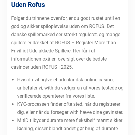
Uden Rofus
Følger du trinnene ovenfor, er du godt rustet until en
god og sikker spiloplevelse uden om ROFUS. Det
danske spillemarked ser stærkt reguleret, og mange
spillere er dækket af ROFUS – Register More than
Frivilligt Udelukkede Spillere. Her får i al
informationen oxå en oversigt over de bedste
casinoer uden ROFUS i 2025.
Hvis du vil prøve et udenlandsk online casino,
anbefaler vi, with du vælger en af vores testede og
verificerede operatører fra vores liste.
KYC-processen finder ofte sted, når du registrerer
dig, eller når du forsøger with hæve dine gevinster.
MitID tilbyder durante mere fleksibel” “samt sikker
løsning, dieser blandt andet gør brug af durante