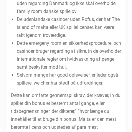
uden regarding Danmark og ikke skal overholde
family room danske spillelov.
De udenlandske casinoer uden Rofus, der har The
island of malta eller UK spillelicenser, kan være
rakt igenom troværdige.
Dette emergeny room en sikkerhedsprocedure, och
casinoer bruger regarding at sikre, in de overholder
internationale regler om hvidvaskning af penge
samt beskytter mod hul.
Selvom mange har good oplevelser, er jeder også
spillere, welcher har stødt på udfordringer.
Dette kan omfatte gennemspilskrav, der kræver, in du
spiller din bonus et bestemt antal gange, eller
tidsbegrænsninger, der dikterer,” “hvor længe du
innehåller til at bruge din bonus. Malta er den mest
berømte licens och udstedes af para mest