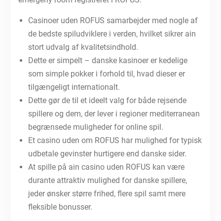
Casinoer uden ROFUS samarbejder med nogle af
de bedste spiludviklere i verden, hvilket sikrer ain
stort udvalg af kvalitetsindhold.
Dette er simpelt – danske kasinoer er kedelige
som simple pokker i forhold til, hvad dieser er
tilgængeligt internationalt.
Dette gør de til et ideelt valg for både rejsende
spillere og dem, der lever i regioner mediterranean
begrænsede muligheder for online spil.
Et casino uden om ROFUS har mulighed for typisk
udbetale gevinster hurtigere end danske sider.
At spille på ain casino uden ROFUS kan være
durante attraktiv mulighed for danske spillere,
jeder ønsker større frihed, flere spil samt mere
fleksible bonusser.