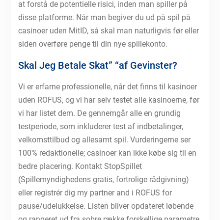
at forstå de potentielle risici, inden man spiller på
disse platforme. Når man begiver du ud på spil på
casinoer uden MitID, så skal man naturligvis før eller
siden overføre penge til din nye spillekonto.
Skal Jeg Betale Skat” “af Gevinster?
Vi er erfarne professionelle, når det finns til kasinoer
uden ROFUS, og vi har selv testet alle kasinoerne, før
vi har listet dem. De gennemgår alle en grundig
testperiode, som inkluderer test af indbetalinger,
velkomsttilbud og allesamt spil. Vurderingerne ser
100% redaktionelle; casinoer kan ikke købe sig til en
bedre placering. Kontakt StopSpillet
(Spillemyndighedens gratis, fortrolige rådgivning)
eller registrér dig my partner and i ROFUS for
pause/udelukkelse. Listen bliver opdateret løbende
og rangeret ud fra sobre række forskellige parametre,