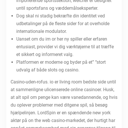
imponerende sportssektion, welcher er designet
until sportsfans og væddemålseksperter.
Dog skal ni stadig bekræfte din identitet ved
udbetalinger på de fleste sider for at overholde
internationale modulator.
Uanset om du im or her ny spiller eller erfaren
entusiast, provider vi dig værktøjerne til at træffe
et sikkert og informeret valg.
Platformen er moderne og byder på et” “stort
udvalg af både slots og casino.
Casino-uden-rofus. io er living room bedste side until
at sammenligne ulicenserede online casinoer. Husk,
at alt spil om penge kan være vanedannende, og hvis
du oplever problemer med ditgene spil, så besøg
hjælpelinjen. LordSpin er en spændende new york
aktør på on the web casino-markedet, der hurtigt har