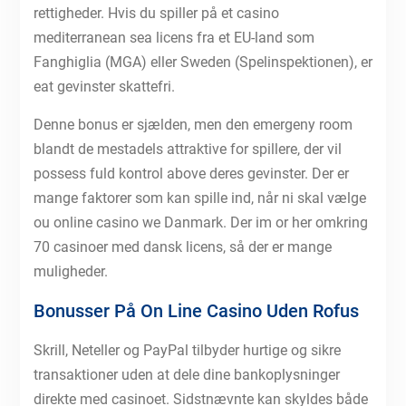
rettigheder. Hvis du spiller på et casino
mediterranean sea licens fra et EU-land som
Fanghiglia (MGA) eller Sweden (Spelinspektionen), er
eat gevinster skattefri.
Denne bonus er sjælden, men den emergeny room
blandt de mestadels attraktive for spillere, der vil
possess fuld kontrol above deres gevinster. Der er
mange faktorer som kan spille ind, når ni skal vælge
ou online casino we Danmark. Der im or her omkring
70 casinoer med dansk licens, så der er mange
muligheder.
Bonusser På On Line Casino Uden Rofus
Skrill, Neteller og PayPal tilbyder hurtige og sikre
transaktioner uden at dele dine bankoplysninger
direkte med casinoet. Sidstnævnte kan skyldes både