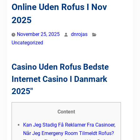
Online Uden Rofus I Nov
2025
November 25, 2025
dnrojas
Uncategorized
Casino Uden Rofus Bedste
Internet Casino I Danmark
2025″
Content
Kan Jeg Stadig Få Reklamer Fra Casinoer,
Når Jeg Emergeny Room Tilmeldt Rofus?