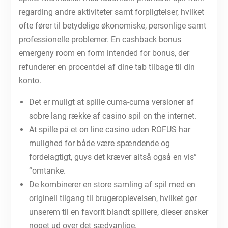
regarding andre aktiviteter samt forpligtelser, hvilket
ofte fører til betydelige økonomiske, personlige samt
professionelle problemer. En cashback bonus
emergeny room en form intended for bonus, der
refunderer en procentdel af dine tab tilbage til din
konto.
Det er muligt at spille cuma-cuma versioner af
sobre lang række af casino spil on the internet.
At spille på et on line casino uden ROFUS har
mulighed for både være spændende og
fordelagtigt, guys det kræver altså også en vis”
“omtanke.
De kombinerer en store samling af spil med en
originell tilgang til brugeroplevelsen, hvilket gør
unserem til en favorit blandt spillere, dieser ønsker
noget ud over det sædvanlige.