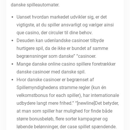
danske spilleautomater.
Uanset hvordan markedet udvikler sig, er det
vigtigste, at du spiller ansvarligt og vælger ainsi
que casino, der circuler til dine behov.
Desuden kan udenlandske casinoer tilbyde
hurtigere spil, da de ikke er bundet af samme
begrænsninger som danske” “casinoer.
Mange danske online casino spillere foretrækker
danske casinoer med danske spil.
Hvor danske casinoer er begrænset af
Spillemyndighedens stramme regler (kun én
velkomstbonus for each spiller), har internationale
udbydere langt mere frihed.” “[newline]Det betyder,
at man som spiller har mulighed for finde både
større bonusbeløb, flere sorter kampagner og
løbende belønninger, der case spillet spændende.