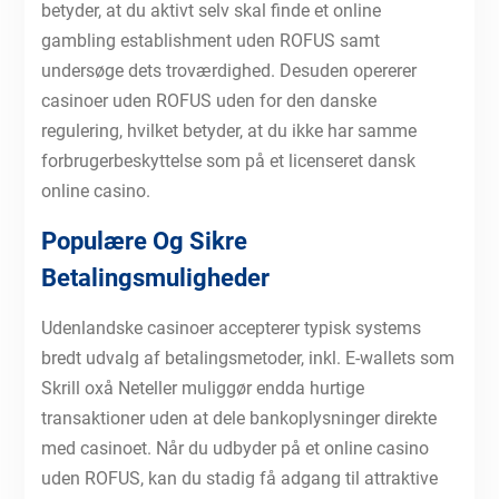
betyder, at du aktivt selv skal finde et online
gambling establishment uden ROFUS samt
undersøge dets troværdighed. Desuden opererer
casinoer uden ROFUS uden for den danske
regulering, hvilket betyder, at du ikke har samme
forbrugerbeskyttelse som på et licenseret dansk
online casino.
Populære Og Sikre
Betalingsmuligheder
Udenlandske casinoer accepterer typisk systems
bredt udvalg af betalingsmetoder, inkl. E-wallets som
Skrill oxå Neteller muliggør endda hurtige
transaktioner uden at dele bankoplysninger direkte
med casinoet. Når du udbyder på et online casino
uden ROFUS, kan du stadig få adgang til attraktive