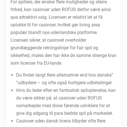
For spillere, der ønsker flere muligheder og større
frihed, kan casinoer uden ROFUS derfor være ainsi
que attraktivt valg. Licensen er relativt let at få
oplukke til for casinoer, hvilket gør living area
populær blandt nye udenlandske platforme.
Licensen sikrer, at casinoet overholder
grundlæggende retningslinjer for fair spil og
sikkerhed, males den har ikke de samme strenge krav
som licenser fra EU-lande.
Du finder langt flere alternativer end hos danske”
“udbydere – og ofte også hurtigere udbetalinger.
Hvis du leder efter en fantastisk spiloplevelse, kan
du være sikker på, at casinoer uden ROFUS
samarbejder med disse førende udviklere for at
give dig adgang til para bedste spil på markedet.
Casinoer uden dansk licens tilbyder ofte flere