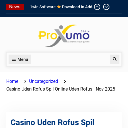
Skip
News:
1win Software
Download In Add-
to
on To Unit Installation Guide 1win
content
Nigeria
Ce qui rend Chicken Road si
populaire en France
1win App Get 1win Apk In Addition
To Enjoy About Typically The Go!
Menu
Search
Home
Uncategorized
Casino Uden Rofus Spil Online Uden Rofus I Nov 2025
Casino Uden Rofus Spil