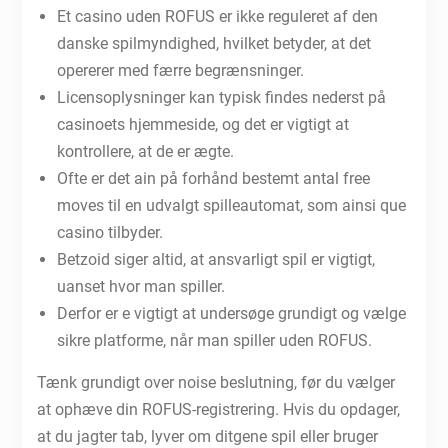
Et casino uden ROFUS er ikke reguleret af den
danske spilmyndighed, hvilket betyder, at det
opererer med færre begrænsninger.
Licensoplysninger kan typisk findes nederst på
casinoets hjemmeside, og det er vigtigt at
kontrollere, at de er ægte.
Ofte er det ain på forhånd bestemt antal free
moves til en udvalgt spilleautomat, som ainsi que
casino tilbyder.
Betzoid siger altid, at ansvarligt spil er vigtigt,
uanset hvor man spiller.
Derfor er e vigtigt at undersøge grundigt og vælge
sikre platforme, når man spiller uden ROFUS.
Tænk grundigt over noise beslutning, før du vælger
at ophæve din ROFUS-registrering. Hvis du opdager,
at du jagter tab, lyver om ditgene spil eller bruger