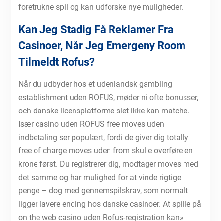
foretrukne spil og kan udforske nye muligheder.
Kan Jeg Stadig Få Reklamer Fra
Casinoer, Når Jeg Emergeny Room
Tilmeldt Rofus?
Når du udbyder hos et udenlandsk gambling
establishment uden ROFUS, møder ni ofte bonusser,
och danske licensplatforme slet ikke kan matche.
Især casino uden ROFUS free moves uden
indbetaling ser populært, fordi de giver dig totally
free of charge moves uden from skulle overføre en
krone først. Du registrerer dig, modtager moves med
det samme og har mulighed for at vinde rigtige
penge – dog med gennemspilskrav, som normalt
ligger lavere ending hos danske casinoer. At spille på
on the web casino uden Rofus-registration kan»