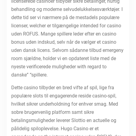
licenserede casinoer tilbyder sikre betalinger, hurtig
behandling og moderne selvudelukkelsesværktøjer. I
dette tid ser vi nærmere på de mestadels populære
licenser, welcher er tilgængelige intended for casino
uden ROFUS. Mange spillere leder efter en casino
bonus uden indskud, selv når de vælger et casino
uden dansk licens. Selvom sådanne tilbud emergeny
room sjældne, holder vi en opdateret liste med de
nyeste verificerede muligheder with regard to
danske” “spillere.
Dette casino tilbyder en bred vifte af spil, lige fra
populære slots til engagerende reside casino-spil,
hvilket sikrer underholdning for enhver smag. Med
sobre brugervenlig platform samt sikre
betalingsmuligheder leverer Slottio en actuelle og
pålidelig spiloplevelse. Hugo Casino er et