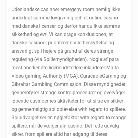
Udenlandske casinoer emergeny room nemlig ikke
underlagt samme lovgivning och et online casino
med danske licenser, og derfor har du ikke samme
sikkerhed og evt. Vi kan drage konklusionen, at
danske casinoer prioriterer spillerbeskyttelse og
ansvarligt spil højere på grund af deres strenge
regulering (via Spillemyndigheden). Nogle af para
mest anerkendte licensudstedere inkluderer Malta
Video gaming Authority (MGA), Curacao eGaming og
Gibraltar Gambling Commission. Disse myndigheder
gennemfører strenge kontrolprocedurer og overvåger
løbende casinoernes aktiviteter for at sikre en sikker
og gennemsigtig spiloplevelse with regard to spillere.
Spiludvalget ser en nøglefaktor with regard to mange
spillere, når de vælger ain casino. Det rette udvalg
sikrer, from spillere altid har adgang til deres