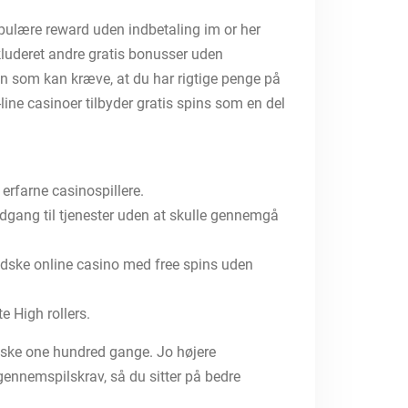
pulære reward uden indbetaling im or her
nkluderet andre gratis bonusser uden
n som kan kræve, at du har rigtige penge på
line casinoer tilbyder gratis spins som en del
erfarne casinospillere.
 adgang til tjenester uden at skulle gennemgå
ndske online casino med free spins uden
 High rollers.
åske one hundred gange. Jo højere
 gennemspilskrav, så du sitter på bedre