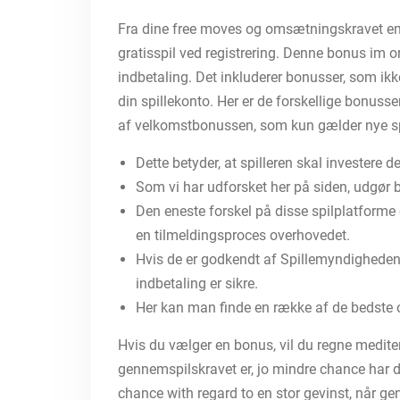
Fra dine free moves og omsætningskravet eme
gratisspil ved registrering. Denne bonus im o
indbetaling. Det inkluderer bonusser, som i
din spillekonto. Her er de forskellige bonusse
af velkomstbonussen, som kun gælder nye sp
Dette betyder, at spilleren skal investere 
Som vi har udforsket her på siden, udgør b
Den eneste forskel på disse spilplatforme 
en tilmeldingsproces overhovedet.
Hvis de er godkendt af Spillemyndigheden
indbetaling er sikre.
Her kan man finde en række af de bedste o
Hvis du vælger en bonus, vil du regne medit
gennemspilskravet er, jo mindre chance har du
chance with regard to en stor gevinst, når ge