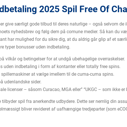
betaling 2025 Spil Free Of Cha
ller give særligt gode tilbud til deres naturlige – også selvom d
sinoets nyhedsbrev og følg dem på comune medier. Så kan du væ
 har mulighed for du sikre dig, at du aldrig går glip af et særli
re typer bonusser uden indbetaling.
 vilkår og betingelser for at undgå ubehagelige overraskelser.
uden indbetaling i form af kontanter eller totally free spins.
ge spillemaskiner at vælge imellem til de cuma-cuma spins.
på udenlandske sider.
onale licenser – såsom Curacao, MGA eller” “UKGC – som ikke er
 tilbyder spil fra anerkendte udbydere. Dette ser nemlig din assur
gelmæssigt bliver revideret af uafhængige tredjeparter (som eCOG