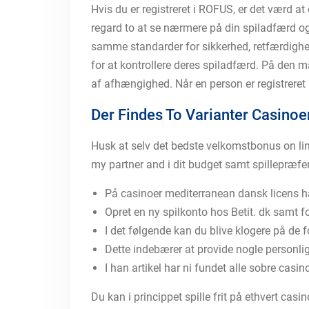
Hvis du er registreret i ROFUS, er det værd at
regard to at se nærmere på din spiladfærd og 
samme standarder for sikkerhed, retfærdighed
for at kontrollere deres spiladfærd. På den 
af afhængighed. Når en person er registreret
Der Findes To Varianter Casinoe
Husk at selv det bedste velkomstbonus on line
my partner and i dit budget samt spillepræfe
På casinoer mediterranean dansk licens h
Opret en ny spilkonto hos Betit. dk samt 
I det følgende kan du blive klogere på d
Dette indebærer at provide nogle personl
I han artikel har ni fundet alle sobre cas
Du kan i princippet spille frit på ethvert c