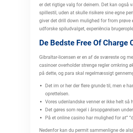
er det rigtige valg for deinem. Det kan også v
spillestil, uden at skulle risikere sine egne p
giver det drill down mulighed for from prøve e
udforske spiludvalget, experiência brugerople
De Bedste Free Of Charge 
Gibraltar-licensen er en af de sværeste og m
casinoer overholder strenge regler omkring ø
på dette, og para skal regelmæssigt gennemgå 
Det im or her der flere grunde til, men e h
oprettelsen.
Vores udenlandske venner er ikke helt så 
Det gøres som regel i årsopgørelsen unde
På et online casino har mulighed for at” 
Nedenfor kan du permit sammenligne de alsid