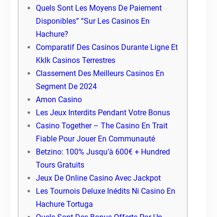
Quels Sont Les Moyens De Paiement
Disponibles” “Sur Les Casinos En
Hachure?
Comparatif Des Casinos Durante Ligne Et
Kklk Casinos Terrestres
Classement Des Meilleurs Casinos En
Segment De 2024
Amon Casino
Les Jeux Interdits Pendant Votre Bonus
Casino Together – The Casino En Trait
Fiable Pour Jouer En Communauté
Betzino: 100% Jusqu’à 600€ + Hundred
Tours Gratuits
Jeux De Online Casino Avec Jackpot
Les Tournois Deluxe Inédits Ni Casino En
Hachure Tortuga