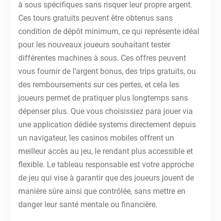
à sous spécifiques sans risquer leur propre argent.
Ces tours gratuits peuvent être obtenus sans
condition de dépôt minimum, ce qui représente idéal
pour les nouveaux joueurs souhaitant tester
différentes machines à sous. Ces offres peuvent
vous fournir de l’argent bonus, des trips gratuits, ou
des remboursements sur ces pertes, et cela les
joueurs permet de pratiquer plus longtemps sans
dépenser plus. Que vous choisissiez para jouer via
une application dédiée systems directement depuis
un navigateur, les casinos mobiles offrent un
meilleur accès au jeu, le rendant plus accessible et
flexible. Le tableau responsable est votre approche
de jeu qui vise à garantir que des joueurs jouent de
manière sûre ainsi que contrôlée, sans mettre en
danger leur santé mentale ou financière.