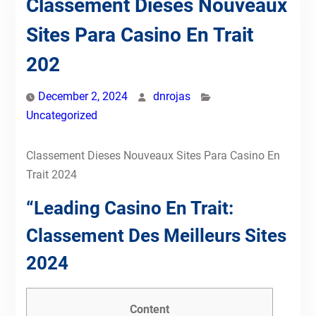
Classement Dieses Nouveaux
Sites Para Casino En Trait
202
December 2, 2024
dnrojas
Uncategorized
Classement Dieses Nouveaux Sites Para Casino En
Trait 2024
“Leading Casino En Trait:
Classement Des Meilleurs Sites
2024
Content