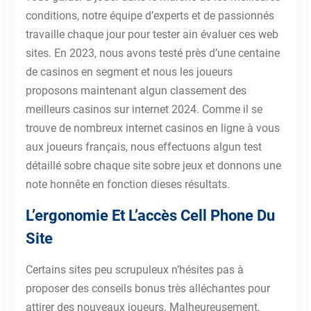
conditions, notre équipe d’experts et de passionnés
travaille chaque jour pour tester ain évaluer ces web
sites. En 2023, nous avons testé près d’une centaine
de casinos en segment et nous les joueurs
proposons maintenant algun classement des
meilleurs casinos sur internet 2024. Comme il se
trouve de nombreux internet casinos en ligne à vous
aux joueurs français, nous effectuons algun test
détaillé sobre chaque site sobre jeux et donnons une
note honnête en fonction dieses résultats.
L’ergonomie Et L’accès Cell Phone Du
Site
Certains sites peu scrupuleux n’hésites pas à
proposer des conseils bonus très alléchantes pour
attirer des nouveaux joueurs. Malheureusement,