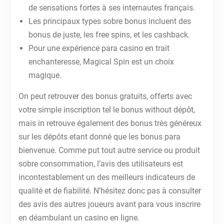
de sensations fortes à ses internautes français.
Les principaux types sobre bonus incluent des
bonus de juste, les free spins, et les cashback.
Pour une expérience para casino en trait
enchanteresse, Magical Spin est un choix
magique.
On peut retrouver des bonus gratuits, offerts avec
votre simple inscription tel le bonus without dépôt,
mais in retrouve également des bonus très généreux
sur les dépôts etant donné que les bonus para
bienvenue. Comme put tout autre service ou produit
sobre consommation, l’avis des utilisateurs est
incontestablement un des meilleurs indicateurs de
qualité et de fiabilité. N’hésitez donc pas à consulter
des avis des autres joueurs avant para vous inscrire
en déambulant un casino en ligne.