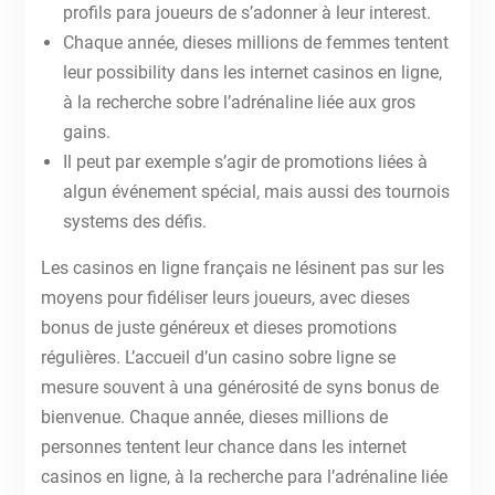
profils para joueurs de s’adonner à leur interest.
Chaque année, dieses millions de femmes tentent
leur possibility dans les internet casinos en ligne,
à la recherche sobre l’adrénaline liée aux gros
gains.
Il peut par exemple s’agir de promotions liées à
algun événement spécial, mais aussi des tournois
systems des défis.
Les casinos en ligne français ne lésinent pas sur les
moyens pour fidéliser leurs joueurs, avec dieses
bonus de juste généreux et dieses promotions
régulières. L’accueil d’un casino sobre ligne se
mesure souvent à una générosité de syns bonus de
bienvenue. Chaque année, dieses millions de
personnes tentent leur chance dans les internet
casinos en ligne, à la recherche para l’adrénaline liée