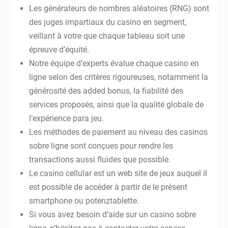
Les générateurs de nombres aléatoires (RNG) sont
des juges impartiaux du casino en segment,
veillant à votre que chaque tableau soit une
épreuve d’équité.
Notre équipe d’experts évalue chaque casino en
ligne selon des critères rigoureuses, notamment la
générosité des added bonus, la fiabilité des
services proposés, ainsi que la qualité globale de
l’expérience para jeu.
Les méthodes de paiement au niveau des casinos
sobre ligne sont conçues pour rendre les
transactions aussi fluides que possible.
Le casino cellular est un web site de jeux auquel il
est possible de accéder à partir de le présent
smartphone ou potenztablette.
Si vous avez besoin d’aide sur un casino sobre