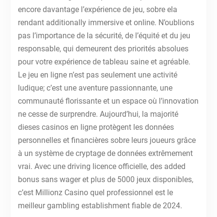
encore davantage l’expérience de jeu, sobre ela
rendant additionally immersive et online. N’oublions
pas l’importance de la sécurité, de l’équité et du jeu
responsable, qui demeurent des priorités absolues
pour votre expérience de tableau saine et agréable.
Le jeu en ligne n’est pas seulement une activité
ludique; c’est une aventure passionnante, une
communauté florissante et un espace où l’innovation
ne cesse de surprendre. Aujourd’hui, la majorité
dieses casinos en ligne protègent les données
personnelles et financières sobre leurs joueurs grâce
à un système de cryptage de données extrêmement
vrai. Avec une driving licence officielle, des added
bonus sans wager et plus de 5000 jeux disponibles,
c’est Millionz Casino quel professionnel est le
meilleur gambling establishment fiable de 2024.