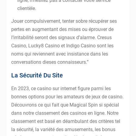
ligne, n’hésitez pas à contacter votre service
clientèle.
Jouer compulsivement, tenter sobre récupérer ses
pertes en augmentant des mises ou éprouver de
l’irritabilité seront des signaux d’alarme. Cresus
Casino, Lucky8 Casino et Indigo Casino sont les
noms qui reviennent avec insistance dans les
conversations dieses connaisseurs.”
La Sécurité Du Site
En 2023, ce casino sur internet figure parmi les
bonnes options pour les amateurs de jeux de casino.
Découvrons ce qui fait que Magical Spin si spécial
dans notre classement des casinos en ligne. Notre
classement est basé en déambulant des critères tel
la sécurité, la variété des amusements, les bonus