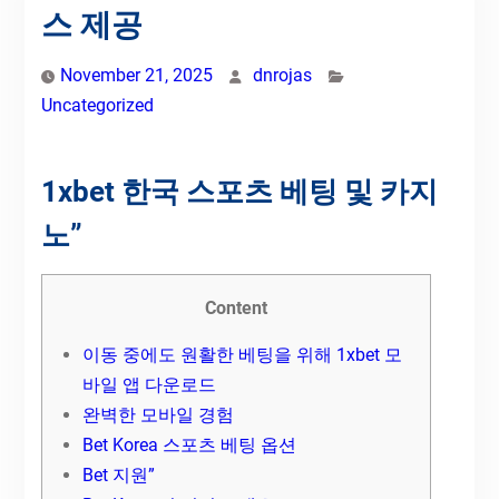
스 제공
November 21, 2025
dnrojas
Uncategorized
1xbet 한국 스포츠 베팅 및 카지
노”
Content
이동 중에도 원활한 베팅을 위해 1xbet 모
바일 앱 다운로드
완벽한 모바일 경험
Bet Korea 스포츠 베팅 옵션
Bet 지원”