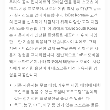
우리의 공식 웹사이트와 모바일 앱을 통해 스포츠 이
벤트, 베팅 프로모션, 새로운 게임 출시 등 다양한 뉴스
가 실시간으로 업데이트됩니다. 1xBet Korea는 고객
의 문제를 신속하게 해결하기 위해 다양한 고객 지원
서비스를 제공합니다. 이 외에도 1xBet South Korea
는 사용자에게 안전한 플랫폼을 제공하기 위해 다양
한 보안 기술을 적용하고 있습니다. 이 외에도, 고객
지원 서비스와 안전한 결제 옵션을 통해 전체적인 사
용자 경험을 극대화합니다. 전반적으로 1xBet 모바일
앱은 스마트폰이나 태블릿에서 베팅을 선호하는 사용
자에게 편리한 옵션이며 데스크톱 버전과 유사한 경
험을 제공합니다.
기존 사용자는 무료 베팅, 캐쉬백 제공, 베팅에 대한
포인트를 얻을 수 있는 로열티 프로그램” “참여와
같은 정기적인 프로모션을 즐길 수 있습니다.
축구, 농구, 야구, 배구 등 인기 있는 스포츠는 물론,