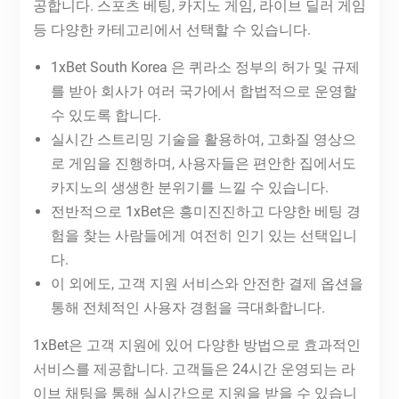
공합니다. 스포츠 베팅, 카지노 게임, 라이브 딜러 게임
등 다양한 카테고리에서 선택할 수 있습니다.
1xBet South Korea 은 퀴라소 정부의 허가 및 규제
를 받아 회사가 여러 국가에서 합법적으로 운영할
수 있도록 합니다.
실시간 스트리밍 기술을 활용하여, 고화질 영상으
로 게임을 진행하며, 사용자들은 편안한 집에서도
카지노의 생생한 분위기를 느낄 수 있습니다.
전반적으로 1xBet은 흥미진진하고 다양한 베팅 경
험을 찾는 사람들에게 여전히 인기 있는 선택입니
다.
이 외에도, 고객 지원 서비스와 안전한 결제 옵션을
통해 전체적인 사용자 경험을 극대화합니다.
1xBet은 고객 지원에 있어 다양한 방법으로 효과적인
서비스를 제공합니다. 고객들은 24시간 운영되는 라
이브 채팅을 통해 실시간으로 지원을 받을 수 있습니