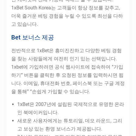
1xBet South Korea는 고객들이 항상 정보를 갖추고,
더욱 즐거운 베팅 경험을 누릴 수 있도록 최선을 다하
고 있습니다.
Bet 보너스 제공
전반적으로 1xBet은 흥미진진하고 다양한 베팅 경험
을 찾는 사람들에게 여전히 인기 있는 선택입니다.
1xbet에 가입하려면 공식 웹사이트에 접속하여 “가입
하기” 버튼을 클릭한 후 요청된 정보를 입력하시면 됩
니다. 이메일, 휴대전화 번호, 페이스북 또는 구글 계정
을 통해” “손쉽게 가입할 수 있습니다.
1xBet은 2007년에 설립된 국제적으로 유명한 온라
인 북메이커입니다.
새로운 사용자에게는 튜토리얼, 데모 라운드, 그리
고 보상 있는 환영 보너스가 제공됩니다.