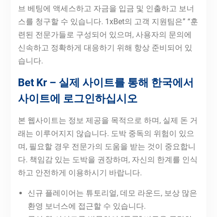
브 베팅에 액세스하고 자금을 입금 및 인출하고 보너
스를 청구할 수 있습니다. 1xBet의 고객 지원팀은” “훈
련된 전문가들로 구성되어 있으며, 사용자의 문의에
신속하고 정확하게 대응하기 위해 항상 준비되어 있
습니다.
Bet Kr – 실제 사이트를 통해 한국에서
사이트에 로그인하십시오
본 웹사이트는 정보 제공을 목적으로 하며, 실제 돈 거
래는 이루어지지 않습니다. 도박 중독의 위험이 있으
며, 필요할 경우 전문가의 도움을 받는 것이 중요합니
다. 책임감 있는 도박을 권장하며, 자신의 한계를 인식
하고 안전하게 이용하시기 바랍니다.
신규 플레이어는 튜토리얼, 데모 라운드, 보상 많은
환영 보너스에 접근할 수 있습니다.