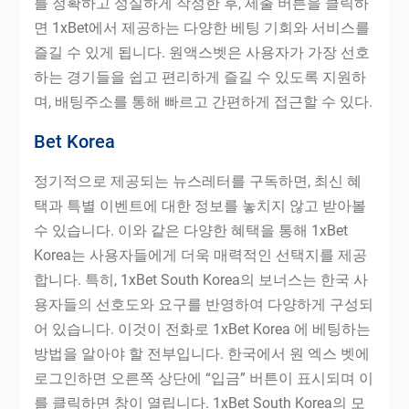
를 정확하고 성실하게 작성한 후, 제출 버튼을 클릭하
면 1xBet에서 제공하는 다양한 베팅 기회와 서비스를
즐길 수 있게 됩니다. 원액스벳은 사용자가 가장 선호
하는 경기들을 쉽고 편리하게 즐길 수 있도록 지원하
며, 배팅주소를 통해 빠르고 간편하게 접근할 수 있다.
Bet Korea
정기적으로 제공되는 뉴스레터를 구독하면, 최신 혜
택과 특별 이벤트에 대한 정보를 놓치지 않고 받아볼
수 있습니다. 이와 같은 다양한 혜택을 통해 1xBet
Korea는 사용자들에게 더욱 매력적인 선택지를 제공
합니다. 특히, 1xBet South Korea의 보너스는 한국 사
용자들의 선호도와 요구를 반영하여 다양하게 구성되
어 있습니다. 이것이 전화로 1xBet Korea 에 베팅하는
방법을 알아야 할 전부입니다. 한국에서 원 엑스 벳에
로그인하면 오른쪽 상단에 “입금” 버튼이 표시되며 이
를 클릭하면 창이 열립니다. 1xBet South Korea의 모