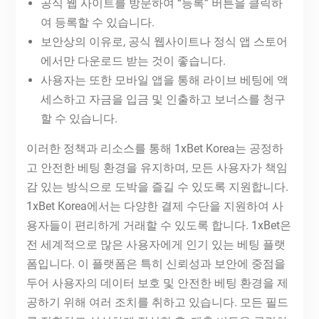
공식 웹 사이트를 방문하여 “등록” 버튼을 클릭하
여 등록할 수 있습니다.
보안상의 이유로, 공식 웹사이트나 정식 앱 스토어
에서만 다운로드 받는 것이 좋습니다.
사용자는 또한 모바일 앱을 통해 라이브 베팅에 액
세스하고 자금을 입금 및 인출하고 보너스를 청구
할 수 있습니다.
이러한 정책과 리소스를 통해 1xBet Korea는 공정하
고 안전한 베팅 환경을 유지하며, 모든 사용자가 책임
감 있는 방식으로 도박을 즐길 수 있도록 지원합니다.
1xBet Korea에서는 다양한 결제 수단을 지원하여 사
용자들이 편리하게 거래할 수 있도록 합니다. 1xBet은
전 세계적으로 많은 사용자에게 인기 있는 베팅 플랫
폼입니다. 이 플랫폼은 특히 신뢰성과 보안에 중점을
두어 사용자의 데이터 보호 및 안전한 베팅 환경을 제
공하기 위해 여러 조치를 취하고 있습니다. 모든 필드