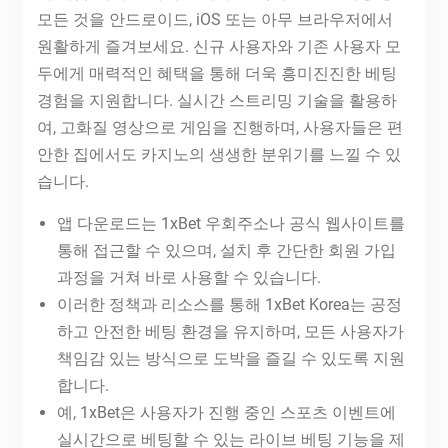
모든 것을 안드로이드, iOS 또는 아무 브라우저에서
원활하게 즐겨보세요. 신규 사용자와 기존 사용자 모
두에게 매력적인 혜택을 통해 더욱 흥미진진한 베팅
경험을 지원합니다. 실시간 스트리밍 기술을 활용하
여, 고화질 영상으로 게임을 진행하며, 사용자들은 편
안한 집에서도 카지노의 생생한 분위기를 느낄 수 있
습니다.
앱 다운로드는 1xBet 우회주소나 공식 웹사이트를
통해 접근할 수 있으며, 설치 후 간단한 회원 가입
과정을 거쳐 바로 사용할 수 있습니다.
이러한 정책과 리소스를 통해 1xBet Korea는 공정
하고 안전한 베팅 환경을 유지하며, 모든 사용자가
책임감 있는 방식으로 도박을 즐길 수 있도록 지원
합니다.
예, 1xBet은 사용자가 진행 중인 스포츠 이벤트에
실시간으로 베팅할 수 있는 라이브 베팅 기능을 제