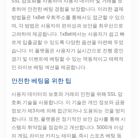
SSL 암호화를 사용하여 사용자 데이터 및 거래를 보
호하여 안전한 베팅 경험을 보장합니다. 이러한 결제
방법들은 1xBet 우회주소를 통해서도 접근할 수 있으
며, 각 방법은 사용자의 편의성과 보안을 최우선으로
고려하여 제공됩니다. 1xBet에서는 사용자가 쉽고 빠
르게 입출금할 수 있도록 다양한 옵션을 마련해 두었
습니다. 이 플랫폼은 사용자가 실시간으로 진행 중인
경기 및 이벤트에 베팅할 수 있는 역동적이고 매력적
인 라이브 베팅 섹션을 제공합니다.
안전한 베팅을 위한 팁
사용자 데이터의 보호와 거래의 안전을 위해 SSL 암
호화 기술을 사용합니다. 이 기술은 개인 정보와 금융
정보가 제3자에 의해 접근되거나 도용되는 것을 방지
합니다. 또한, 플랫폼은 정기적인 보안 감사를 통해 시
스템의 취약점을 점검하고 개선합니다. 5000개 이상
의 게임, 라이브 카지노 테이블, 즉시 스포츠 베팅 등