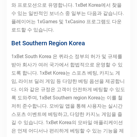
와 프로모션으로 유명합니다. 1xBet Korea에서 찾을
수 있는 일반적인 보너스 중 일부는 다음과 같습니다.
플레이어는 1xGames 및 1xCasino 프로그램도 다운
로드할 수 있습니다.
Bet Southern Region Korea
1xBet South Korea 은 퀴라소 정부의 허가 및 규제를
받아 회사가 여러 국가에서 합법적으로 운영할 수 있
도록 합니다. 1xBet Korea는 스포츠 베팅, 카지노 게
임, 라이브 딜러 게임 등 다양한 베팅 옵션을 제공합니
다. 이와 같은 규정은 고객이 안전하게 베팅할 수 있도
록 도와주며, 1xBet Southern region Korea는 이를 철
저히 준수합니다. 모바일 앱을 통해 사용자는 실시간
스포츠 이벤트에 베팅하고, 다양한 카지노 게임을 즐
길 수 있습니다. 1xBet Korea의 모바일 애플리케이션
은 언제 어디서나 편리하게 베팅할 수 있는 기능을 제