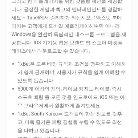
그리고 한국 플레이어를 위한 맞춤형 제안을 제공합
니다. 공정한 게임과 최고의 엔터테인먼트를 경험하
세요 – 1xbet에서 승리자가 되십시오. 1엑스벳 북메
이커는 고객에게 모바일 애플리케이션뿐만 아니라
Windows용 완전히 독립적인 데스크톱 프로그램을 제
공합니다. IOS 기기용 앱은 브랜드 앱 스토어 마켓플
레이스에서 다운로드할 수 있습니다.
1xBet은 모든 베팅 규칙과 조건을 명확하고 이해하
기 쉽게 공개하며, 사용자가 규칙을 쉽게 이해할 수
있도록 돕습니다.
5000개 이상의 게임, 라이브 카지노 테이블, 즉시
스포츠 베팅 등 모든 것을 안드로이드, iOS 또는 아
무 브라우저에서 원활하게 즐겨보세요.
1xBet South Korea는 고객들이 항상 정보를 갖추
고, 더욱 즐거운 베팅 경험을 누릴 수 있도록 최선
을 다하고 있습니다.