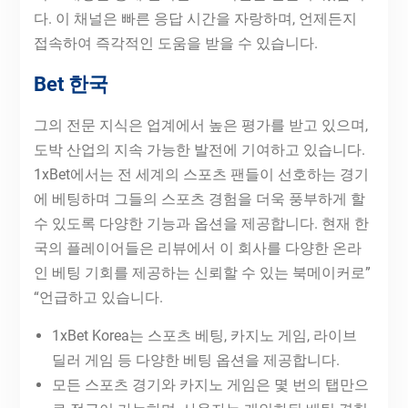
다. 이 채널은 빠른 응답 시간을 자랑하며, 언제든지
접속하여 즉각적인 도움을 받을 수 있습니다.
Bet 한국
그의 전문 지식은 업계에서 높은 평가를 받고 있으며,
도박 산업의 지속 가능한 발전에 기여하고 있습니다.
1xBet에서는 전 세계의 스포츠 팬들이 선호하는 경기
에 베팅하며 그들의 스포츠 경험을 더욱 풍부하게 할
수 있도록 다양한 기능과 옵션을 제공합니다. 현재 한
국의 플레이어들은 리뷰에서 이 회사를 다양한 온라
인 베팅 기회를 제공하는 신뢰할 수 있는 북메이커로”
“언급하고 있습니다.
1xBet Korea는 스포츠 베팅, 카지노 게임, 라이브
딜러 게임 등 다양한 베팅 옵션을 제공합니다.
모든 스포츠 경기와 카지노 게임은 몇 번의 탭만으