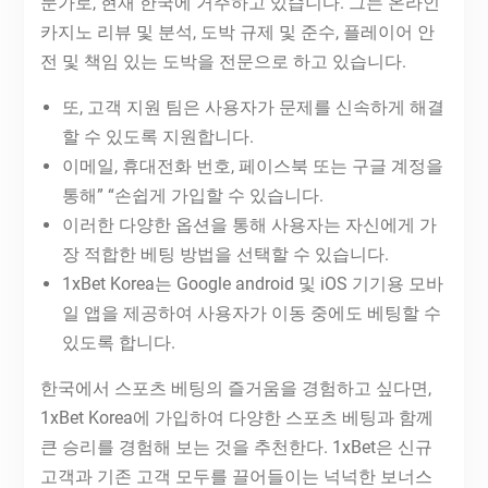
문가로, 현재 한국에 거주하고 있습니다. 그는 온라인
카지노 리뷰 및 분석, 도박 규제 및 준수, 플레이어 안
전 및 책임 있는 도박을 전문으로 하고 있습니다.
또, 고객 지원 팀은 사용자가 문제를 신속하게 해결
할 수 있도록 지원합니다.
이메일, 휴대전화 번호, 페이스북 또는 구글 계정을
통해” “손쉽게 가입할 수 있습니다.
이러한 다양한 옵션을 통해 사용자는 자신에게 가
장 적합한 베팅 방법을 선택할 수 있습니다.
1xBet Korea는 Google android 및 iOS 기기용 모바
일 앱을 제공하여 사용자가 이동 중에도 베팅할 수
있도록 합니다.
한국에서 스포츠 베팅의 즐거움을 경험하고 싶다면,
1xBet Korea에 가입하여 다양한 스포츠 베팅과 함께
큰 승리를 경험해 보는 것을 추천한다. 1xBet은 신규
고객과 기존 고객 모두를 끌어들이는 넉넉한 보너스