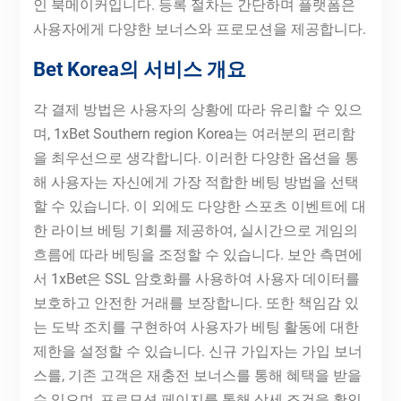
인 북메이커입니다. 등록 절차는 간단하며 플랫폼은
사용자에게 다양한 보너스와 프로모션을 제공합니다.
Bet Korea의 서비스 개요
각 결제 방법은 사용자의 상황에 따라 유리할 수 있으
며, 1xBet Southern region Korea는 여러분의 편리함
을 최우선으로 생각합니다. 이러한 다양한 옵션을 통
해 사용자는 자신에게 가장 적합한 베팅 방법을 선택
할 수 있습니다. 이 외에도 다양한 스포츠 이벤트에 대
한 라이브 베팅 기회를 제공하여, 실시간으로 게임의
흐름에 따라 베팅을 조정할 수 있습니다. 보안 측면에
서 1xBet은 SSL 암호화를 사용하여 사용자 데이터를
보호하고 안전한 거래를 보장합니다. 또한 책임감 있
는 도박 조치를 구현하여 사용자가 베팅 활동에 대한
제한을 설정할 수 있습니다. 신규 가입자는 가입 보너
스를, 기존 고객은 재충전 보너스를 통해 혜택을 받을
수 있으며, 프로모션 페이지를 통해 상세 조건을 확인