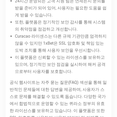
24시간 운영되는 고객 지원 팀은 언제든지 문의를
받을 준비가 되어 있어, 사용자는 필요한 도움을 쉽
게 받을 수 있습니다.
또한, 플랫폼은 정기적인 보안 감사를 통해 시스템
의 취약점을 점검하고 개선합니다.
Curacao 라이센스는 다른 규제 기관만큼 엄격하지
않을 수 있지만 1xBet은 SSL 암호화 및 책임 있는
도박 조치를 통해 사용자 보안을 우선시합니다.
이 플랫폼은 신뢰할 수 있는 라이센스를 보유하고
있으며, 정기적인 보안 점검을 실시하여 해커 공격
으로부터 사용자를 보호합니다.
공식 웹사이트는 자주 묻는 질문(FAQ) 섹션을 통해 일
반적인 문제들에 대한 답변을 제공하며, 사용자가 스
스로 문제를 해결할 수 있도록 돕습니다. 다양한 국가
에서 합법적으로 운영할 수 있는 퀴라소 정부의 유효
한 라이선스를 보유하고 있습니다. 이 플랫폼은 또한