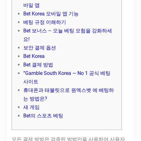
바일 앱
Bet Korea 모바일 앱 기능
베팅 규정 이해하기
Bet 보너스 – 오늘 베팅 모험을 강화하세
요!
보안 결제 옵션
Bet Korea
Bet 결제 방법
“Gamble South Korea — No 1 공식 베팅
사이트
휴대폰과 태블릿으로 원엑스벳 에 베팅하
는 방법은?
새 게임
Bet의 스포츠 베팅
모든 결제 방법은 검증된 방법만을 사용하여 사용자