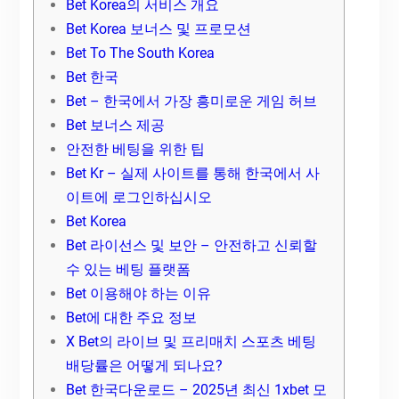
Bet Korea의 서비스 개요
Bet Korea 보너스 및 프로모션
Bet To The South Korea
Bet 한국
Bet – 한국에서 가장 흥미로운 게임 허브
Bet 보너스 제공
안전한 베팅을 위한 팁
Bet Kr – 실제 사이트를 통해 한국에서 사
이트에 로그인하십시오
Bet Korea
Bet 라이선스 및 보안 – 안전하고 신뢰할
수 있는 베팅 플랫폼
Bet 이용해야 하는 이유
Bet에 대한 주요 정보
X Bet의 라이브 및 프리매치 스포츠 베팅
배당률은 어떻게 되나요?
Bet 한국다운로드 – 2025년 최신 1xbet 모