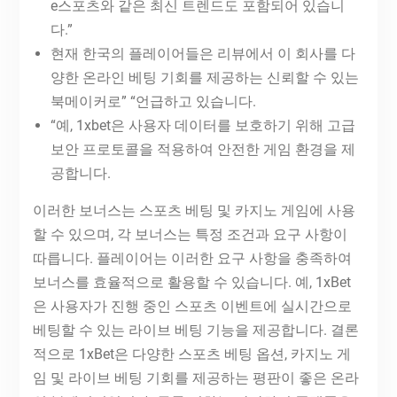
e스포츠와 같은 최신 트렌드도 포함되어 있습니
다.”
현재 한국의 플레이어들은 리뷰에서 이 회사를 다
양한 온라인 베팅 기회를 제공하는 신뢰할 수 있는
북메이커로” “언급하고 있습니다.
“예, 1xbet은 사용자 데이터를 보호하기 위해 고급
보안 프로토콜을 적용하여 안전한 게임 환경을 제
공합니다.
이러한 보너스는 스포츠 베팅 및 카지노 게임에 사용
할 수 있으며, 각 보너스는 특정 조건과 요구 사항이
따릅니다. 플레이어는 이러한 요구 사항을 충족하여
보너스를 효율적으로 활용할 수 있습니다. 예, 1xBet
은 사용자가 진행 중인 스포츠 이벤트에 실시간으로
베팅할 수 있는 라이브 베팅 기능을 제공합니다. 결론
적으로 1xBet은 다양한 스포츠 베팅 옵션, 카지노 게
임 및 라이브 베팅 기회를 제공하는 평판이 좋은 온라