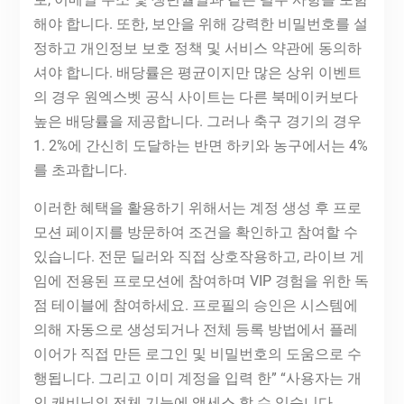
해야 합니다. 또한, 보안을 위해 강력한 비밀번호를 설
정하고 개인정보 보호 정책 및 서비스 약관에 동의하
셔야 합니다. 배당률은 평균이지만 많은 상위 이벤트
의 경우 원엑스벳 공식 사이트는 다른 북메이커보다
높은 배당률을 제공합니다. 그러나 축구 경기의 경우
1. 2%에 간신히 도달하는 반면 하키와 농구에서는 4%
를 초과합니다.
이러한 혜택을 활용하기 위해서는 계정 생성 후 프로
모션 페이지를 방문하여 조건을 확인하고 참여할 수
있습니다. 전문 딜러와 직접 상호작용하고, 라이브 게
임에 전용된 프로모션에 참여하며 VIP 경험을 위한 독
점 테이블에 참여하세요. 프로필의 승인은 시스템에
의해 자동으로 생성되거나 전체 등록 방법에서 플레
이어가 직접 만든 로그인 및 비밀번호의 도움으로 수
행됩니다. 그리고 이미 계정을 입력 한” “사용자는 개
인 캐비닛의 전체 기능에 액세스 할 수 있습니다.