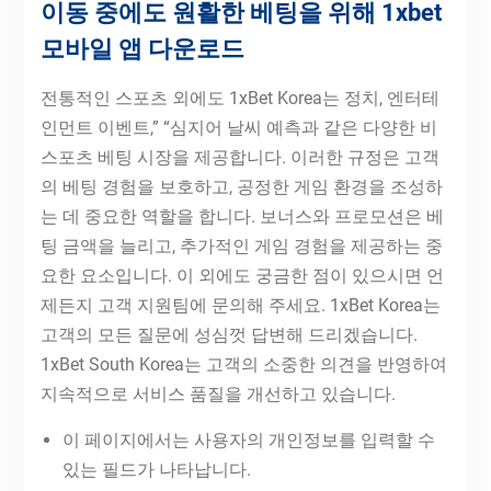
이동 중에도 원활한 베팅을 위해 1xbet
모바일 앱 다운로드
전통적인 스포츠 외에도 1xBet Korea는 정치, 엔터테
인먼트 이벤트,” “심지어 날씨 예측과 같은 다양한 비
스포츠 베팅 시장을 제공합니다. 이러한 규정은 고객
의 베팅 경험을 보호하고, 공정한 게임 환경을 조성하
는 데 중요한 역할을 합니다. 보너스와 프로모션은 베
팅 금액을 늘리고, 추가적인 게임 경험을 제공하는 중
요한 요소입니다. 이 외에도 궁금한 점이 있으시면 언
제든지 고객 지원팀에 문의해 주세요. 1xBet Korea는
고객의 모든 질문에 성심껏 답변해 드리겠습니다.
1xBet South Korea는 고객의 소중한 의견을 반영하여
지속적으로 서비스 품질을 개선하고 있습니다.
이 페이지에서는 사용자의 개인정보를 입력할 수
있는 필드가 나타납니다.