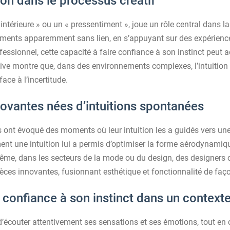
ion dans le processus créatif
intérieure » ou un « pressentiment », joue un rôle central dans l
léments apparemment sans lien, en s’appuyant sur des expérienc
essionnel, cette capacité à faire confiance à son instinct peut a
ive montre que, dans des environnements complexes, l’intuition p
ace à l’incertitude.
ovantes nées d’intuitions spontanées
 ont évoqué des moments où leur intuition les a guidés vers une
nt une intuition lui a permis d’optimiser la forme aérodynamiq
 même, dans les secteurs de la mode ou du design, des designers
pièces innovantes, fusionnant esthétique et fonctionnalité de faç
confiance à son instinct dans un contexte
el d’écouter attentivement ses sensations et ses émotions, tout e