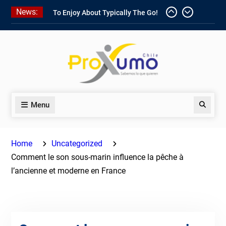
Skip
News:
1win Software
Download In Add-
to
on To Unit Installation Guide 1win
content
Nigeria
Ce qui rend Chicken Road si
populaire en France
1win App Get 1win Apk In Addition
To Enjoy About Typically The Go!
Menu
Search
Home
Uncategorized
Comment le son sous-marin influence la pêche à
l’ancienne et moderne en France