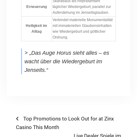
Skarabäus als Repräsentant
Erneuerung
täglicher Wiedergeburt, parallel zur
Auferstehung im Jenseitsglauben.
Verbindet materielle Monumentalität
Heiligkeit im
mit immateriellen Glaubensinhalten
Alltag
wie Wiedergeburt und göttlicher
Ordnung.
> „Das Auge Horus sieht alles – es
wacht über die Wiedergeburt im
Jenseits.“
Post
Previous
Top Promotions to Look Out for at Zinx
post:
Casino This Month
navigation
Next
Live Dealer Spiele im