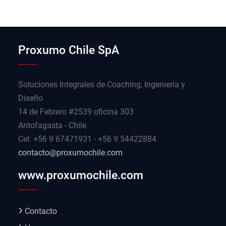
Proxumo Chile SpA
Soluciones Integrales de Coaching, Ingeniería y
Diseño
14 de Febrero #2539 oficina 303
Antofagasta - Chile
Cel: +56 9 67471931 - +56 9 54422884
contacto@proxumochile.com
www.proxumochile.com
Contacto