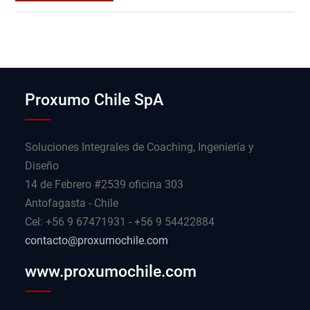
Proxumo Chile SpA
Soluciones Integrales de Coaching, Ingeniería y
Diseño
14 de Febrero #2539 oficina 303
Antofagasta - Chile
Cel: +56 9 67471931 - +56 9 54422884
contacto@proxumochile.com
www.proxumochile.com