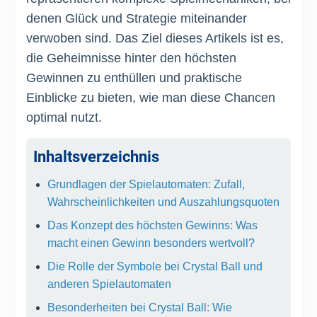
denen Glück und Strategie miteinander
verwoben sind. Das Ziel dieses Artikels ist es,
die Geheimnisse hinter den höchsten
Gewinnen zu enthüllen und praktische
Einblicke zu bieten, wie man diese Chancen
optimal nutzt.
Inhaltsverzeichnis
Grundlagen der Spielautomaten: Zufall,
Wahrscheinlichkeiten und Auszahlungsquoten
Das Konzept des höchsten Gewinns: Was
macht einen Gewinn besonders wertvoll?
Die Rolle der Symbole bei Crystal Ball und
anderen Spielautomaten
Besonderheiten bei Crystal Ball: Wie