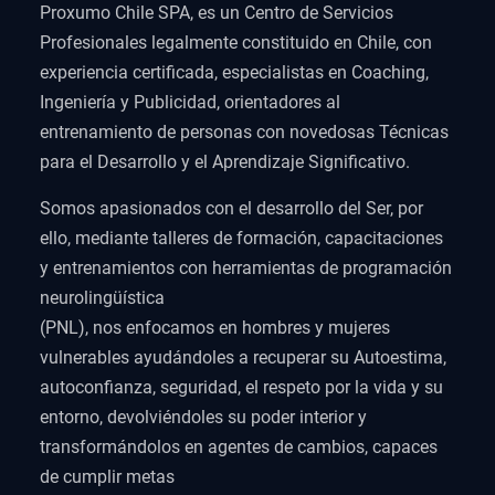
Proxumo Chile SPA, es un Centro de Servicios
Profesionales legalmente constituido en Chile, con
experiencia certificada, especialistas en Coaching,
Ingeniería y Publicidad, orientadores al
entrenamiento de personas con novedosas Técnicas
para el Desarrollo y el Aprendizaje Significativo.
Somos apasionados con el desarrollo del Ser, por
ello, mediante talleres de formación, capacitaciones
y entrenamientos con herramientas de programación
neurolingüística
(PNL), nos enfocamos en hombres y mujeres
vulnerables ayudándoles a recuperar su Autoestima,
autoconfianza, seguridad, el respeto por la vida y su
entorno, devolviéndoles su poder interior y
transformándolos en agentes de cambios, capaces
de cumplir metas