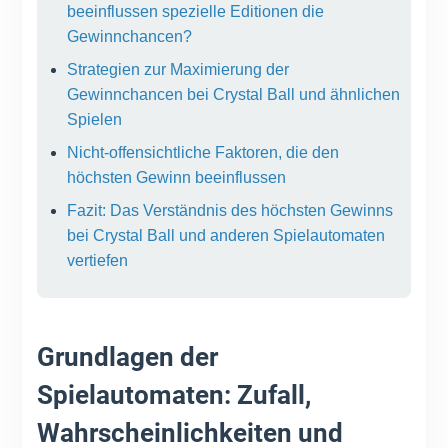
beeinflussen spezielle Editionen die
Gewinnchancen?
Strategien zur Maximierung der
Gewinnchancen bei Crystal Ball und ähnlichen
Spielen
Nicht-offensichtliche Faktoren, die den
höchsten Gewinn beeinflussen
Fazit: Das Verständnis des höchsten Gewinns
bei Crystal Ball und anderen Spielautomaten
vertiefen
Grundlagen der
Spielautomaten: Zufall,
Wahrscheinlichkeiten und