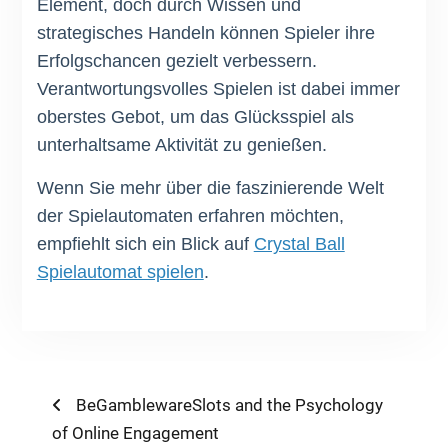
Element, doch durch Wissen und
strategisches Handeln können Spieler ihre
Erfolgschancen gezielt verbessern.
Verantwortungsvolles Spielen ist dabei immer
oberstes Gebot, um das Glücksspiel als
unterhaltsame Aktivität zu genießen.
Wenn Sie mehr über die faszinierende Welt
der Spielautomaten erfahren möchten,
empfiehlt sich ein Blick auf
Crystal Ball
Spielautomat spielen
.
Post
Previous
BeGamblewareSlots and the Psychology
post:
of Online Engagement
navigation